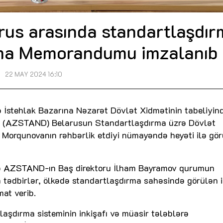
rus arasında standartlaşdır
ma Memorandumu imzalanıb
22 MAY 2024 16:10
və İstehlak Bazarına Nəzarət Dövlət Xidmətinin tabeliyin
a (AZSTAND) Belarusun Standartlaşdırma üzrə Dövlət
 Morqunovanın rəhbərlik etdiyi nümayəndə heyəti ilə gö
də AZSTAND-ın Baş direktoru İlham Bayramov qurumun
ən tədbirlər, ölkədə standartlaşdırma sahəsində görülən i
at verib.
tlaşdırma sisteminin inkişafı və müasir tələblərə