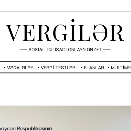
VERGİLƏR
SOSİAL-İQTİSADİ ONLAYN QƏZET
MƏQALƏLƏR
VERGI TESTLƏRI
ELANLAR
MULTIME
GBP
2,2882
RUB
2,1023
Sahibkarlıq fəaliyyəti üçün inklüziv
“Düzgün kommunikasiyanın
imkanlar yaradan vergi təşviqləri
real iş və sistemli fəaliyyə
MƏQALƏ
MÜSAHİBƏ