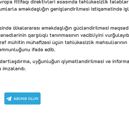
ropa İttifaqı direktivləri əsasında təhlükəsizlik tələblər
mlarla əməkdaşlığın genişləndirilməsi istiqamətində iş
ində ölkələrarası əməkdaşlığın gücləndirilməsi məqsəd
nədlərinin qarşılıqlı tanınmasının vacibliyini vurğulayıb
raf mühitin mühafizəsi üçün təhlükəsizlik məhsullarının
əmnunluğunu ifadə edib.
dartlaşdırma, uyğunluğun qiymətləndirilməsi və inform
 imzalanıb.