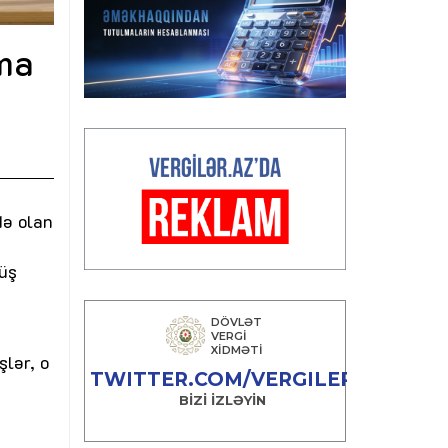
ma
də olan
rüş
şlər, o