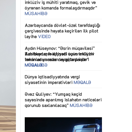
ericiliyinə
Dünya iqtisadiyyatında vergi
Nicat İmanov: "
ühitinin
siyasətinin imperativləri
MƏQALƏ
dəyişikliklər s
edir"
yaxşılaşdırılma
MÜSAHİBƏ
Əvəz Quliyev: “Yumşaq keçid
sayəsində aparılmış islahatın nəticələri
miz daha
qorunub saxlanılacaq”
MÜSAHİBƏ
Aytən Kərimov
, çevik və
inklüziv iş müh
dırmaqdır”
öyrənən komand
Maliyyə planlaması prizmasında
MÜSAHİBƏ
büdcəyə baxış
MƏQALƏ
tərəfdaşlığı
Azərbaycanda d
Gülminə Məlikzadə: “Azərbaycan
n ilk pilot
çərçivəsində hə
Bacarıqlar Akseleratoru” ixtisaslaşmış
layihə
VİDEO
kadrların hazırlanmasını hədəfləyir”
qaviləsi”
Aydın Hüseynov
renliyini
Azərbaycanın iq
andır”
təmin edən əsa
MÜSAHİBƏ