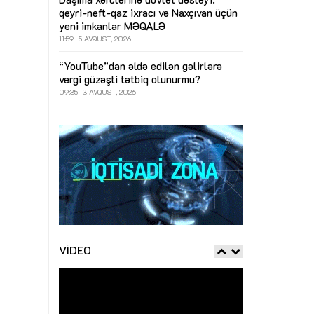
qeyri-neft-qaz ixracı və Naxçıvan üçün
yeni imkanlar
MƏQALƏ
11:59
5 AVQUST, 2026
“YouTube”dan əldə edilən gəlirlərə
vergi güzəşti tətbiq olunurmu?
09:35
3 AVQUST, 2026
VIDEO