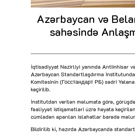
Azərbaycan və Bela
sahəsində Anlaş
İqtisadiyyat Nazirliyi yanında Antiinhisar 
Azərbaycan Standartlaşdırma İnstitutund
Komitəsinin (Госстандарт РБ) sədri Yelena
keçirilib.
İnstitutdan verilən məlumata görə, görüş
fəaliyyət istiqamətləri üzrə həyata keçiril
cümlədən aparılan islahatlar barədə məlum
Bildirilib ki, hazırda Azərbaycanda standar