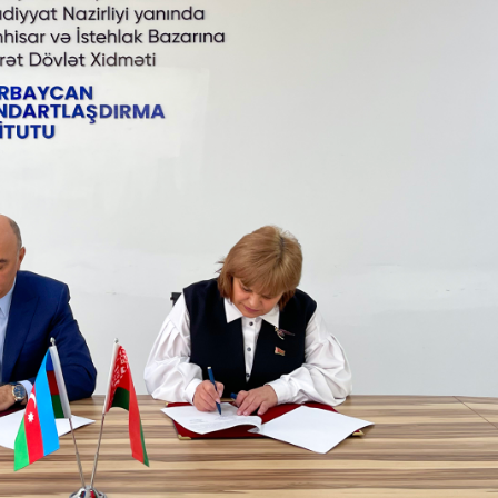
Dünya iqtisadiyyatında vergi
Nicat İmanov: "Vergi qanunv
siyasətinin imperativləri
MƏQALƏ
dəyişikliklər sahibkarlıq m
yaxşılaşdırılmasına xidmət 
MÜSAHİBƏ
Əvəz Quliyev: “Yumşaq keçid
sayəsində aparılmış islahatın nəticələri
qorunub saxlanılacaq”
MÜSAHİBƏ
Aytən Kərimova: “Məqsədi
inklüziv iş mühiti yaratmaq
öyrənən komanda formalaş
Maliyyə planlaması prizmasında
MÜSAHİBƏ
büdcəyə baxış
MƏQALƏ
Azərbaycanda dövlət-özəl 
Gülminə Məlikzadə: “Azərbaycan
çərçivəsində həyata keçirilə
Bacarıqlar Akseleratoru” ixtisaslaşmış
layihə
VİDEO
kadrların hazırlanmasını hədəfləyir”
Aydın Hüseynov: “Əsrin mü
Azərbaycanın iqtisadi suve
təmin edən əsas dayaqlard
MÜSAHİBƏ