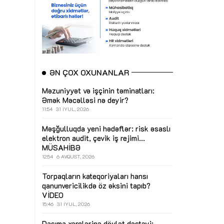
ƏN ÇOX OXUNANLAR
Məzuniyyət və işçinin təminatları:
Əmək Məcəlləsi nə deyir?
11:54
31 İYUL, 2026
Məşğulluqda yeni hədəflər: risk əsaslı
elektron audit, çevik iş rejimi...
MÜSAHİBƏ
12:54
6 AVQUST, 2026
Torpaqların kateqoriyaları hansı
qanunvericilikdə öz əksini tapıb?
VİDEO
15:46
31 İYUL, 2026
Daşıma xərclərinə dövlət dəstəyi: