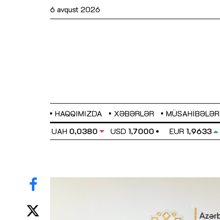
6 avqust 2026
HAQQIMIZDA
XƏBƏRLƏR
MÜSAHIBƏLƏR
EL
0,6486
UAH
0,0380
USD
1,7000
EUR
1,9633