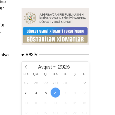
inə
lər
ilə
.
asiya
ARXIV
B.e.
Ç.a.
Ç.
C.a.
C.
Ş.
B.
27
28
29
30
31
1
2
3
4
5
6
7
8
9
10
11
12
13
14
15
16
17
18
19
20
21
22
23