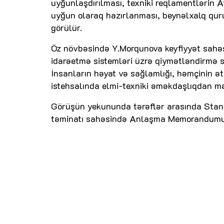
uyğunlaşdırılması, texniki reqlamentlərin Av
uyğun olaraq hazırlanması, beynəlxalq quru
görülür.
Öz növbəsində Y.Morqunova keyfiyyət sahəs
idarəetmə sistemləri üzrə qiymətləndirmə sə
İnsanların həyat və sağlamlığı, həmçinin ət
istehsalında elmi-texniki əməkdaşlıqdan m
Görüşün yekununda tərəflər arasında Stan
təminatı sahəsində Anlaşma Memorandumu