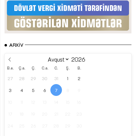
ARXIV
B.e.
Ç.a.
Ç.
C.a.
C.
Ş.
B.
27
28
29
30
31
1
2
3
4
5
6
7
8
9
10
11
12
13
14
15
16
17
18
19
20
21
22
23
24
25
26
27
28
29
30