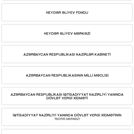
HEYDƏR ƏLİYEV FONDU
HEYDƏR ƏLİYEV MƏRKƏZİ
AZƏRBAYCAN RESPUBLİKASI NAZİRLƏR KABİNETİ
AZƏRBAYCAN RESPUBLİKASININ MİLLİ MƏCLİSİ
AZƏRBAYCAN RESPUBLİKASI İQTİSADİYYAT NAZİRLİYİ YANINDA
DÖVLƏT VERGİ XİDMƏTİ
İQTİSADİYYAT NAZİRLİYİ YANINDA DÖVLƏT VERGİ XİDMƏTİNİN
TƏDRİS MƏRKƏZİ