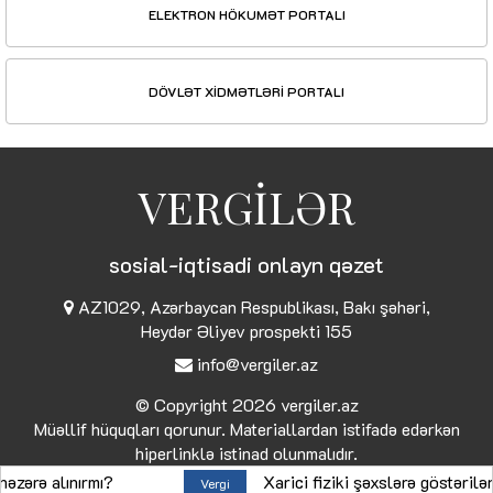
ELEKTRON HÖKUMƏT PORTALI
DÖVLƏT XİDMƏTLƏRİ PORTALI
VERGİLƏR
sosial-iqtisadi onlayn qəzet
AZ1029, Azərbaycan Respublikası, Bakı şəhəri,
Heydər Əliyev prospekti 155
info@vergiler.az
© Copyright 2026
vergiler.az
Müəllif hüquqları qorunur. Materiallardan istifadə edərkən
hiperlinklə istinad olunmalıdır.
lınırmı?
Xarici fiziki şəxslərə göstərilən xidmə
Vergi