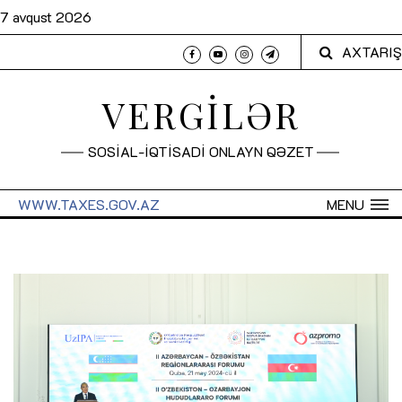
7 avqust 2026
AXTARIŞ
VERGİLƏR
SOSİAL-İQTİSADİ ONLAYN QƏZET
WWW.TAXES.GOV.AZ
MENU