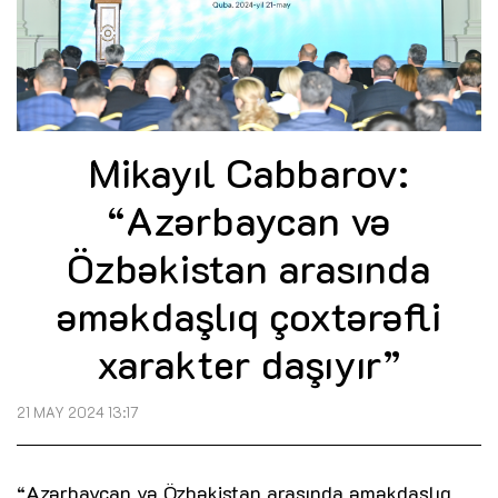
Mikayıl Cabbarov:
“Azərbaycan və
Özbəkistan arasında
əməkdaşlıq çoxtərəfli
xarakter daşıyır”
21 MAY 2024 13:17
“Azərbaycan və Özbəkistan arasında əməkdaşlıq