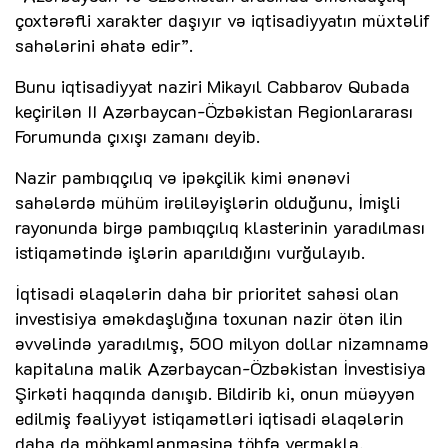
çoxtərəfli xarakter daşıyır və iqtisadiyyatın müxtəlif
sahələrini əhatə edir”.
Bunu iqtisadiyyat naziri Mikayıl Cabbarov Qubada
keçirilən II Azərbaycan-Özbəkistan Regionlararası
Forumunda çıxışı zamanı deyib.
Nazir pambıqçılıq və ipəkçilik kimi ənənəvi
sahələrdə mühüm irəliləyişlərin olduğunu, İmişli
rayonunda birgə pambıqçılıq klasterinin yaradılması
istiqamətində işlərin aparıldığını vurğulayıb.
İqtisadi əlaqələrin daha bir prioritet sahəsi olan
investisiya əməkdaşlığına toxunan nazir ötən ilin
əvvəlində yaradılmış, 500 milyon dollar nizamnamə
kapitalına malik Azərbaycan-Özbəkistan İnvestisiya
Şirkəti haqqında danışıb. Bildirib ki, onun müəyyən
edilmiş fəaliyyət istiqamətləri iqtisadi əlaqələrin
daha da möhkəmlənməsinə töhfə verməklə,