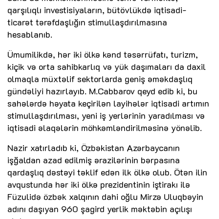
qarşılıqlı investisiyaların, bütövlükdə iqtisadi-
ticarət tərəfdaşlığın stimullaşdırılmasına
hesablanıb.
Ümumilikdə, hər iki ölkə kənd təsərrüfatı, turizm,
kiçik və orta sahibkarlıq və yük daşımaları da daxil
olmaqla müxtəlif sektorlarda geniş əməkdaşlıq
gündəliyi hazırlayıb. M.Cabbarov qeyd edib ki, bu
sahələrdə həyata keçirilən layihələr iqtisadi artımın
stimullaşdırılması, yeni iş yerlərinin yaradılması və
iqtisadi əlaqələrin möhkəmləndirilməsinə yönəlib.
Nazir xatırladıb ki, Özbəkistan Azərbaycanın
işğaldan azad edilmiş ərazilərinin bərpasına
qardaşlıq dəstəyi təklif edən ilk ölkə olub. Ötən ilin
avqustunda hər iki ölkə prezidentinin iştirakı ilə
Füzulidə özbək xalqının dahi oğlu Mirzə Uluqbəyin
adını daşıyan 960 şagird yerlik məktəbin açılışı