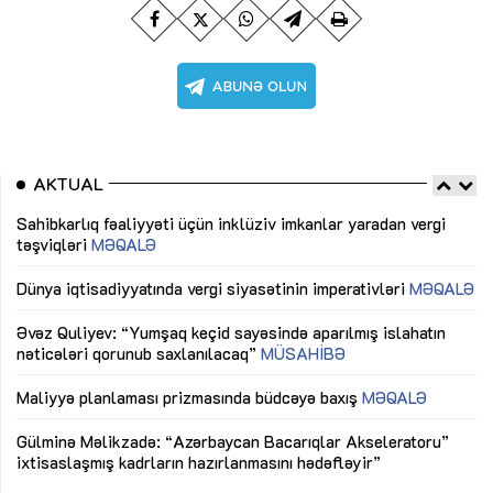
AKTUAL
Sahibkarlıq fəaliyyəti üçün inklüziv imkanlar yaradan vergi
“D
təşviqləri
MƏQALƏ
fə
lıq
Dünya iqtisadiyyatında vergi siyasətinin imperativləri
MƏQALƏ
Ni
mü
Əvəz Quliyev: “Yumşaq keçid sayəsində aparılmış islahatın
nəticələri qorunub saxlanılacaq”
MÜSAHİBƏ
Ay
ya
M
Maliyyə planlaması prizmasında büdcəyə baxış
MƏQALƏ
Az
Gülminə Məlikzadə: “Azərbaycan Bacarıqlar Akseleratoru”
ke
ixtisaslaşmış kadrların hazırlanmasını hədəfləyir”