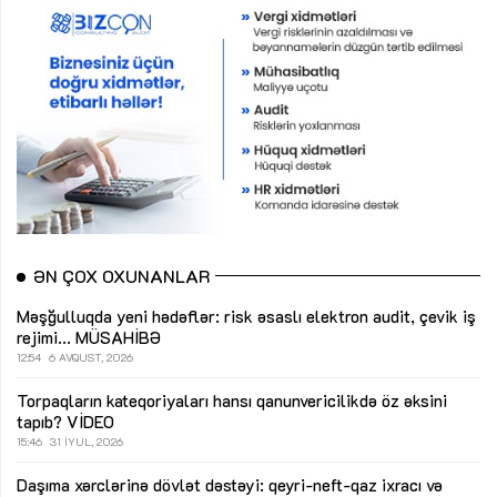
ƏN ÇOX OXUNANLAR
Məşğulluqda yeni hədəflər: risk əsaslı elektron audit, çevik iş
rejimi...
MÜSAHİBƏ
12:54
6 AVQUST, 2026
Torpaqların kateqoriyaları hansı qanunvericilikdə öz əksini
tapıb?
VİDEO
15:46
31 İYUL, 2026
Daşıma xərclərinə dövlət dəstəyi: qeyri-neft-qaz ixracı və