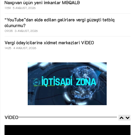
Naxçıvan üçün yeni imkanlar
MƏQALƏ
11:59
5 AVQUST, 2026
“YouTube”dan əldə edilən gəlirlərə vergi güzəşti tətbiq
olunurmu?
09:35
3 AVQUST, 2026
Vergi ödəyicilərinə xidmət mərkəzləri
VİDEO
14:25
4 AVQUST, 2026
VIDEO