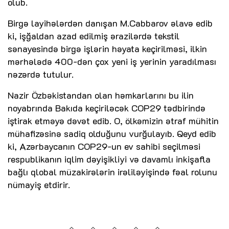
olub.
Birgə layihələrdən danışan M.Cabbarov əlavə edib
ki, işğaldan azad edilmiş ərazilərdə tekstil
sənayesində birgə işlərin həyata keçirilməsi, ilkin
mərhələdə 400-dən çox yeni iş yerinin yaradılması
nəzərdə tutulur.
Nazir Özbəkistandan olan həmkarlarını bu ilin
noyabrında Bakıda keçiriləcək COP29 tədbirində
iştirak etməyə dəvət edib. O, ölkəmizin ətraf mühitin
mühafizəsinə sadiq olduğunu vurğulayıb. Qeyd edib
ki, Azərbaycanın COP29-un ev sahibi seçilməsi
respublikanın iqlim dəyişikliyi və davamlı inkişafla
bağlı qlobal müzakirələrin irəliləyişində fəal rolunu
nümayiş etdirir.