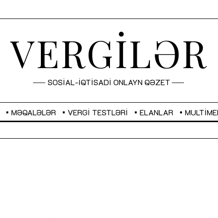
VERGİLƏR
SOSİAL-İQTİSADİ ONLAYN QƏZET
MƏQALƏLƏR
VERGI TESTLƏRI
ELANLAR
MULTIME
GBP
2,2873
RUB
2,0816
Sahibkarlıq fəaliyyəti üçün inklüziv
“Düzgün kommunikasiyanın
imkanlar yaradan vergi təşviqləri
real iş və sistemli fəaliyyə
MƏQALƏ
MÜSAHİBƏ