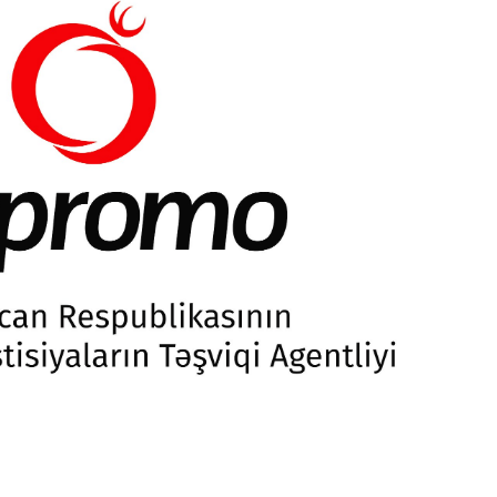
Dünya iqtisadiyyatında vergi
Nicat İmanov: "Vergi qanunv
siyasətinin imperativləri
MƏQALƏ
dəyişikliklər sahibkarlıq m
yaxşılaşdırılmasına xidmət 
MÜSAHİBƏ
Əvəz Quliyev: “Yumşaq keçid
sayəsində aparılmış islahatın nəticələri
qorunub saxlanılacaq”
MÜSAHİBƏ
Aytən Kərimova: “Məqsədi
inklüziv iş mühiti yaratmaq
öyrənən komanda formalaş
Maliyyə planlaması prizmasında
MÜSAHİBƏ
büdcəyə baxış
MƏQALƏ
Azərbaycanda dövlət-özəl 
Gülminə Məlikzadə: “Azərbaycan
çərçivəsində həyata keçirilə
Bacarıqlar Akseleratoru” ixtisaslaşmış
layihə
VİDEO
kadrların hazırlanmasını hədəfləyir”
Aydın Hüseynov: “Əsrin mü
Azərbaycanın iqtisadi suve
təmin edən əsas dayaqlard
MÜSAHİBƏ