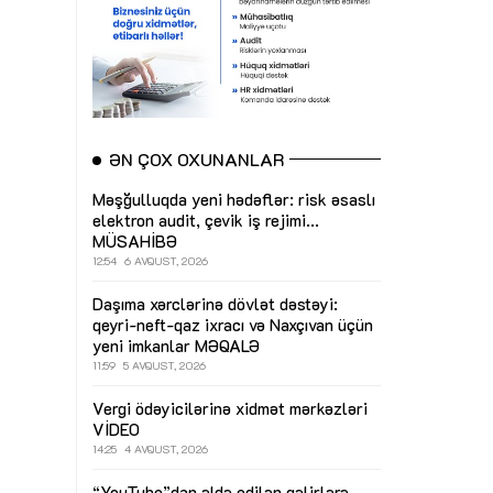
ƏN ÇOX OXUNANLAR
Məşğulluqda yeni hədəflər: risk əsaslı
elektron audit, çevik iş rejimi...
MÜSAHİBƏ
12:54
6 AVQUST, 2026
Daşıma xərclərinə dövlət dəstəyi:
qeyri-neft-qaz ixracı və Naxçıvan üçün
yeni imkanlar
MƏQALƏ
11:59
5 AVQUST, 2026
Vergi ödəyicilərinə xidmət mərkəzləri
VİDEO
14:25
4 AVQUST, 2026
“YouTube”dan əldə edilən gəlirlərə