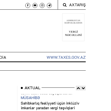
AXTARIŞ
DIA
WWW.TAXES.GOV.AZ
AKTUAL
 arxasında
Sahibkarlıq fəaliyyəti üçün inklüziv
“Düzgün kommun
t dayanır”
imkanlar yaradan vergi təşviqləri
real iş və siste
MƏQALƏ
MÜSAHİBƏ