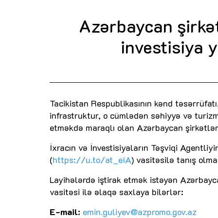
Azərbaycan şirkət
investisiya 
Tacikistan Respublikasının kənd təsərrüfatı,
infrastruktur, o cümlədən səhiyyə və turizm 
etməkdə maraqlı olan Azərbaycan şirkətlər
İxracın və İnvestisiyaların Təşviqi Agentli
(
https://u.to/at_eIA
) vasitəsilə tanış ol
Layihələrdə iştirak etmək istəyən Azərbayc
vasitəsi ilə əlaqə saxlaya bilərlər:
E-mail:
emin.guliyev@azpromo.gov.az