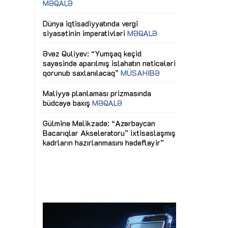
ericiliyinə
Dünya iqtisadiyyatında vergi
Nicat İmanov: "
ühitinin
siyasətinin imperativləri
MƏQALƏ
dəyişikliklər s
edir"
yaxşılaşdırılma
MÜSAHİBƏ
Əvəz Quliyev: “Yumşaq keçid
sayəsində aparılmış islahatın nəticələri
miz daha
qorunub saxlanılacaq”
MÜSAHİBƏ
Aytən Kərimov
, çevik və
inklüziv iş müh
dırmaqdır”
öyrənən komand
Maliyyə planlaması prizmasında
MÜSAHİBƏ
büdcəyə baxış
MƏQALƏ
tərəfdaşlığı
Azərbaycanda d
Gülminə Məlikzadə: “Azərbaycan
n ilk pilot
çərçivəsində hə
Bacarıqlar Akseleratoru” ixtisaslaşmış
layihə
VİDEO
kadrların hazırlanmasını hədəfləyir”
qaviləsi”
Aydın Hüseynov
renliyini
Azərbaycanın iq
andır”
təmin edən əsa
MÜSAHİBƏ