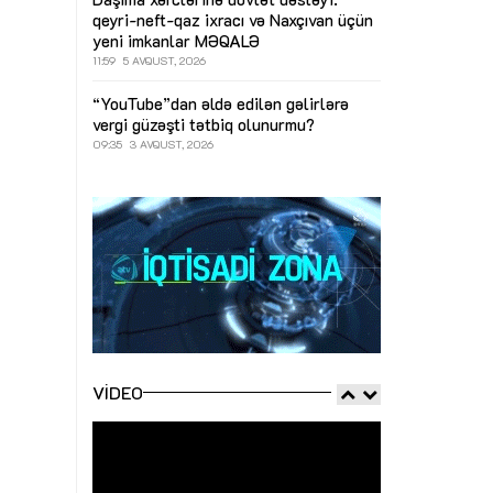
qeyri-neft-qaz ixracı və Naxçıvan üçün
yeni imkanlar
MƏQALƏ
11:59
5 AVQUST, 2026
“YouTube”dan əldə edilən gəlirlərə
vergi güzəşti tətbiq olunurmu?
09:35
3 AVQUST, 2026
VIDEO