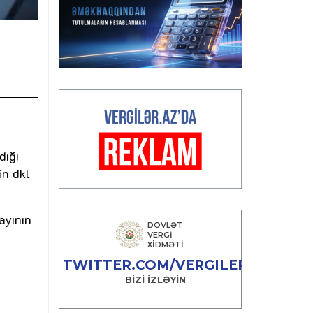
dığı
in dkl
ayının