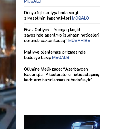
ericiliyinə
Dünya iqtisadiyyatında vergi
Nicat İmanov: "
ühitinin
siyasətinin imperativləri
MƏQALƏ
dəyişikliklər s
edir"
yaxşılaşdırılma
MÜSAHİBƏ
Əvəz Quliyev: “Yumşaq keçid
sayəsində aparılmış islahatın nəticələri
miz daha
qorunub saxlanılacaq”
MÜSAHİBƏ
Aytən Kərimov
, çevik və
inklüziv iş müh
dırmaqdır”
öyrənən komand
Maliyyə planlaması prizmasında
MÜSAHİBƏ
büdcəyə baxış
MƏQALƏ
tərəfdaşlığı
Azərbaycanda d
Gülminə Məlikzadə: “Azərbaycan
n ilk pilot
çərçivəsində hə
Bacarıqlar Akseleratoru” ixtisaslaşmış
layihə
VİDEO
kadrların hazırlanmasını hədəfləyir”
qaviləsi”
Aydın Hüseynov
renliyini
Azərbaycanın iq
andır”
təmin edən əsa
MÜSAHİBƏ