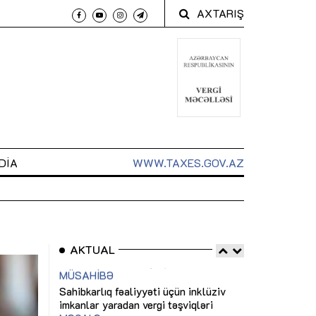
AXTARIŞ
DIA
WWW.TAXES.GOV.AZ
AKTUAL
 arxasında
Sahibkarlıq fəaliyyəti üçün inklüziv
“Düzgün kommun
t dayanır”
imkanlar yaradan vergi təşviqləri
real iş və siste
MƏQALƏ
MÜSAHİBƏ