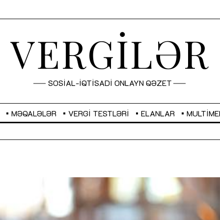
VERGİLƏR
SOSİAL-İQTİSADİ ONLAYN QƏZET
MƏQALƏLƏR
VERGI TESTLƏRI
ELANLAR
MULTIME
GBP
2,2873
RUB
2,0816
Sahibkarlıq fəaliyyəti üçün inklüziv
“Düzgün kommunikasiyanın
imkanlar yaradan vergi təşviqləri
real iş və sistemli fəaliyyə
MƏQALƏ
MÜSAHİBƏ