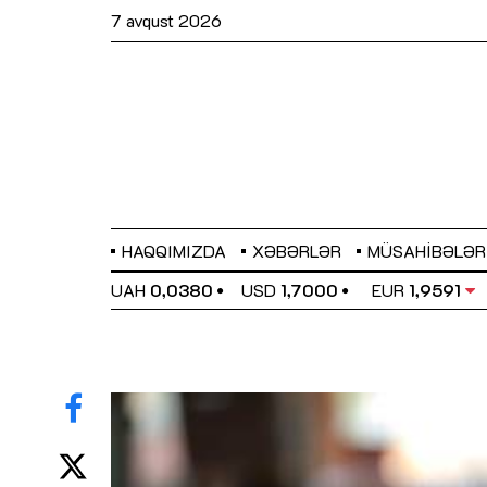
7 avqust 2026
HAQQIMIZDA
XƏBƏRLƏR
MÜSAHIBƏLƏR
EL
0,6489
UAH
0,0380
USD
1,7000
EUR
1,9591