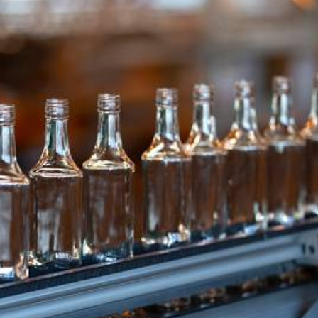
Dünya iqtisadiyyatında vergi
Nicat İmanov: "Vergi qanunv
siyasətinin imperativləri
MƏQALƏ
dəyişikliklər sahibkarlıq m
yaxşılaşdırılmasına xidmət 
MÜSAHİBƏ
Əvəz Quliyev: “Yumşaq keçid
sayəsində aparılmış islahatın nəticələri
qorunub saxlanılacaq”
MÜSAHİBƏ
Aytən Kərimova: “Məqsədi
inklüziv iş mühiti yaratmaq
öyrənən komanda formalaş
Maliyyə planlaması prizmasında
MÜSAHİBƏ
büdcəyə baxış
MƏQALƏ
Azərbaycanda dövlət-özəl 
Gülminə Məlikzadə: “Azərbaycan
çərçivəsində həyata keçirilə
Bacarıqlar Akseleratoru” ixtisaslaşmış
layihə
VİDEO
kadrların hazırlanmasını hədəfləyir”
Aydın Hüseynov: “Əsrin mü
Azərbaycanın iqtisadi suve
təmin edən əsas dayaqlard
MÜSAHİBƏ