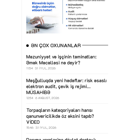
ƏN ÇOX OXUNANLAR
Məzuniyyət və işçinin təminatları:
Əmək Məcəlləsi nə deyir?
11:54
31 İYUL, 2026
Məşğulluqda yeni hədəflər: risk əsaslı
elektron audit, çevik iş rejimi...
MÜSAHİBƏ
12:54
6 AVQUST, 2026
Torpaqların kateqoriyaları hansı
qanunvericilikdə öz əksini tapıb?
VİDEO
15:46
31 İYUL, 2026
Daşıma xərclərinə dövlət dəstəyi: