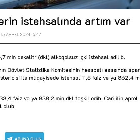
ərin istehsalında artım var
15 APREL 2024 16:47
 min dekalitr (dkl) alkoqolsuz içki istehsal edilib.
nın Dövlət Statistika Komitəsinin hesabatı əsasında apar
stəricisi ilə müqayisədə istehsal 11,5 faiz və ya 862,4 m
3,4 faiz və ya 838,2 min dkl təşkil edib. Cari ilin aprel 
l olub.