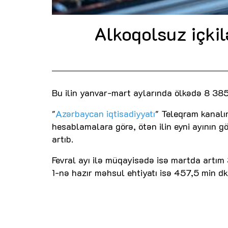
Alkoqolsuz içkil
Bu ilin yanvar-mart aylarında ölkədə 8 385,7
"
Azərbaycan iqtisadiyyatı
" Teleqram kanalı
hesablamalara görə, ötən ilin eyni ayının gö
artıb.
Fevral ayı ilə müqayisədə isə martda artım 3
1-nə hazır məhsul ehtiyatı isə 457,5 min dk