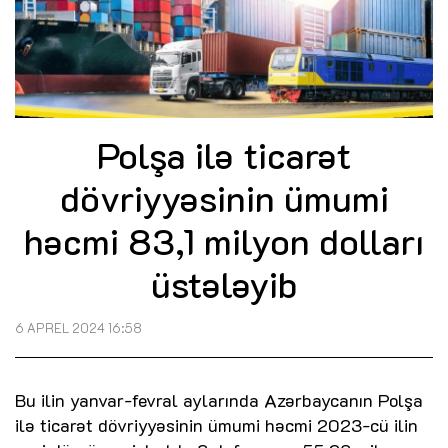
Polşa ilə ticarət
dövriyyəsinin ümumi
həcmi 83,1 milyon dolları
üstələyib
6 APREL 2024 16:58
Bu ilin yanvar-fevral aylarında Azərbaycanın Polşa
ilə ticarət dövriyyəsinin ümumi həcmi 2023-cü ilin