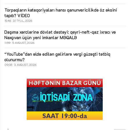
Torpaqların kateqoriyaları hansı qanunvericilikdə öz əksini
tapıb?
VİDEO
15:46
31 İYUL, 2026
Daşıma xərclərinə dövlət dəstəyi: qeyri-neft-qaz ixracı və
Naxçıvan üçün yeni imkanlar
MƏQALƏ
11:59
5 AVQUST, 2026
“YouTube”dan əldə edilən gəlirlərə vergi güzəşti tətbiq
olunurmu?
09:35
3 AVQUST, 2026