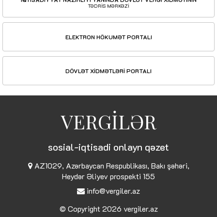
TƏDRİS MƏRKƏZİ
ELEKTRON HÖKUMƏT PORTALI
DÖVLƏT XİDMƏTLƏRİ PORTALI
VERGİLƏR
sosial-iqtisadi onlayn qəzet
AZ1029, Azərbaycan Respublikası, Bakı şəhəri,
Heydər Əliyev prospekti 155
info@vergiler.az
© Copyright 2026
vergiler.az