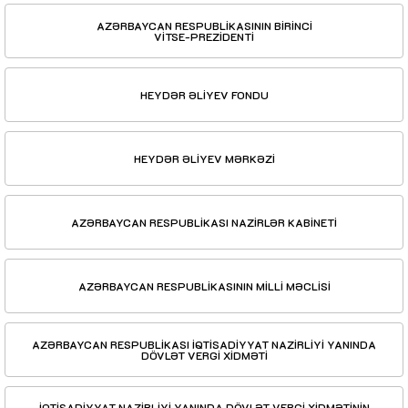
AZƏRBAYCAN RESPUBLİKASININ BİRİNCİ
VİTSE-PREZİDENTİ
HEYDƏR ƏLİYEV FONDU
HEYDƏR ƏLİYEV MƏRKƏZİ
AZƏRBAYCAN RESPUBLİKASI NAZİRLƏR KABİNETİ
AZƏRBAYCAN RESPUBLİKASININ MİLLİ MƏCLİSİ
AZƏRBAYCAN RESPUBLİKASI İQTİSADİYYAT NAZİRLİYİ YANINDA
DÖVLƏT VERGİ XİDMƏTİ
İQTİSADİYYAT NAZİRLİYİ YANINDA DÖVLƏT VERGİ XİDMƏTİNİN