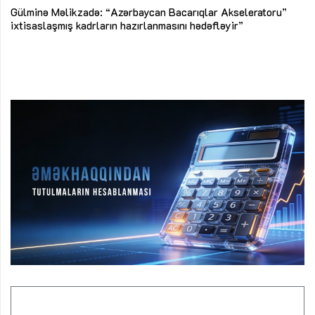
Az
Gülminə Məlikzadə: “Azərbaycan Bacarıqlar Akseleratoru”
ke
ixtisaslaşmış kadrların hazırlanmasını hədəfləyir”
Ay
su