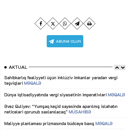
AKTUAL
Sahibkarlıq fəaliyyəti üçün inklüziv imkanlar yaradan vergi
“D
təşviqləri
MƏQALƏ
fə
lıq
Dünya iqtisadiyyatında vergi siyasətinin imperativləri
MƏQALƏ
Ni
mü
Əvəz Quliyev: “Yumşaq keçid sayəsində aparılmış islahatın
nəticələri qorunub saxlanılacaq”
MÜSAHİBƏ
Ay
ya
M
Maliyyə planlaması prizmasında büdcəyə baxış
MƏQALƏ