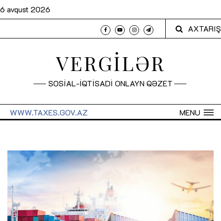
6 avqust 2026
AXTARIŞ
VERGİLƏR
SOSİAL-İQTİSADİ ONLAYN QƏZET
WWW.TAXES.GOV.AZ
MENU