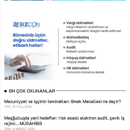
ƏN ÇOX OXUNANLAR
Məzuniyyət və işçinin təminatları: Əmək Məcəlləsi nə deyir?
11:54
31 İYUL, 2026
Məşğulluqda yeni hədəflər: risk əsaslı elektron audit, çevik iş
rejimi...
MÜSAHİBƏ
12:54
6 AVQUST, 2026