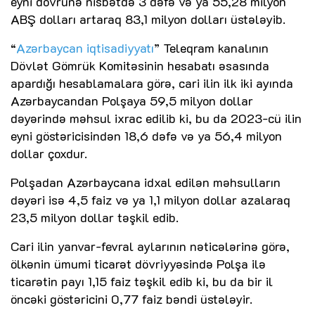
eyni dövrünə nisbətdə 3 dəfə və ya 55,28 milyon
ABŞ dolları artaraq 83,1 milyon dolları üstələyib.
“
Azərbaycan iqtisadiyyatı
” Teleqram kanalının
Dövlət Gömrük Komitəsinin hesabatı əsasında
apardığı hesablamalara görə, cari ilin ilk iki ayında
Azərbaycandan Polşaya 59,5 milyon dollar
dəyərində məhsul ixrac edilib ki, bu da 2023-cü ilin
eyni göstəricisindən 18,6 dəfə və ya 56,4 milyon
dollar çoxdur.
Polşadan Azərbaycana idxal edilən məhsulların
dəyəri isə 4,5 faiz və ya 1,1 milyon dollar azalaraq
23,5 milyon dollar təşkil edib.
Cari ilin yanvar-fevral aylarının nəticələrinə görə,
ölkənin ümumi ticarət dövriyyəsində Polşa ilə
ticarətin payı 1,15 faiz təşkil edib ki, bu da bir il
öncəki göstəricini 0,77 faiz bəndi üstələyir.