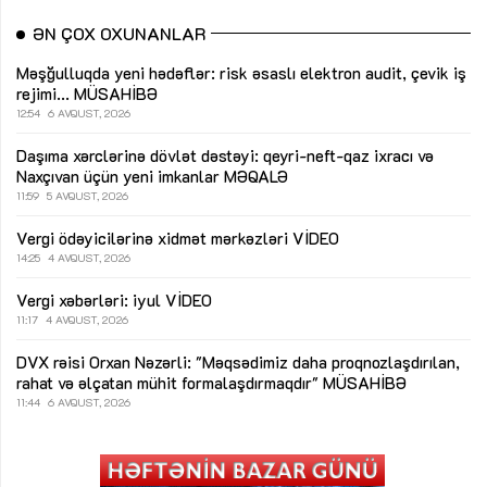
ƏN ÇOX OXUNANLAR
Məşğulluqda yeni hədəflər: risk əsaslı elektron audit, çevik iş
rejimi...
MÜSAHİBƏ
12:54
6 AVQUST, 2026
Daşıma xərclərinə dövlət dəstəyi: qeyri-neft-qaz ixracı və
Naxçıvan üçün yeni imkanlar
MƏQALƏ
11:59
5 AVQUST, 2026
Vergi ödəyicilərinə xidmət mərkəzləri
VİDEO
14:25
4 AVQUST, 2026
Vergi xəbərləri: iyul
VİDEO
11:17
4 AVQUST, 2026
DVX rəisi Orxan Nəzərli: "Məqsədimiz daha proqnozlaşdırılan,
rahat və əlçatan mühit formalaşdırmaqdır"
MÜSAHİBƏ
11:44
6 AVQUST, 2026