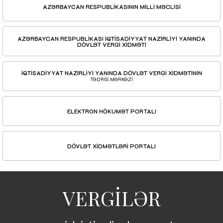
AZƏRBAYCAN RESPUBLİKASININ MİLLİ MƏCLİSİ
AZƏRBAYCAN RESPUBLİKASI İQTİSADİYYAT NAZİRLİYİ YANINDA
DÖVLƏT VERGİ XİDMƏTİ
İQTİSADİYYAT NAZİRLİYİ YANINDA DÖVLƏT VERGİ XİDMƏTİNİN
TƏDRİS MƏRKƏZİ
ELEKTRON HÖKUMƏT PORTALI
DÖVLƏT XİDMƏTLƏRİ PORTALI
VERGİLƏR