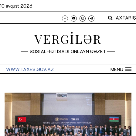
10 avqust 2026
AXTARIŞ
VERGİLƏR
SOSİAL-İQTİSADİ ONLAYN QƏZET
WWW.TAXES.GOV.AZ
MENU