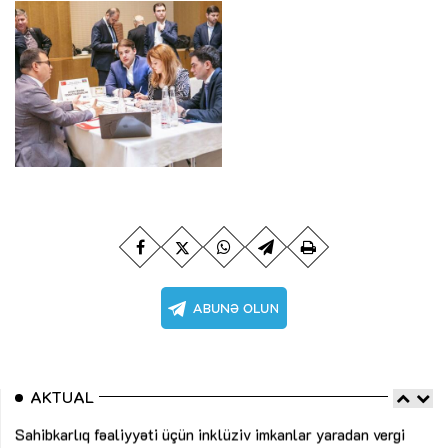
AKTUAL
Sahibkarlıq fəaliyyəti üçün inklüziv imkanlar yaradan vergi
“D