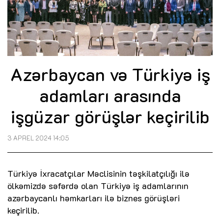
Azərbaycan və Türkiyə iş
adamları arasında
işgüzar görüşlər keçirilib
3 APREL 2024 14:05
Türkiyə İxracatçılar Məclisinin təşkilatçılığı ilə
ölkəmizdə səfərdə olan Türkiyə iş adamlarının
azərbaycanlı həmkarları ilə biznes görüşləri
keçirilib.