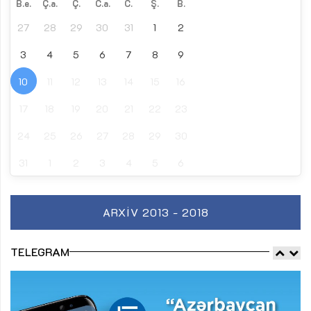
B.e.
Ç.a.
Ç.
C.a.
C.
Ş.
B.
27
28
29
30
31
1
2
3
4
5
6
7
8
9
10
11
12
13
14
15
16
17
18
19
20
21
22
23
24
25
26
27
28
29
30
31
1
2
3
4
5
6
ARXIV 2013 - 2018
TELEGRAM