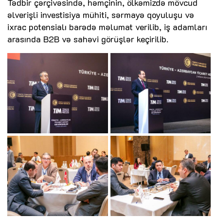
Tədbir çərçivəsində, həmçinin, ölkəmizdə mövcud
əlverişli investisiya mühiti, sərmayə qoyuluşu və
ixrac potensialı barədə məlumat verilib, iş adamları
arasında B2B və sahəvi görüşlər keçirilib.