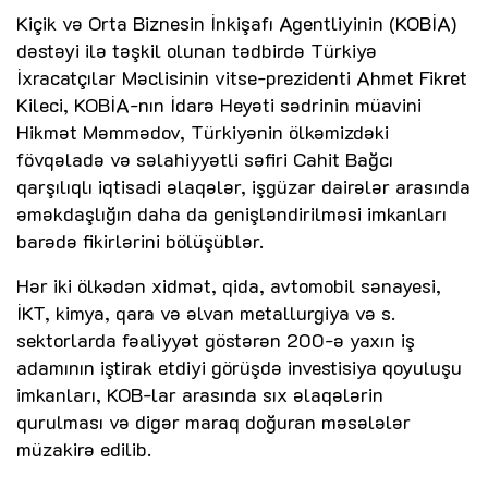
Kiçik və Orta Biznesin İnkişafı Agentliyinin (KOBİA)
dəstəyi ilə təşkil olunan tədbirdə Türkiyə
İxracatçılar Məclisinin vitse-prezidenti Ahmet Fikret
Kileci, KOBİA-nın İdarə Heyəti sədrinin müavini
Hikmət Məmmədov, Türkiyənin ölkəmizdəki
fövqəladə və səlahiyyətli səfiri Cahit Bağcı
qarşılıqlı iqtisadi əlaqələr, işgüzar dairələr arasında
əməkdaşlığın daha da genişləndirilməsi imkanları
barədə fikirlərini bölüşüblər.
Hər iki ölkədən xidmət, qida, avtomobil sənayesi,
İKT, kimya, qara və əlvan metallurgiya və s.
sektorlarda fəaliyyət göstərən 200-ə yaxın iş
adamının iştirak etdiyi görüşdə investisiya qoyuluşu
imkanları, KOB-lar arasında sıx əlaqələrin
qurulması və digər maraq doğuran məsələlər
müzakirə edilib.