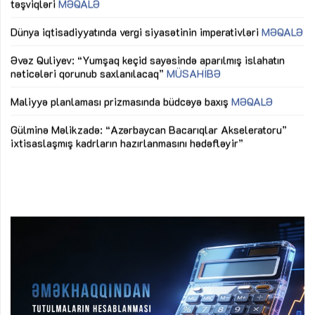
təşviqləri
MƏQALƏ
fə
lıq
Dünya iqtisadiyyatında vergi siyasətinin imperativləri
MƏQALƏ
Ni
mü
Əvəz Quliyev: “Yumşaq keçid sayəsində aparılmış islahatın
nəticələri qorunub saxlanılacaq”
MÜSAHİBƏ
Ay
ya
M
Maliyyə planlaması prizmasında büdcəyə baxış
MƏQALƏ
Az
Gülminə Məlikzadə: “Azərbaycan Bacarıqlar Akseleratoru”
ke
ixtisaslaşmış kadrların hazırlanmasını hədəfləyir”
Ay
su