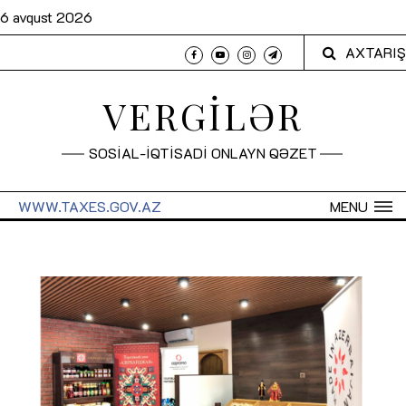
6 avqust 2026
AXTARIŞ
VERGİLƏR
SOSİAL-İQTİSADİ ONLAYN QƏZET
WWW.TAXES.GOV.AZ
MENU