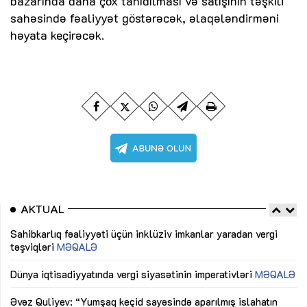
bazarında daha çox tanıdılması və satışının təşkili
sahəsində fəaliyyət göstərəcək, əlaqələndirməni
həyata keçirəcək.
AKTUAL
Sahibkarlıq fəaliyyəti üçün inklüziv imkanlar yaradan vergi
“D
təşviqləri
MƏQALƏ
fə
lıq
Dünya iqtisadiyyatında vergi siyasətinin imperativləri
MƏQALƏ
Ni
mü
Əvəz Quliyev: “Yumşaq keçid sayəsində aparılmış islahatın