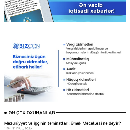
ƏN ÇOX OXUNANLAR
Məzuniyyət və işçinin təminatları: Əmək Məcəlləsi nə deyir?
11:54
31 İYUL, 2026