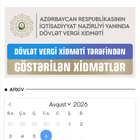
ARXIV
B.e.
Ç.a.
Ç.
C.a.
C.
Ş.
B.
27
28
29
30
31
1
2
3
4
5
6
7
8
9