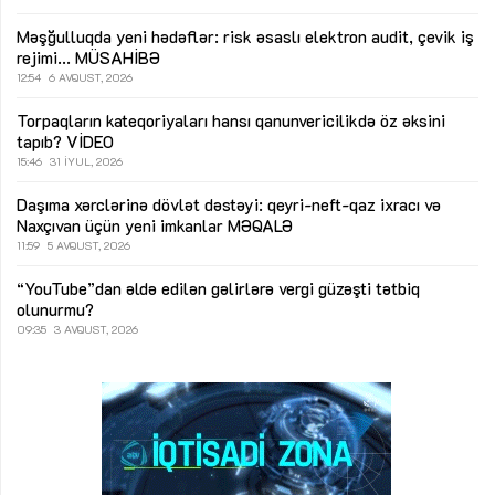
Məşğulluqda yeni hədəflər: risk əsaslı elektron audit, çevik iş
rejimi...
MÜSAHİBƏ
12:54
6 AVQUST, 2026
Torpaqların kateqoriyaları hansı qanunvericilikdə öz əksini
tapıb?
VİDEO
15:46
31 İYUL, 2026
Daşıma xərclərinə dövlət dəstəyi: qeyri-neft-qaz ixracı və
Naxçıvan üçün yeni imkanlar
MƏQALƏ
11:59
5 AVQUST, 2026
“YouTube”dan əldə edilən gəlirlərə vergi güzəşti tətbiq
olunurmu?
09:35
3 AVQUST, 2026