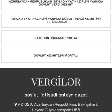
AZƏRBAYCAN RESPUBLİKASI İQTİSADİYYAT NAZİRLİYİ YANINDA
DÖVLƏT VERGİ XİDMƏTİ
İQTİSADİYYAT NAZİRLİYİ YANINDA DÖVLƏT VERGİ XİDMƏTİNİN
TƏDRİS MƏRKƏZİ
ELEKTRON HÖKUMƏT PORTALI
DÖVLƏT XİDMƏTLƏRİ PORTALI
VERGİLƏR
sosial-iqtisadi onlayn qəzet
AZ1029, Azərbaycan Respublikası, Bakı şəhəri,
Heydər Əliyev prospekti 155