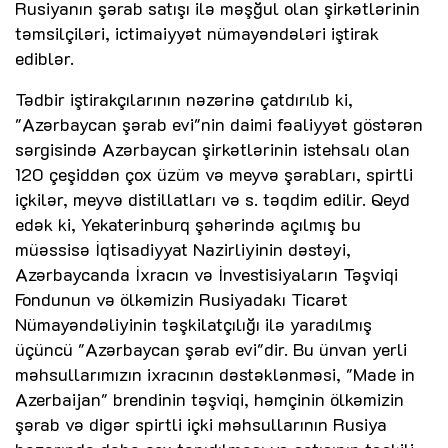
Rusiyanın şərab satışı ilə məşğul olan şirkətlərinin
təmsilçiləri, ictimaiyyət nümayəndələri iştirak
ediblər.
Tədbir iştirakçılarının nəzərinə çatdırılıb ki,
"Azərbaycan şərab evi"nin daimi fəaliyyət göstərən
sərgisində Azərbaycan şirkətlərinin istehsalı olan
120 çeşiddən çox üzüm və meyvə şərabları, spirtli
içkilər, meyvə distillatları və s. təqdim edilir. Qeyd
edək ki, Yekaterinburq şəhərində açılmış bu
müəssisə İqtisadiyyat Nazirliyinin dəstəyi,
Azərbaycanda İxracın və İnvestisiyaların Təşviqi
Fondunun və ölkəmizin Rusiyadakı Ticarət
Nümayəndəliyinin təşkilatçılığı ilə yaradılmış
üçüncü "Azərbaycan şərab evi"dir. Bu ünvan yerli
məhsullarımızın ixracının dəstəklənməsi, "Made in
Azerbaijan" brendinin təşviqi, həmçinin ölkəmizin
şərab və digər spirtli içki məhsullarının Rusiya