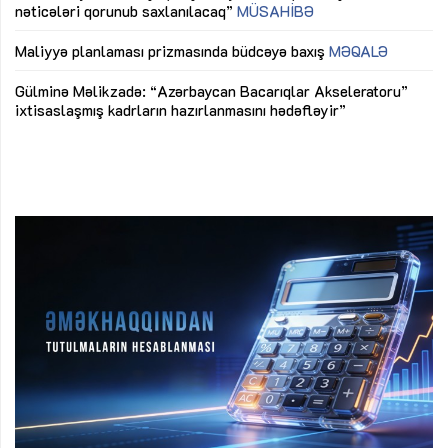
nəticələri qorunub saxlanılacaq”
MÜSAHİBƏ
Ay
ya
M
Maliyyə planlaması prizmasında büdcəyə baxış
MƏQALƏ
Az
Gülminə Məlikzadə: “Azərbaycan Bacarıqlar Akseleratoru”
ke
ixtisaslaşmış kadrların hazırlanmasını hədəfləyir”
Ay
su