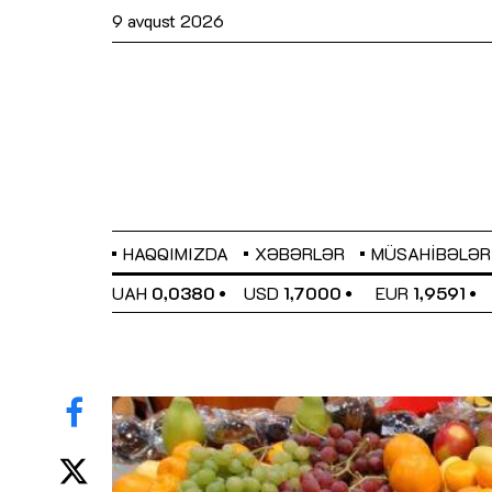
9 avqust 2026
HAQQIMIZDA
XƏBƏRLƏR
MÜSAHIBƏLƏR
EL
0,6489
UAH
0,0380
USD
1,7000
EUR
1,9591