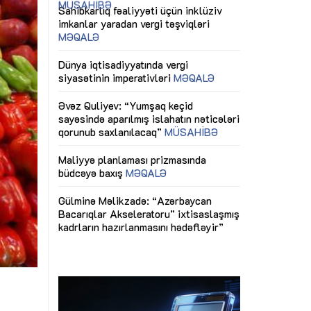
ericiliyinə
Dünya iqtisadiyyatında vergi
Nicat İmanov: "
ühitinin
siyasətinin imperativləri
MƏQALƏ
dəyişikliklər s
edir"
yaxşılaşdırılma
MÜSAHİBƏ
Əvəz Quliyev: “Yumşaq keçid
sayəsində aparılmış islahatın nəticələri
miz daha
qorunub saxlanılacaq”
MÜSAHİBƏ
Aytən Kərimov
, çevik və
inklüziv iş müh
dırmaqdır”
öyrənən komand
Maliyyə planlaması prizmasında
MÜSAHİBƏ
büdcəyə baxış
MƏQALƏ
tərəfdaşlığı
Azərbaycanda d
Gülminə Məlikzadə: “Azərbaycan
n ilk pilot
çərçivəsində hə
Bacarıqlar Akseleratoru” ixtisaslaşmış
layihə
VİDEO
kadrların hazırlanmasını hədəfləyir”
qaviləsi”
Aydın Hüseynov
renliyini
Azərbaycanın iq
andır”
təmin edən əsa
MÜSAHİBƏ