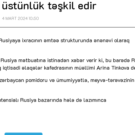
üstünlük təşkil edir
4 MART 2024 10:50
Rusiyaya ixracının əmtəə strukturunda ənənəvi olaraq
 Rusiya mətbuatına istinadən xəbər verir ki, bu barədə 
 iqtisadi əlaqələr kafedrasının müəllimi Arina Tinkova d
Azərbaycan pomidoru və ümumiyyətlə, meyvə-tərəvəzinin
tensialı Rusiya bazarında hələ də lazımınca