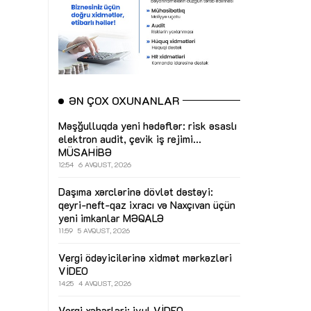
ƏN ÇOX OXUNANLAR
Məşğulluqda yeni hədəflər: risk əsaslı
elektron audit, çevik iş rejimi...
MÜSAHİBƏ
12:54
6 AVQUST, 2026
Daşıma xərclərinə dövlət dəstəyi:
qeyri-neft-qaz ixracı və Naxçıvan üçün
yeni imkanlar
MƏQALƏ
11:59
5 AVQUST, 2026
Vergi ödəyicilərinə xidmət mərkəzləri
VİDEO
14:25
4 AVQUST, 2026
Vergi xəbərləri: iyul
VİDEO