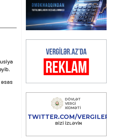
Rusiya
eyib.
 əsas