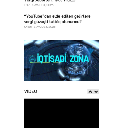
11:17
4 AVQUST, 2026
“YouTube”dan əldə edilən gəlirlərə
vergi güzəşti tətbiq olunurmu?
09:35
3 AVQUST, 2026
VIDEO