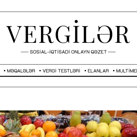
VERGİLƏR
SOSİAL-İQTİSADİ ONLAYN QƏZET
MƏQALƏLƏR
VERGI TESTLƏRI
ELANLAR
MULTIME
GBP
2,2873
RUB
2,0816
Sahibkarlıq fəaliyyəti üçün inklüziv
“Düzgün kommunikasiyanın
imkanlar yaradan vergi təşviqləri
real iş və sistemli fəaliyyə
MƏQALƏ
MÜSAHİBƏ