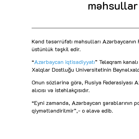
məhsullar 
Kənd təsərrüfatı məhsulları Azərbaycanın 
üstünlük təşkil edir.
“
Azərbaycan iqtisadiyyatı
” Teleqram kanalı
Xalqlar Dostluğu Universitetinin Beynəlxalq
Onun sözlərinə görə, Rusiya Federasiyası 
alıcısı və istehlakçısıdır.
“Eyni zamanda, Azərbaycan şərablarının po
qiymətləndirilmir”,- o əlavə edib.