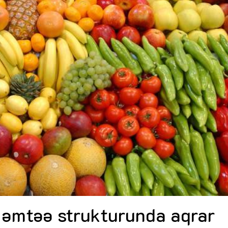
Dünya iqtisadiyyatında vergi
Nicat İmanov: "Vergi qanunv
siyasətinin imperativləri
MƏQALƏ
dəyişikliklər sahibkarlıq m
yaxşılaşdırılmasına xidmət 
MÜSAHİBƏ
Əvəz Quliyev: “Yumşaq keçid
sayəsində aparılmış islahatın nəticələri
qorunub saxlanılacaq”
MÜSAHİBƏ
Aytən Kərimova: “Məqsədi
inklüziv iş mühiti yaratmaq
öyrənən komanda formalaş
Maliyyə planlaması prizmasında
MÜSAHİBƏ
büdcəyə baxış
MƏQALƏ
Azərbaycanda dövlət-özəl 
Gülminə Məlikzadə: “Azərbaycan
çərçivəsində həyata keçirilə
Bacarıqlar Akseleratoru” ixtisaslaşmış
layihə
VİDEO
kadrların hazırlanmasını hədəfləyir”
Aydın Hüseynov: “Əsrin mü
Azərbaycanın iqtisadi suve
təmin edən əsas dayaqlard
MÜSAHİBƏ
n əmtəə strukturunda aqrar