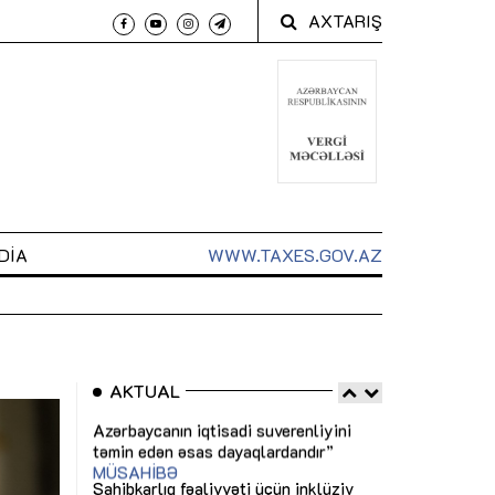
AXTARIŞ
DIA
WWW.TAXES.GOV.AZ
AKTUAL
 arxasında
Sahibkarlıq fəaliyyəti üçün inklüziv
“Düzgün kommun
t dayanır”
imkanlar yaradan vergi təşviqləri
real iş və siste
MƏQALƏ
MÜSAHİBƏ