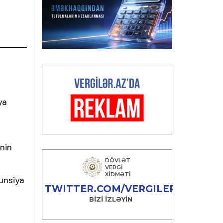
ya
nin
unsiya