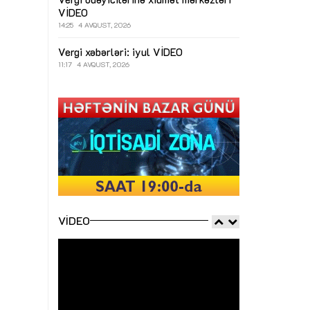
VİDEO
14:25
4 AVQUST, 2026
Vergi xəbərləri: iyul
VİDEO
11:17
4 AVQUST, 2026
VIDEO