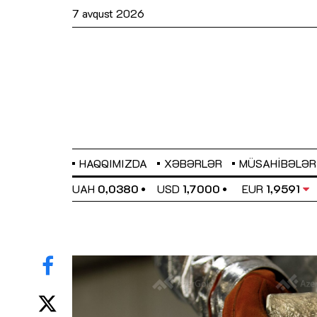
7 avqust 2026
HAQQIMIZDA
XƏBƏRLƏR
MÜSAHIBƏLƏR
EL
0,6489
UAH
0,0380
USD
1,7000
EUR
1,9591