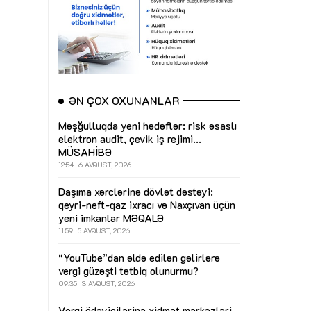
ƏN ÇOX OXUNANLAR
Məşğulluqda yeni hədəflər: risk əsaslı
elektron audit, çevik iş rejimi...
MÜSAHİBƏ
12:54
6 AVQUST, 2026
Daşıma xərclərinə dövlət dəstəyi:
qeyri-neft-qaz ixracı və Naxçıvan üçün
yeni imkanlar
MƏQALƏ
11:59
5 AVQUST, 2026
“YouTube”dan əldə edilən gəlirlərə
vergi güzəşti tətbiq olunurmu?
09:35
3 AVQUST, 2026
Vergi ödəyicilərinə xidmət mərkəzləri