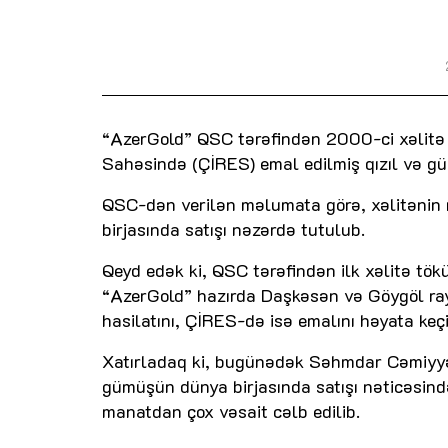
“AzerGold” QSC tərəfindən 2000-ci xəlitə 
Sahəsində (ÇİRES) emal edilmiş qızıl və gümü
QSC-dən verilən məlumata görə, xəlitənin 
birjasında satışı nəzərdə tutulub.
Qeyd edək ki, QSC tərəfindən ilk xəlitə tökü
“AzerGold” hazırda Daşkəsən və Göygöl ray
hasilatını, ÇİRES-də isə emalını həyata keçir
Xatırladaq ki, bugünədək Səhmdar Cəmiyyət
gümüşün dünya birjasında satışı nəticəsində
manatdan çox vəsait cəlb edilib.