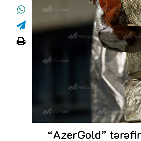
“AzerGold” tərəfi