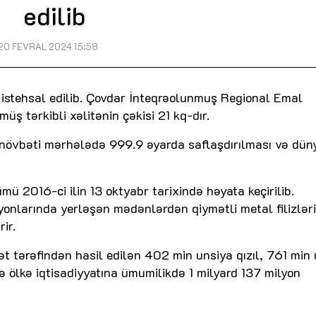
edilib
20 FEVRAL 2024 15:58
istehsal edilib. Çovdar İnteqrəolunmuş Regional Emal
ş tərkibli xəlitənin çəkisi 21 kq-dır.
növbəti mərhələdə 999.9 əyarda saflaşdırılması və dün
mü 2016-ci ilin 13 oktyabr tarixində həyata keçirilib.
onlarında yerləşən mədənlərdən qiymətli metal filizləri
ir.
 tərəfindən hasil edilən 402 min unsiya qızıl, 761 min 
 ölkə iqtisadiyyatına ümumilikdə 1 milyard 137 milyon