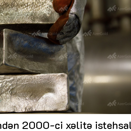
Dünya iqtisadiyyatında vergi
Nicat İmanov: "Vergi qanunv
siyasətinin imperativləri
MƏQALƏ
dəyişikliklər sahibkarlıq m
yaxşılaşdırılmasına xidmət 
MÜSAHİBƏ
Əvəz Quliyev: “Yumşaq keçid
sayəsində aparılmış islahatın nəticələri
qorunub saxlanılacaq”
MÜSAHİBƏ
Aytən Kərimova: “Məqsədi
inklüziv iş mühiti yaratmaq
öyrənən komanda formalaş
Maliyyə planlaması prizmasında
MÜSAHİBƏ
büdcəyə baxış
MƏQALƏ
Azərbaycanda dövlət-özəl 
Gülminə Məlikzadə: “Azərbaycan
çərçivəsində həyata keçirilə
Bacarıqlar Akseleratoru” ixtisaslaşmış
layihə
VİDEO
kadrların hazırlanmasını hədəfləyir”
Aydın Hüseynov: “Əsrin mü
Azərbaycanın iqtisadi suve
təmin edən əsas dayaqlard
MÜSAHİBƏ
ndən 2000-ci xəlitə istehsa