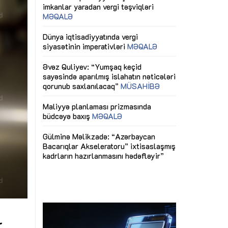
ericiliyinə
Dünya iqtisadiyyatında vergi
Nicat İmanov: "
ühitinin
siyasətinin imperativləri
MƏQALƏ
dəyişikliklər s
edir"
yaxşılaşdırılma
MÜSAHİBƏ
Əvəz Quliyev: “Yumşaq keçid
sayəsində aparılmış islahatın nəticələri
miz daha
qorunub saxlanılacaq”
MÜSAHİBƏ
Aytən Kərimov
, çevik və
inklüziv iş müh
dırmaqdır”
öyrənən komand
Maliyyə planlaması prizmasında
MÜSAHİBƏ
büdcəyə baxış
MƏQALƏ
tərəfdaşlığı
Azərbaycanda d
Gülminə Məlikzadə: “Azərbaycan
n ilk pilot
çərçivəsində hə
Bacarıqlar Akseleratoru” ixtisaslaşmış
layihə
VİDEO
kadrların hazırlanmasını hədəfləyir”
qaviləsi”
Aydın Hüseynov
renliyini
Azərbaycanın iq
andır”
təmin edən əsa
MÜSAHİBƏ
l