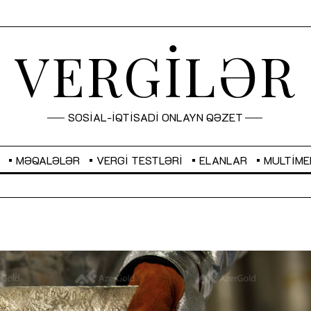
VERGİLƏR
SOSİAL-İQTİSADİ ONLAYN QƏZET
MƏQALƏLƏR
VERGI TESTLƏRI
ELANLAR
MULTIME
GBP
2,2873
RUB
2,0816
Sahibkarlıq fəaliyyəti üçün inklüziv
“Düzgün kommunikasiyanın
imkanlar yaradan vergi təşviqləri
real iş və sistemli fəaliyyə
MƏQALƏ
MÜSAHİBƏ