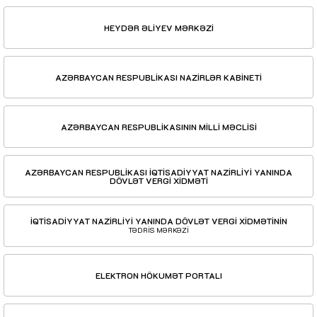
HEYDƏR ƏLİYEV MƏRKƏZİ
AZƏRBAYCAN RESPUBLİKASI NAZİRLƏR KABİNETİ
AZƏRBAYCAN RESPUBLİKASININ MİLLİ MƏCLİSİ
AZƏRBAYCAN RESPUBLİKASI İQTİSADİYYAT NAZİRLİYİ YANINDA
DÖVLƏT VERGİ XİDMƏTİ
İQTİSADİYYAT NAZİRLİYİ YANINDA DÖVLƏT VERGİ XİDMƏTİNİN
TƏDRİS MƏRKƏZİ
ELEKTRON HÖKUMƏT PORTALI