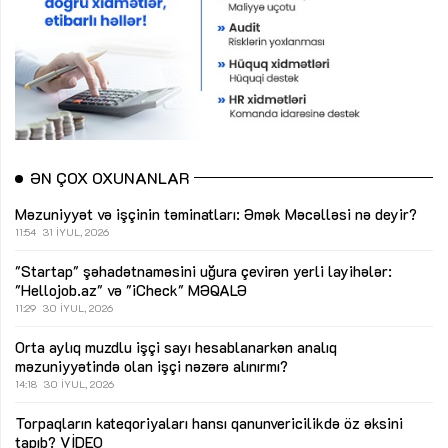
ƏN ÇOX OXUNANLAR
Məzuniyyət və işçinin təminatları: Əmək Məcəlləsi nə deyir?
11:54
31 İYUL, 2026
"Startap" şəhadətnaməsini uğura çevirən yerli layihələr:
"Hellojob.az" və "iCheck"
MƏQALƏ
11:29
30 İYUL, 2026
Orta aylıq muzdlu işçi sayı hesablanarkən analıq
məzuniyyətində olan işçi nəzərə alınırmı?
14:18
30 İYUL, 2026
Torpaqların kateqoriyaları hansı qanunvericilikdə öz əksini
tapıb?
VİDEO