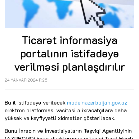
Ticarət informasiya
portalının istifadəyə
verilməsi planlaşdırılır
24 YANVAR 2024 11:25
Bu il istifadəyə veriləcək
madeinazerbaijan.gov.az
elektron platforması vasitəsilə ixracatçılara daha
yüksək və keyfiyyətli xidmətlər göstəriləcək.
Bunu İxracın və İnvestisiyaların Təşviqi Agentliyinin
(AZPROMO) icraçı direktorunun müavini Tural Hacılı