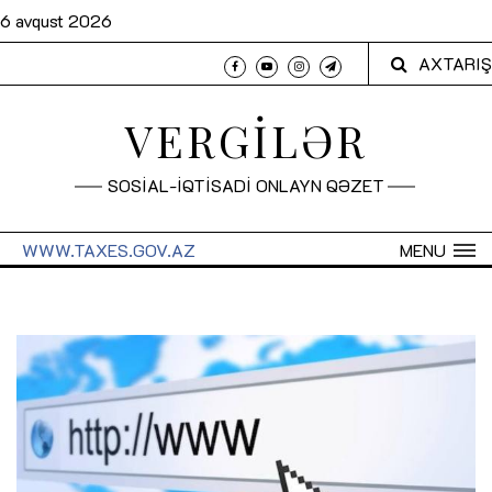
6 avqust 2026
AXTARIŞ
VERGİLƏR
SOSİAL-İQTİSADİ ONLAYN QƏZET
WWW.TAXES.GOV.AZ
MENU