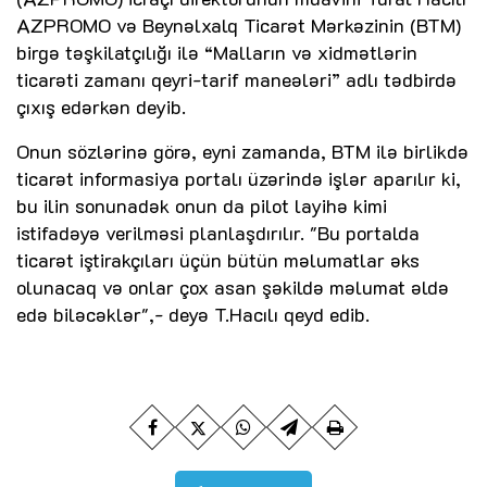
AZPROMO və Beynəlxalq Ticarət Mərkəzinin (BTM)
birgə təşkilatçılığı ilə “Malların və xidmətlərin
ticarəti zamanı qeyri-tarif maneələri” adlı tədbirdə
çıxış edərkən deyib.
Onun sözlərinə görə, eyni zamanda, BTM ilə birlikdə
ticarət informasiya portalı üzərində işlər aparılır ki,
bu ilin sonunadək onun da pilot layihə kimi
istifadəyə verilməsi planlaşdırılır. "Bu portalda
ticarət iştirakçıları üçün bütün məlumatlar əks
olunacaq və onlar çox asan şəkildə məlumat əldə
edə biləcəklər",- deyə T.Hacılı qeyd edib.