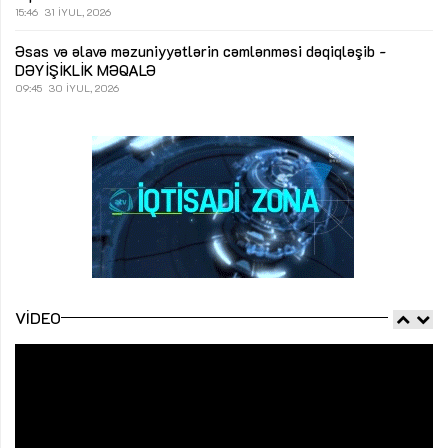
15:46
31 İYUL, 2026
Əsas və əlavə məzuniyyətlərin cəmlənməsi dəqiqləşib -
DƏYİŞİKLİK
MƏQALƏ
09:45
30 İYUL, 2026
VIDEO