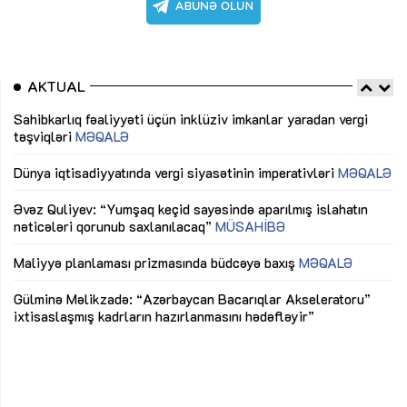
AKTUAL
Sahibkarlıq fəaliyyəti üçün inklüziv imkanlar yaradan vergi
“D
təşviqləri
MƏQALƏ
fə
lıq
Dünya iqtisadiyyatında vergi siyasətinin imperativləri
MƏQALƏ
Ni
mü
Əvəz Quliyev: “Yumşaq keçid sayəsində aparılmış islahatın
nəticələri qorunub saxlanılacaq”
MÜSAHİBƏ
Ay
ya
M
Maliyyə planlaması prizmasında büdcəyə baxış
MƏQALƏ
Az
Gülminə Məlikzadə: “Azərbaycan Bacarıqlar Akseleratoru”
ke
ixtisaslaşmış kadrların hazırlanmasını hədəfləyir”
Ay
su