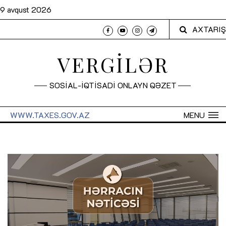
9 avqust 2026
AXTARIŞ
VERGİLƏR
SOSİAL-İQTİSADİ ONLAYN QƏZET
WWW.TAXES.GOV.AZ
MENU