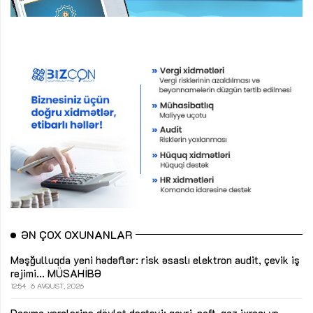
ƏN ÇOX OXUNANLAR
Məşğulluqda yeni hədəflər: risk əsaslı elektron audit, çevik iş
rejimi...
MÜSAHİBƏ
12:54
6 AVQUST, 2026
Daşıma xərclərinə dövlət dəstəyi: qeyri-neft-qaz ixracı və