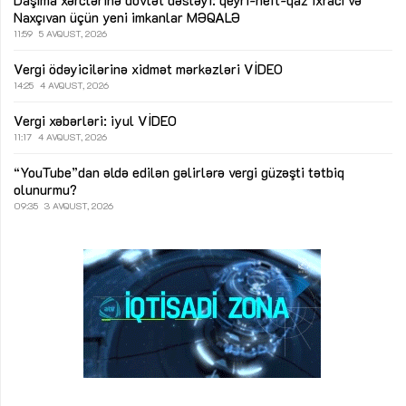
Naxçıvan üçün yeni imkanlar
MƏQALƏ
11:59
5 AVQUST, 2026
Vergi ödəyicilərinə xidmət mərkəzləri
VİDEO
14:25
4 AVQUST, 2026
Vergi xəbərləri: iyul
VİDEO
11:17
4 AVQUST, 2026
“YouTube”dan əldə edilən gəlirlərə vergi güzəşti tətbiq
olunurmu?
09:35
3 AVQUST, 2026