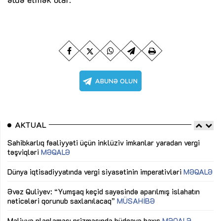
AKTUAL
Sahibkarlıq fəaliyyəti üçün inklüziv imkanlar yaradan vergi
“D
təşviqləri
MƏQALƏ
fə
lıq
Dünya iqtisadiyyatında vergi siyasətinin imperativləri
MƏQALƏ
Ni
mü
Əvəz Quliyev: “Yumşaq keçid sayəsində aparılmış islahatın
nəticələri qorunub saxlanılacaq”
MÜSAHİBƏ
Ay
ya
M
Maliyyə planlaması prizmasında büdcəyə baxış
MƏQALƏ