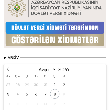
ARXIV
B.e.
Ç.a.
Ç.
C.a.
C.
Ş.
B.
27
28
29
30
31
1
2
3
4
5
6
7
8
9
10
11
12
13
14
15
16