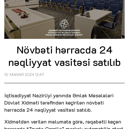
Növbəti hərracda 24
nəqliyyat vasitəsi satılıb
10 YANVAR 2024 12:47
İqtisadiyyat Nazirliyi yanında Əmlak Məsələləri
Dövlət Xidməti tərəfindən keçirilən növbəti
hərracda 24 nəqliyyat vasitəsi satılıb.
Xidmətdən verilən məlumata görə, rəqabətli keçən
hərracda “Toyota Corolla” markalı avtomobilin start