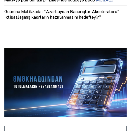
Az
Gülminə Məlikzadə: “Azərbaycan Bacarıqlar Akseleratoru”
ke
ixtisaslaşmış kadrların hazırlanmasını hədəfləyir”
Ay
su