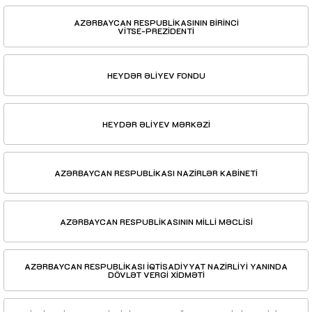
AZƏRBAYCAN RESPUBLİKASININ BİRİNCİ
VİTSE-PREZİDENTİ
HEYDƏR ƏLİYEV FONDU
HEYDƏR ƏLİYEV MƏRKƏZİ
AZƏRBAYCAN RESPUBLİKASI NAZİRLƏR KABİNETİ
AZƏRBAYCAN RESPUBLİKASININ MİLLİ MƏCLİSİ
AZƏRBAYCAN RESPUBLİKASI İQTİSADİYYAT NAZİRLİYİ YANINDA
DÖVLƏT VERGİ XİDMƏTİ