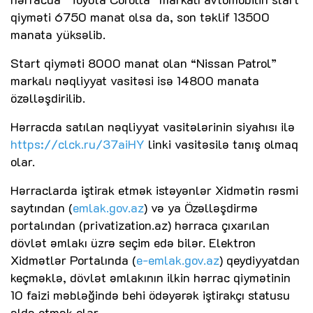
qiyməti 6750 manat olsa da, son təklif 13500
manata yüksəlib.
Start qiyməti 8000 manat olan “Nissan Patrol”
markalı nəqliyyat vasitəsi isə 14800 manata
özəlləşdirilib.
Hərracda satılan nəqliyyat vasitələrinin siyahısı ilə
https://clck.ru/37aiHY
linki vasitəsilə tanış olmaq
olar.
Hərraclarda iştirak etmək istəyənlər Xidmətin rəsmi
saytından (
emlak.gov.az
) və ya Özəlləşdirmə
portalından (privatization.az) hərraca çıxarılan
dövlət əmlakı üzrə seçim edə bilər. Elektron
Xidmətlər Portalında (
e-emlak.gov.az
) qeydiyyatdan
keçməklə, dövlət əmlakının ilkin hərrac qiymətinin
10 faizi məbləğində behi ödəyərək iştirakçı statusu
əldə etmək olar.