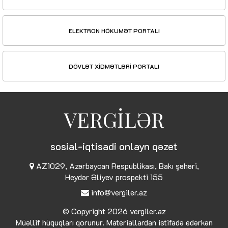
ELEKTRON HÖKUMƏT PORTALI
DÖVLƏT XİDMƏTLƏRİ PORTALI
VERGİLƏR
sosial-iqtisadi onlayn qəzet
AZ1029, Azərbaycan Respublikası, Bakı şəhəri,
Heydər Əliyev prospekti 155
info@vergiler.az
© Copyright 2026
vergiler.az
Müəllif hüquqları qorunur. Materiallardan istifadə edərkən