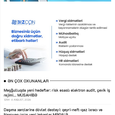
ƏN ÇOX OXUNANLAR
Məşğulluqda yeni hədəflər: risk əsaslı elektron audit, çevik iş
rejimi...
MÜSAHİBƏ
12:54
6 AVQUST, 2026
Daşıma xərclərinə dövlət dəstəyi: qeyri-neft-qaz ixracı və
Naxçıvan üçün yeni imkanlar
MƏQALƏ