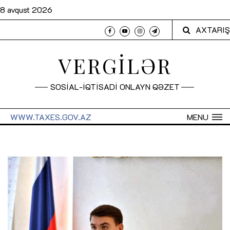
8 avqust 2026
AXTARIŞ
VERGİLƏR
SOSİAL-İQTİSADİ ONLAYN QƏZET
WWW.TAXES.GOV.AZ
MENU