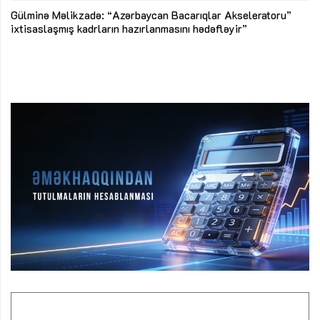
Az
Gülminə Məlikzadə: “Azərbaycan Bacarıqlar Akseleratoru”
ke
ixtisaslaşmış kadrların hazırlanmasını hədəfləyir”
Ay
su