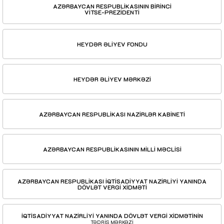
AZƏRBAYCAN RESPUBLİKASININ BİRİNCİ
VİTSE-PREZİDENTİ
HEYDƏR ƏLİYEV FONDU
HEYDƏR ƏLİYEV MƏRKƏZİ
AZƏRBAYCAN RESPUBLİKASI NAZİRLƏR KABİNETİ
AZƏRBAYCAN RESPUBLİKASININ MİLLİ MƏCLİSİ
AZƏRBAYCAN RESPUBLİKASI İQTİSADİYYAT NAZİRLİYİ YANINDA
DÖVLƏT VERGİ XİDMƏTİ
İQTİSADİYYAT NAZİRLİYİ YANINDA DÖVLƏT VERGİ XİDMƏTİNİN
TƏDRİS MƏRKƏZİ