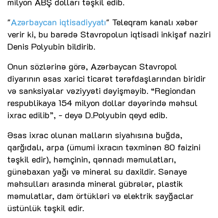
milyon ABŞ dolları təşkil edib.
"
Azərbaycan iqtisadiyyatı
" Teleqram kanalı xəbər
verir ki, bu barədə Stavropolun iqtisadi inkişaf naziri
Denis Polyubin bildirib.
Onun sözlərinə görə, Azərbaycan Stavropol
diyarının əsas xarici ticarət tərəfdaşlarından biridir
və sanksiyalar vəziyyəti dəyişməyib. “Regiondan
respublikaya 154 milyon dollar dəyərində məhsul
ixrac edilib”, - deyə D.Polyubin qeyd edib.
Əsas ixrac olunan malların siyahısına buğda,
qarğıdalı, arpa (ümumi ixracın təxminən 80 faizini
təşkil edir), həmçinin, qənnadı məmulatları,
günəbaxan yağı və mineral su daxildir. Sənaye
məhsulları arasında mineral gübrələr, plastik
məmulatlar, dam örtükləri və elektrik sayğaclar
üstünlük təşkil edir.