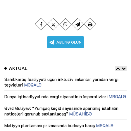
AKTUAL
Sahibkarlıq fəaliyyəti üçün inklüziv imkanlar yaradan vergi
“D
təşviqləri
MƏQALƏ
fə
lıq
Dünya iqtisadiyyatında vergi siyasətinin imperativləri
MƏQALƏ
Ni
mü
Əvəz Quliyev: “Yumşaq keçid sayəsində aparılmış islahatın
nəticələri qorunub saxlanılacaq”
MÜSAHİBƏ
Ay
ya
M
Maliyyə planlaması prizmasında büdcəyə baxış
MƏQALƏ