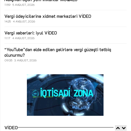
11:59
5 AVQUST, 2026
Vergi ödəyicilərinə xidmət mərkəzləri
VİDEO
14:25
4 AVQUST, 2026
Vergi xəbərləri: iyul
VİDEO
11:17
4 AVQUST, 2026
“YouTube”dan əldə edilən gəlirlərə vergi güzəşti tətbiq
olunurmu?
09:35
3 AVQUST, 2026
VIDEO