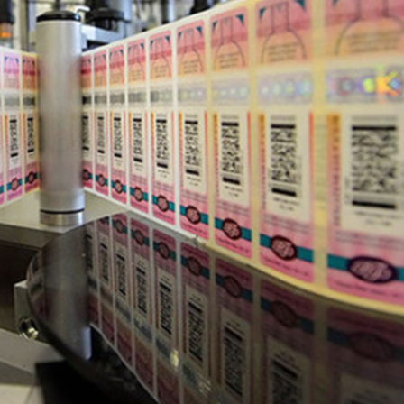
Dünya iqtisadiyyatında vergi
Nicat İmanov: "Vergi qanunv
siyasətinin imperativləri
MƏQALƏ
dəyişikliklər sahibkarlıq m
yaxşılaşdırılmasına xidmət 
MÜSAHİBƏ
Əvəz Quliyev: “Yumşaq keçid
sayəsində aparılmış islahatın nəticələri
qorunub saxlanılacaq”
MÜSAHİBƏ
Aytən Kərimova: “Məqsədi
inklüziv iş mühiti yaratmaq
öyrənən komanda formalaş
Maliyyə planlaması prizmasında
MÜSAHİBƏ
büdcəyə baxış
MƏQALƏ
Azərbaycanda dövlət-özəl 
Gülminə Məlikzadə: “Azərbaycan
çərçivəsində həyata keçirilə
Bacarıqlar Akseleratoru” ixtisaslaşmış
layihə
VİDEO
kadrların hazırlanmasını hədəfləyir”
Aydın Hüseynov: “Əsrin mü
Azərbaycanın iqtisadi suve
təmin edən əsas dayaqlard
MÜSAHİBƏ