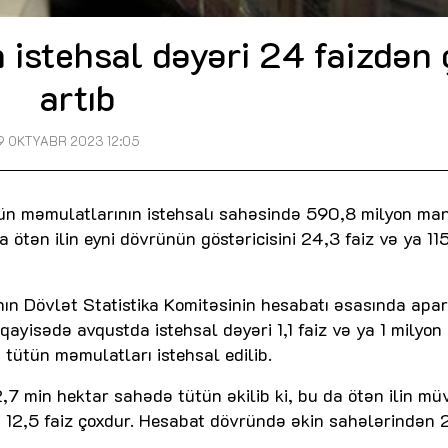
 istehsal dəyəri 24 faizdən 
artıb
9 OKTYABR 2023 12:05
tün məmulatlarının istehsalı sahəsində 590,8 milyon ma
a ötən ilin eyni dövrünün göstəricisini 24,3 faiz və ya 11
nın Dövlət Statistika Komitəsinin hesabatı əsasında apar
üqayisədə avqustda istehsal dəyəri 1,1 faiz və ya 1 milyo
tütün məmulatları istehsal edilib.
2,7 min hektar sahədə tütün əkilib ki, bu da ötən ilin mü
12,5 faiz çoxdur. Hesabat dövründə əkin sahələrindən 2