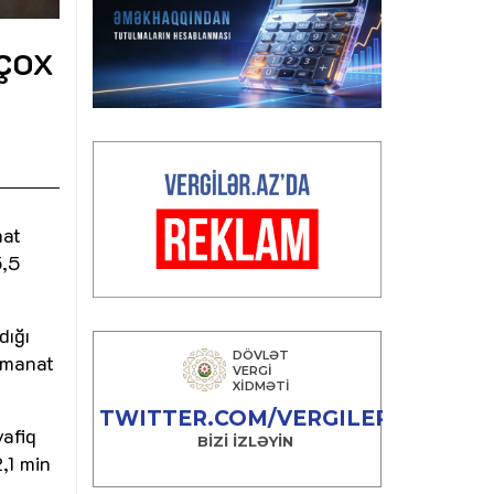
çox
nat
5,5
dığı
n manat
vafiq
,1 min