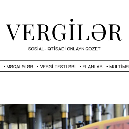
VERGİLƏR
SOSİAL-İQTİSADİ ONLAYN QƏZET
MƏQALƏLƏR
VERGI TESTLƏRI
ELANLAR
MULTIME
GBP
2,2873
RUB
2,0816
Sahibkarlıq fəaliyyəti üçün inklüziv
“Düzgün kommunikasiyanın
imkanlar yaradan vergi təşviqləri
real iş və sistemli fəaliyyə
MƏQALƏ
MÜSAHİBƏ