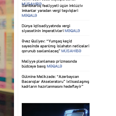
ericiliyinə
Dünya iqtisadiyyatında vergi
Nicat İmanov: "
ühitinin
siyasətinin imperativləri
MƏQALƏ
dəyişikliklər s
edir"
yaxşılaşdırılma
MÜSAHİBƏ
Əvəz Quliyev: “Yumşaq keçid
sayəsində aparılmış islahatın nəticələri
miz daha
qorunub saxlanılacaq”
MÜSAHİBƏ
Aytən Kərimov
, çevik və
inklüziv iş müh
dırmaqdır”
öyrənən komand
Maliyyə planlaması prizmasında
MÜSAHİBƏ
büdcəyə baxış
MƏQALƏ
tərəfdaşlığı
Azərbaycanda d
Gülminə Məlikzadə: “Azərbaycan
n ilk pilot
çərçivəsində hə
Bacarıqlar Akseleratoru” ixtisaslaşmış
layihə
VİDEO
kadrların hazırlanmasını hədəfləyir”
qaviləsi”
Aydın Hüseynov
renliyini
Azərbaycanın iq
andır”
təmin edən əsa
MÜSAHİBƏ