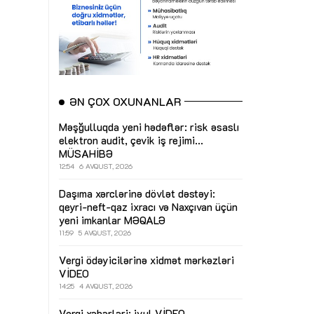
ƏN ÇOX OXUNANLAR
Məşğulluqda yeni hədəflər: risk əsaslı
elektron audit, çevik iş rejimi...
MÜSAHİBƏ
12:54
6 AVQUST, 2026
Daşıma xərclərinə dövlət dəstəyi:
qeyri-neft-qaz ixracı və Naxçıvan üçün
yeni imkanlar
MƏQALƏ
11:59
5 AVQUST, 2026
Vergi ödəyicilərinə xidmət mərkəzləri
VİDEO
14:25
4 AVQUST, 2026
Vergi xəbərləri: iyul
VİDEO