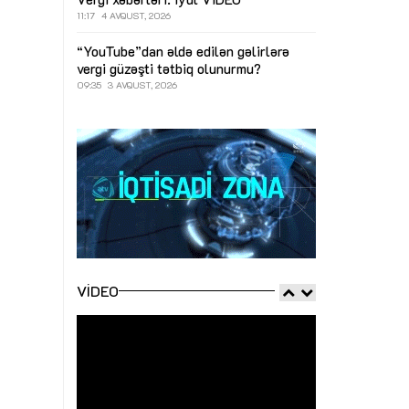
11:17
4 AVQUST, 2026
“YouTube”dan əldə edilən gəlirlərə
vergi güzəşti tətbiq olunurmu?
09:35
3 AVQUST, 2026
VIDEO