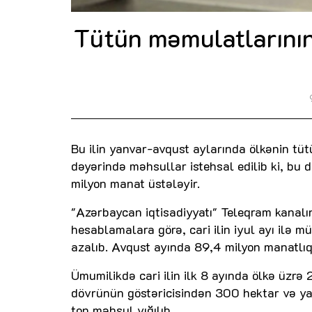
Tütün məmulatlarının
Bu ilin yanvar-avqust aylarında ölkənin tü
dəyərində məhsullar istehsal edilib ki, bu d
milyon manat üstələyir.
"Azərbaycan iqtisadiyyatı" Teleqram kanalı
hesablamalara görə, cari ilin iyul ayı ilə m
azalıb. Avqust ayında 89,4 milyon manatlıq 
Ümumilikdə cari ilin ilk 8 ayında ölkə üzrə 
dövrünün göstəricisindən 300 hektar və ya 
ton məhsul yığılıb.