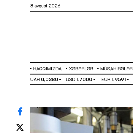
8 avqust 2026
HAQQIMIZDA
XƏBƏRLƏR
MÜSAHIBƏLƏR
EL
0,6489
UAH
0,0380
USD
1,7000
EUR
1,9591