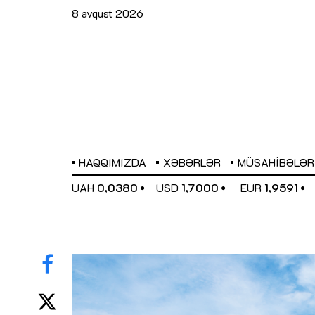
8 avqust 2026
HAQQIMIZDA
XƏBƏRLƏR
MÜSAHIBƏLƏR
EL
0,6489
UAH
0,0380
USD
1,7000
EUR
1,9591