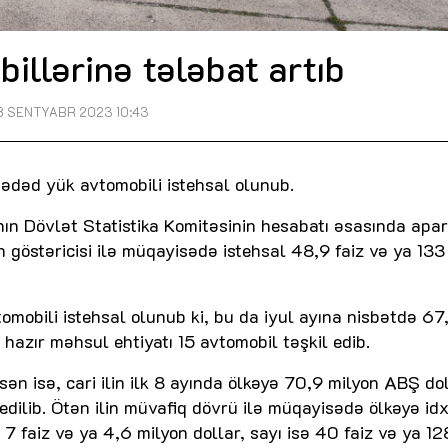
illərinə tələbat artıb
8 SENTYABR 2023 10:43
 ədəd yük avtomobili istehsal olunub.
nın Dövlət Statistika Komitəsinin hesabatı əsasında apar
 göstəricisi ilə müqayisədə istehsal 48,9 faiz və ya 13
mobili istehsal olunub ki, bu da iyul ayına nisbətdə 67,
hazır məhsul ehtiyatı 15 avtomobil təşkil edib.
n isə, cari ilin ilk 8 ayında ölkəyə 70,9 milyon ABŞ dol
dilib. Ötən ilin müvafiq dövrü ilə müqayisədə ölkəyə idx
 7 faiz və ya 4,6 milyon dollar, sayı isə 40 faiz və ya 12