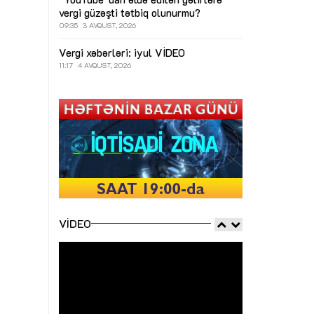
vergi güzəşti tətbiq olunurmu?
09:35
3 AVQUST, 2026
Vergi xəbərləri: iyul
VİDEO
11:17
4 AVQUST, 2026
VIDEO