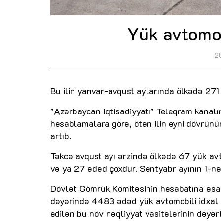
Yük avtomob
2
Bu ilin yanvar-avqust aylarında ölkədə 271
"Azərbaycan iqtisadiyyatı" Teleqram kanalı
hesablamalara görə, ötən ilin eyni dövrünün
artıb.
Təkcə avqust ayı ərzində ölkədə 67 yük avto
və ya 27 ədəd çoxdur. Sentyabr ayının 1-nə 
Dövlət Gömrük Komitəsinin hesabatına əsasə
dəyərində 4483 ədəd yük avtomobili idxal e
edilən bu növ nəqliyyat vasitələrinin dəyəri