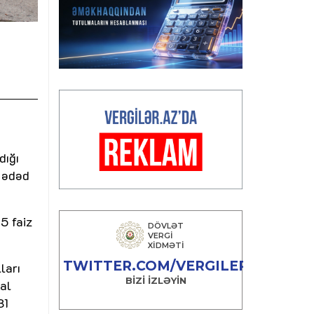
dığı
3 ədəd
5 faiz
ları
al
81