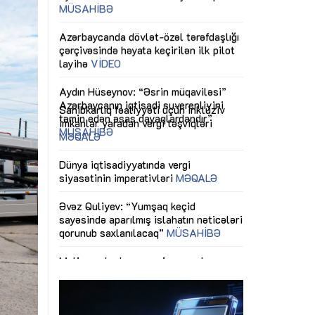
ericiliyinə
Dünya iqtisadiyyatında vergi
Nicat İmanov: "
ühitinin
siyasətinin imperativləri
MƏQALƏ
dəyişikliklər s
edir"
yaxşılaşdırılma
MÜSAHİBƏ
Əvəz Quliyev: “Yumşaq keçid
sayəsində aparılmış islahatın nəticələri
miz daha
qorunub saxlanılacaq”
MÜSAHİBƏ
Aytən Kərimov
, çevik və
inklüziv iş müh
dırmaqdır”
öyrənən komand
Maliyyə planlaması prizmasında
MÜSAHİBƏ
büdcəyə baxış
MƏQALƏ
tərəfdaşlığı
Azərbaycanda d
Gülminə Məlikzadə: “Azərbaycan
n ilk pilot
çərçivəsində hə
Bacarıqlar Akseleratoru” ixtisaslaşmış
layihə
VİDEO
kadrların hazırlanmasını hədəfləyir”
qaviləsi”
Aydın Hüseynov
renliyini
Azərbaycanın iq
andır”
təmin edən əsa
MÜSAHİBƏ