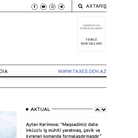
AXTARIŞ
DIA
WWW.TAXES.GOV.AZ
AKTUAL
 arxasında
Sahibkarlıq fəaliyyəti üçün inklüziv
“Düzgün kommun
t dayanır”
imkanlar yaradan vergi təşviqləri
real iş və siste
MƏQALƏ
MÜSAHİBƏ