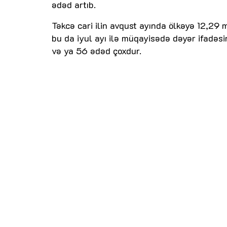
ədəd artıb.
Təkcə cari ilin avqust ayında ölkəyə 12,29 
bu da iyul ayı ilə müqayisədə dəyər ifadəsin
və ya 56 ədəd çoxdur.