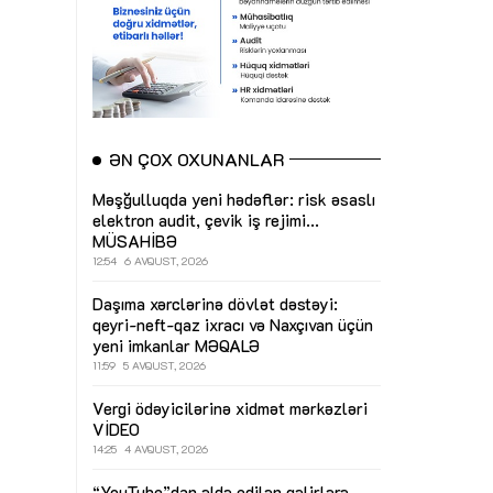
ƏN ÇOX OXUNANLAR
Məşğulluqda yeni hədəflər: risk əsaslı
elektron audit, çevik iş rejimi...
MÜSAHİBƏ
12:54
6 AVQUST, 2026
Daşıma xərclərinə dövlət dəstəyi:
qeyri-neft-qaz ixracı və Naxçıvan üçün
yeni imkanlar
MƏQALƏ
11:59
5 AVQUST, 2026
Vergi ödəyicilərinə xidmət mərkəzləri
VİDEO
14:25
4 AVQUST, 2026
“YouTube”dan əldə edilən gəlirlərə