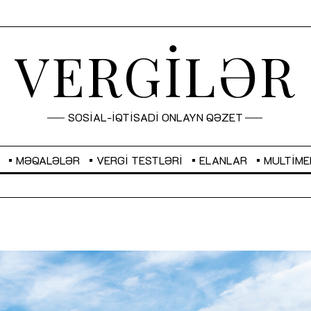
VERGİLƏR
SOSİAL-İQTİSADİ ONLAYN QƏZET
MƏQALƏLƏR
VERGI TESTLƏRI
ELANLAR
MULTIME
GBP
2,2873
RUB
2,0816
Sahibkarlıq fəaliyyəti üçün inklüziv
“Düzgün kommunikasiyanın
imkanlar yaradan vergi təşviqləri
real iş və sistemli fəaliyyə
MƏQALƏ
MÜSAHİBƏ