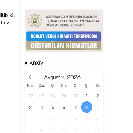
lib ki,
faiz
ARXIV
B.e.
Ç.a.
Ç.
C.a.
C.
Ş.
B.
27
28
29
30
31
1
2
3
4
5
6
7
8
9
10
11
12
13
14
15
16
17
18
19
20
21
22
23