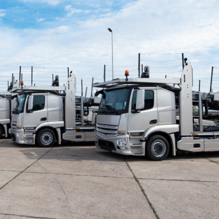
Dünya iqtisadiyyatında vergi
Nicat İmanov: "Vergi qanunv
siyasətinin imperativləri
MƏQALƏ
dəyişikliklər sahibkarlıq m
yaxşılaşdırılmasına xidmət 
MÜSAHİBƏ
Əvəz Quliyev: “Yumşaq keçid
sayəsində aparılmış islahatın nəticələri
qorunub saxlanılacaq”
MÜSAHİBƏ
Aytən Kərimova: “Məqsədi
inklüziv iş mühiti yaratmaq
öyrənən komanda formalaş
Maliyyə planlaması prizmasında
MÜSAHİBƏ
büdcəyə baxış
MƏQALƏ
Azərbaycanda dövlət-özəl 
Gülminə Məlikzadə: “Azərbaycan
çərçivəsində həyata keçirilə
Bacarıqlar Akseleratoru” ixtisaslaşmış
layihə
VİDEO
kadrların hazırlanmasını hədəfləyir”
Aydın Hüseynov: “Əsrin mü
Azərbaycanın iqtisadi suve
təmin edən əsas dayaqlard
MÜSAHİBƏ