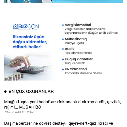
ƏN ÇOX OXUNANLAR
Məşğulluqda yeni hədəflər: risk əsaslı elektron audit, çevik iş
rejimi...
MÜSAHİBƏ
12:54
6 AVQUST, 2026
Daşıma xərclərinə dövlət dəstəyi: qeyri-neft-qaz ixracı və