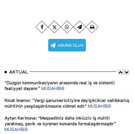
AKTUAL
“Düzgün kommunikasiyanın arxasında real iş və sistemli
Sa
fəaliyyət dayanır”
MÜSAHİBƏ
tə
LƏ
Nicat İmanov: "Vergi qanunvericiliyinə dəyişikliklər sahibkarlıq
Dü
mühitinin yaxşılaşdırılmasına xidmət edir"
MÜSAHİBƏ
Əv
Aytən Kərimova: “Məqsədimiz daha inklüziv iş mühiti
nə
yaratmaq, çevik və öyrənən komanda formalaşdırmaqdır”
MÜSAHİBƏ
Ma