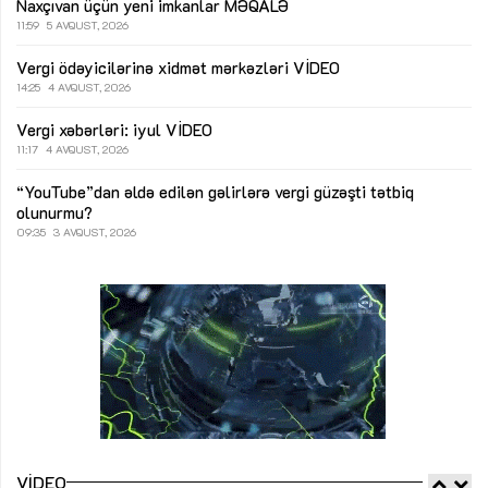
Naxçıvan üçün yeni imkanlar
MƏQALƏ
11:59
5 AVQUST, 2026
Vergi ödəyicilərinə xidmət mərkəzləri
VİDEO
14:25
4 AVQUST, 2026
Vergi xəbərləri: iyul
VİDEO
11:17
4 AVQUST, 2026
“YouTube”dan əldə edilən gəlirlərə vergi güzəşti tətbiq
olunurmu?
09:35
3 AVQUST, 2026
VIDEO