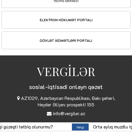
TƏDRİS MƏRKƏZİ
ELEKTRON HÖKUMƏT PORTALI
DÖVLƏT XİDMƏTLƏRİ PORTALI
VERGİLƏR
sosial-iqtisadi onlayn qəzet
AZ1029, Azərbaycan Respublikası, Bakı şəhəri,
Heydər Əliyev prospekti 155
info@vergiler.az
© Copyright 2026
vergiler.az
əşti tətbiq olunurmu?
Orta aylıq muzdlu işçi sa
Vergi
Müəllif hüquqları qorunur. Materiallardan istifadə edərkən