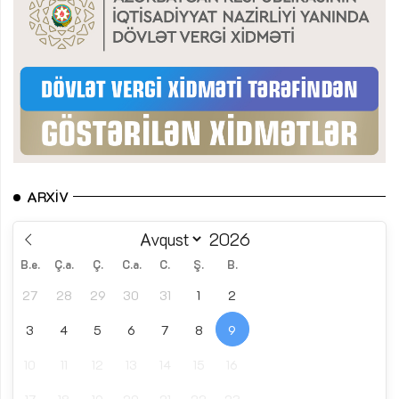
ARXIV
B.e.
Ç.a.
Ç.
C.a.
C.
Ş.
B.
27
28
29
30
31
1
2
3
4
5
6
7
8
9
10
11
12
13
14
15
16