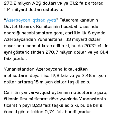
273,2 milyon ABŞ dolları və ya 31,2 faiz artaraq
1,14 milyard dolları üstələyib.
“
Azərbaycan iqtisadiyyatı
” Teleqram kanalının
Dövlət Gömrük Komitəsinin hesabatı əsasında
apardığı hesablamalara görə, cari ilin ilk 8 ayında
Azərbaycandan Yunanıstana 1,13 milyard dollar
dəyərində məhsul ixrac edilib ki, bu da 2022-ci ilin
eyni göstəricisindən 270,7 milyon dollar və ya 31,4
faiz çoxdur.
Yunanıstandan Azərbaycana idxal edilən
məhsulların dəyəri isə 19,8 faiz və ya 2,48 milyon
dollar artaraq 15 milyon dollar təşkil edib.
Cari ilin yanvar-avqust aylarının nəticələrinə görə,
ölkənin ümumi ticarət dövriyyəsində Yunanıstanla
ticarətin payı 3,23 faiz təşkil edib ki, bu da bir il
öncəki göstəricidən 0,74 faiz bəndi çoxdur.