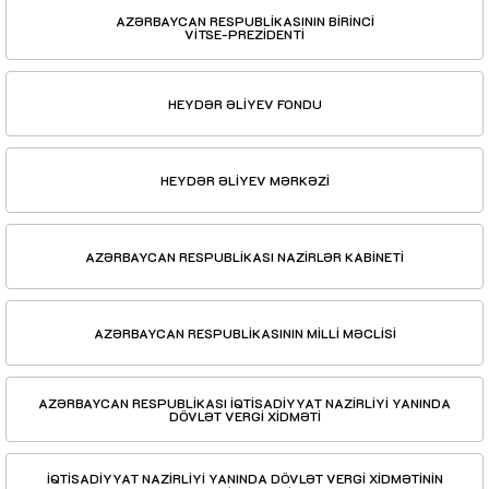
AZƏRBAYCAN RESPUBLİKASININ BİRİNCİ
VİTSE-PREZİDENTİ
HEYDƏR ƏLİYEV FONDU
HEYDƏR ƏLİYEV MƏRKƏZİ
AZƏRBAYCAN RESPUBLİKASI NAZİRLƏR KABİNETİ
AZƏRBAYCAN RESPUBLİKASININ MİLLİ MƏCLİSİ
AZƏRBAYCAN RESPUBLİKASI İQTİSADİYYAT NAZİRLİYİ YANINDA
DÖVLƏT VERGİ XİDMƏTİ
İQTİSADİYYAT NAZİRLİYİ YANINDA DÖVLƏT VERGİ XİDMƏTİNİN