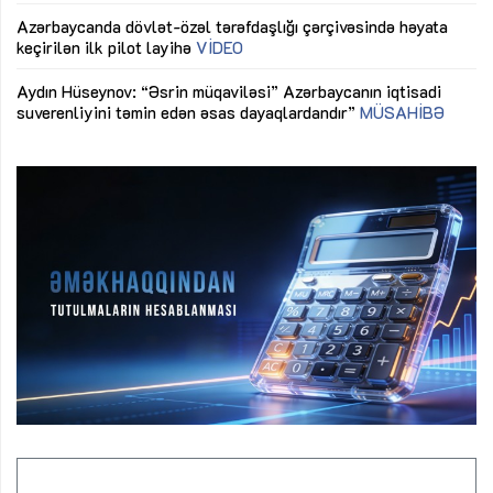
Azərbaycanda dövlət-özəl tərəfdaşlığı çərçivəsində həyata
Gü
keçirilən ilk pilot layihə
VİDEO
ix
Aydın Hüseynov: “Əsrin müqaviləsi” Azərbaycanın iqtisadi
suverenliyini təmin edən əsas dayaqlardandır”
MÜSAHİBƏ