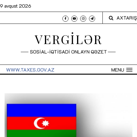
9 avqust 2026
AXTARIŞ
VERGİLƏR
SOSİAL-İQTİSADİ ONLAYN QƏZET
WWW.TAXES.GOV.AZ
MENU