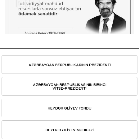
AZƏRBAYCAN RESPUBLİKASININ PREZİDENTİ
AZƏRBAYCAN RESPUBLİKASININ BİRİNCİ
VİTSE-PREZİDENTİ
HEYDƏR ƏLİYEV FONDU
HEYDƏR ƏLİYEV MƏRKƏZİ