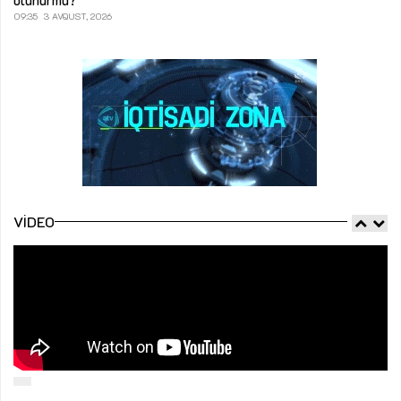
olunurmu?
09:35
3 AVQUST, 2026
VIDEO