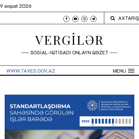
9 avqust 2026
AXTARIŞ
VERGİLƏR
SOSİAL-İQTİSADİ ONLAYN QƏZET
WWW.TAXES.GOV.AZ
MENU