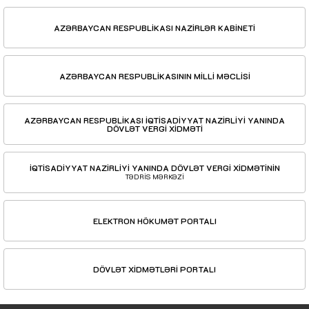
AZƏRBAYCAN RESPUBLİKASI NAZİRLƏR KABİNETİ
AZƏRBAYCAN RESPUBLİKASININ MİLLİ MƏCLİSİ
AZƏRBAYCAN RESPUBLİKASI İQTİSADİYYAT NAZİRLİYİ YANINDA
DÖVLƏT VERGİ XİDMƏTİ
İQTİSADİYYAT NAZİRLİYİ YANINDA DÖVLƏT VERGİ XİDMƏTİNİN
TƏDRİS MƏRKƏZİ
ELEKTRON HÖKUMƏT PORTALI
DÖVLƏT XİDMƏTLƏRİ PORTALI