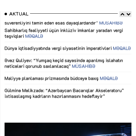
AKTUAL
Sahibkarlıq fəaliyyəti üçün inklüziv imkanlar yaradan vergi
“D
təşviqləri
MƏQALƏ
fə
lıq
Dünya iqtisadiyyatında vergi siyasətinin imperativləri
MƏQALƏ
Ni
mü
Əvəz Quliyev: “Yumşaq keçid sayəsində aparılmış islahatın
nəticələri qorunub saxlanılacaq”
MÜSAHİBƏ
Ay
ya
M
Maliyyə planlaması prizmasında büdcəyə baxış
MƏQALƏ
Az
Gülminə Məlikzadə: “Azərbaycan Bacarıqlar Akseleratoru”
ke
ixtisaslaşmış kadrların hazırlanmasını hədəfləyir”
Ay
su