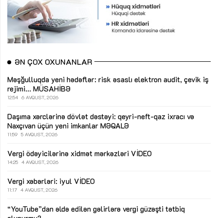
ƏN ÇOX OXUNANLAR
Məşğulluqda yeni hədəflər: risk əsaslı elektron audit, çevik iş
rejimi...
MÜSAHİBƏ
12:54
6 AVQUST, 2026
Daşıma xərclərinə dövlət dəstəyi: qeyri-neft-qaz ixracı və
Naxçıvan üçün yeni imkanlar
MƏQALƏ
11:59
5 AVQUST, 2026
Vergi ödəyicilərinə xidmət mərkəzləri
VİDEO
14:25
4 AVQUST, 2026
Vergi xəbərləri: iyul
VİDEO
11:17
4 AVQUST, 2026
“YouTube”dan əldə edilən gəlirlərə vergi güzəşti tətbiq