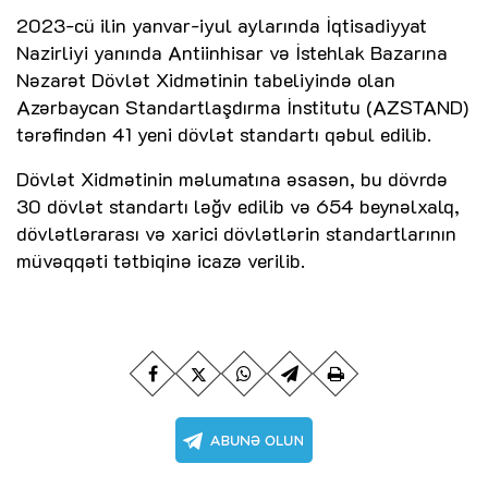
2023-cü ilin yanvar-iyul aylarında İqtisadiyyat
Nazirliyi yanında Antiinhisar və İstehlak Bazarına
Nəzarət Dövlət Xidmətinin tabeliyində olan
Azərbaycan Standartlaşdırma İnstitutu (AZSTAND)
tərəfindən 41 yeni dövlət standartı qəbul edilib.
Dövlət Xidmətinin məlumatına əsasən, bu dövrdə
30 dövlət standartı ləğv edilib və 654 beynəlxalq,
dövlətlərarası və xarici dövlətlərin standartlarının
müvəqqəti tətbiqinə icazə verilib.