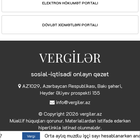
ELEKTRON HÖKUMƏT PORTALI
DÖVLƏT XİDMƏTLƏRİ PORTALI
VERGİLƏR
sosial-iqtisadi onlayn qəzet
AZ1029, Azərbaycan Respublikası, Bakı şəhəri,
Heydər Əliyev prospekti 155
info@vergiler.az
© Copyright 2026
vergiler.az
Müəllif hüquqları qorunur. Materiallardan istifadə edərkən
hiperlinklə istinad olunmalıdır.
Orta aylıq muzdlu işçi sayı hesablanarkən analıq məz
Vergi