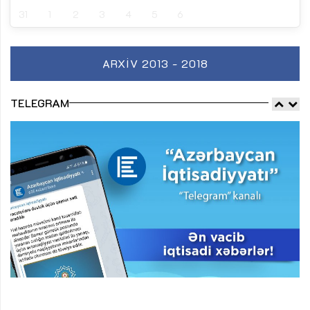
31
1
2
3
4
5
6
ARXIV 2013 - 2018
TELEGRAM