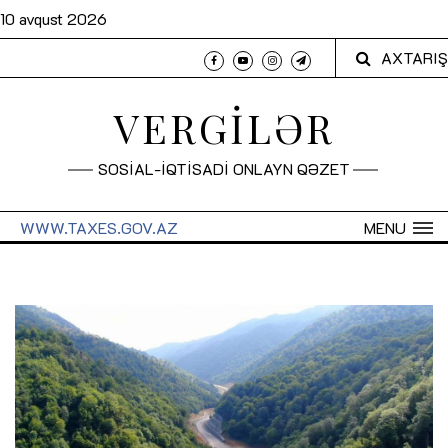
10 avqust 2026
AXTARIŞ
VERGİLƏR
SOSİAL-İQTİSADİ ONLAYN QƏZET
WWW.TAXES.GOV.AZ
MENU