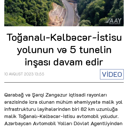
Toğanalı-Kəlbəcər-İstisu
yolunun və 5 tunelin
inşası davam edir
VİDEO
10 AVQUST 2023 13:55
Qarabağ və Şərqi Zəngəzur iqtisadi rayonları
ərazisində icra olunan mühüm əhəmiyyətə malik yol
infrastrukturu layihələrindən biri 82 km uzunluğa
malik Toğanalı-Kəlbəcər-İstisu avtomobil yoludur.
Azərbaycan Avtomobil Yolları Dövlət Agentliyindən