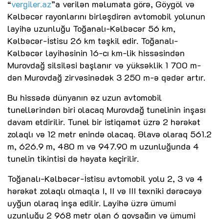
“
vergiler.az
”a verilən məlumata görə, Göygöl və
Kəlbəcər rayonlarını birləşdirən avtomobil yolunun
layihə uzunluğu Toğanalı-Kəlbəcər 56 km,
Kəlbəcər-İstisu 26 km təşkil edir. Toğanalı-
Kəlbəcər layihəsinin 16-cı km-lik hissəsindən
Murovdağ silsiləsi başlanır və yüksəklik 1 700 m-
dən Murovdağ zirvəsinədək 3 250 m-ə qədər artır.
Bu hissədə dünyanın əz uzun avtomobil
tunellərindən biri olacaq Murovdağ tunelinin inşası
davam etdirilir. Tunel bir istiqamət üzrə 2 hərəkət
zolaqlı və 12 metr enində olacaq. Əlavə olaraq 561.2
m, 626.9 m, 480 m və 947.90 m uzunluğunda 4
tunelin tikintisi də həyata keçirilir.
Toğanalı-Kəlbəcər-İstisu avtomobil yolu 2, 3 və 4
hərəkət zolaqlı olmaqla I, II və III texniki dərəcəyə
uyğun olaraq inşa edilir. Layihə üzrə ümumi
uzunluğu 2 968 metr olan 6 qovşağın və ümumi