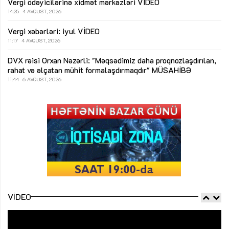
Vergi ödəyicilərinə xidmət mərkəzləri
VİDEO
14:25
4 AVQUST, 2026
Vergi xəbərləri: iyul
VİDEO
11:17
4 AVQUST, 2026
DVX rəisi Orxan Nəzərli: "Məqsədimiz daha proqnozlaşdırılan,
rahat və əlçatan mühit formalaşdırmaqdır"
MÜSAHİBƏ
11:44
6 AVQUST, 2026
VIDEO