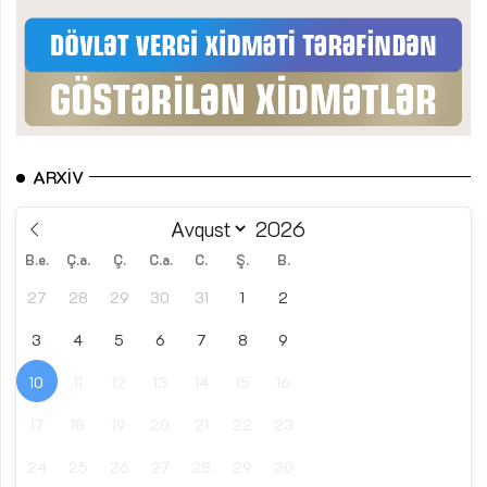
ARXIV
B.e.
Ç.a.
Ç.
C.a.
C.
Ş.
B.
27
28
29
30
31
1
2
3
4
5
6
7
8
9
10
11
12
13
14
15
16
17
18
19
20
21
22
23
24
25
26
27
28
29
30