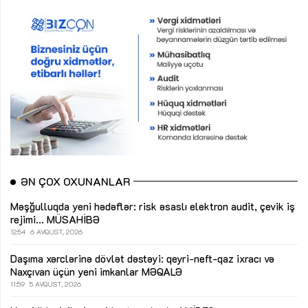
ƏN ÇOX OXUNANLAR
Məşğulluqda yeni hədəflər: risk əsaslı elektron audit, çevik iş
rejimi...
MÜSAHİBƏ
12:54
6 AVQUST, 2026
Daşıma xərclərinə dövlət dəstəyi: qeyri-neft-qaz ixracı və
Naxçıvan üçün yeni imkanlar
MƏQALƏ
11:59
5 AVQUST, 2026