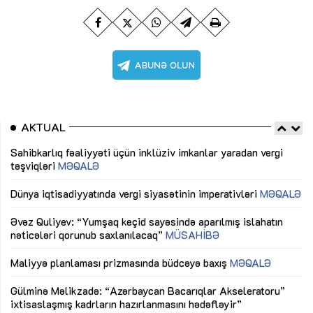
AKTUAL
Sahibkarlıq fəaliyyəti üçün inklüziv imkanlar yaradan vergi
“D
təşviqləri
MƏQALƏ
fə
lıq
Dünya iqtisadiyyatında vergi siyasətinin imperativləri
MƏQALƏ
Ni
mü
Əvəz Quliyev: “Yumşaq keçid sayəsində aparılmış islahatın
nəticələri qorunub saxlanılacaq”
MÜSAHİBƏ
Ay
ya
M
Maliyyə planlaması prizmasında büdcəyə baxış
MƏQALƏ
Az
Gülminə Məlikzadə: “Azərbaycan Bacarıqlar Akseleratoru”
ke
ixtisaslaşmış kadrların hazırlanmasını hədəfləyir”