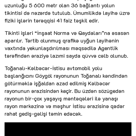
uzunluğu 5 600 metr olan 36 bağlantı yolun
tikintisi də nəzərdə tutulub. Ümumilikdə layihə üzrə
fiziki işlərin tərəqqisi 41 faiz təşkil edir.
Tikinti işləri “İnşaat Norma və Qaydaları”na əsasən
aparılır. Tərtib olunmuş qrafikə uyğun layihənin
vaxtında yekunlaşdırılması məqsədilə Agentlik
tərəfindən əraziyə lazımi sayda qüvvə cəlb olunub.
Toğanalı-Kəlbəcər-İstisu avtomobil yolu
başlanğıcını Göygöl rayonunun Toğanalı kəndindən
götürməklə işğaldan azad edilmiş Kəlbəcər
rayonunun ərazisindən keçir. Bu üzdən sözügedən
rayonun bir-çox yaşayış məntəqələri ilə yanaşı
rayon mərkəzinə və məşhur İstisu ərazisinə qədər
rahat gediş-gəlişi təmin edəcək.