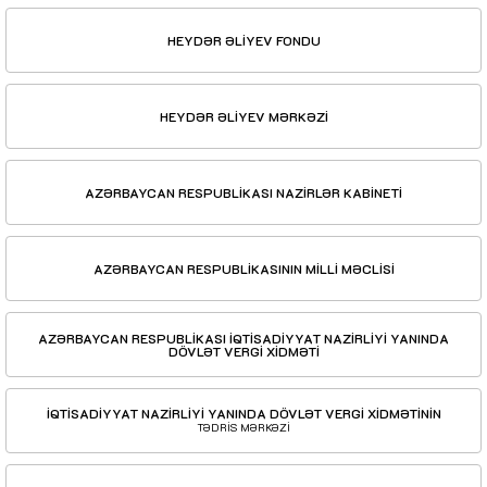
HEYDƏR ƏLİYEV FONDU
HEYDƏR ƏLİYEV MƏRKƏZİ
AZƏRBAYCAN RESPUBLİKASI NAZİRLƏR KABİNETİ
AZƏRBAYCAN RESPUBLİKASININ MİLLİ MƏCLİSİ
AZƏRBAYCAN RESPUBLİKASI İQTİSADİYYAT NAZİRLİYİ YANINDA
DÖVLƏT VERGİ XİDMƏTİ
İQTİSADİYYAT NAZİRLİYİ YANINDA DÖVLƏT VERGİ XİDMƏTİNİN
TƏDRİS MƏRKƏZİ