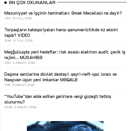
ƏN ÇOX OXUNANLAR
Məzuniyyət və işçinin təminatları: Əmək Məcəlləsi nə deyir?
11:54
31 İYUL, 2026
Torpaqların kateqoriyaları hansı qanunvericilikdə öz əksini
tapıb?
VİDEO
15:46
31 İYUL, 2026
Məşğulluqda yeni hədəflər: risk əsaslı elektron audit, çevik iş
rejimi...
MÜSAHİBƏ
12:54
6 AVQUST, 2026
Daşıma xərclərinə dövlət dəstəyi: qeyri-neft-qaz ixracı və
Naxçıvan üçün yeni imkanlar
MƏQALƏ
11:59
5 AVQUST, 2026
“YouTube”dan əldə edilən gəlirlərə vergi güzəşti tətbiq
olunurmu?
09:35
3 AVQUST, 2026