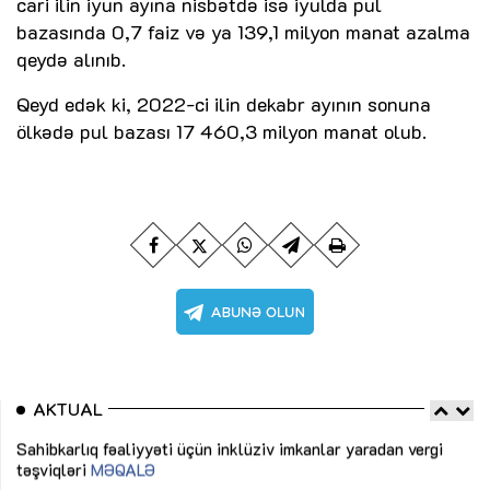
cari ilin iyun ayına nisbətdə isə iyulda pul
bazasında 0,7 faiz və ya 139,1 milyon manat azalma
qeydə alınıb.
Qeyd edək ki, 2022-ci ilin dekabr ayının sonuna
ölkədə pul bazası 17 460,3 milyon manat olub.
AKTUAL
Sahibkarlıq fəaliyyəti üçün inklüziv imkanlar yaradan vergi
“D
təşviqləri
MƏQALƏ
fə