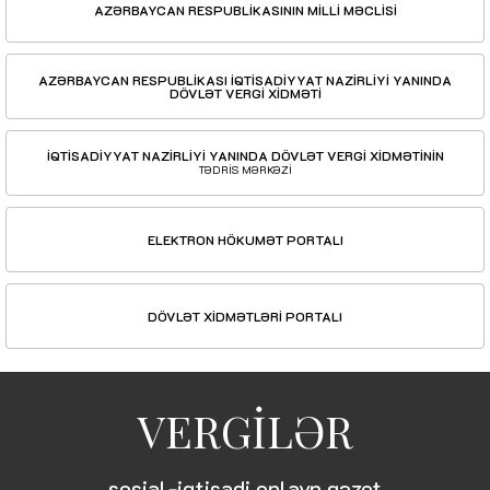
AZƏRBAYCAN RESPUBLİKASININ MİLLİ MƏCLİSİ
AZƏRBAYCAN RESPUBLİKASI İQTİSADİYYAT NAZİRLİYİ YANINDA
DÖVLƏT VERGİ XİDMƏTİ
İQTİSADİYYAT NAZİRLİYİ YANINDA DÖVLƏT VERGİ XİDMƏTİNİN
TƏDRİS MƏRKƏZİ
ELEKTRON HÖKUMƏT PORTALI
DÖVLƏT XİDMƏTLƏRİ PORTALI
VERGİLƏR
sosial-iqtisadi onlayn qəzet