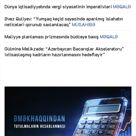
lıq
Dünya iqtisadiyyatında vergi siyasətinin imperativləri
MƏQALƏ
Ni
mü
Əvəz Quliyev: “Yumşaq keçid sayəsində aparılmış islahatın
nəticələri qorunub saxlanılacaq”
MÜSAHİBƏ
Ay
ya
M
Maliyyə planlaması prizmasında büdcəyə baxış
MƏQALƏ
Az
Gülminə Məlikzadə: “Azərbaycan Bacarıqlar Akseleratoru”
ke
ixtisaslaşmış kadrların hazırlanmasını hədəfləyir”
Ay
su