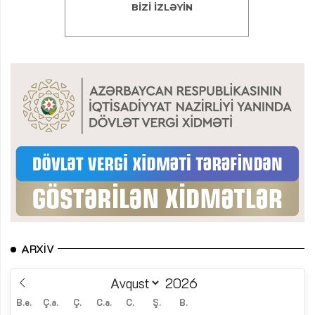
ARXIV
B.e.
Ç.a.
Ç.
C.a.
C.
Ş.
B.