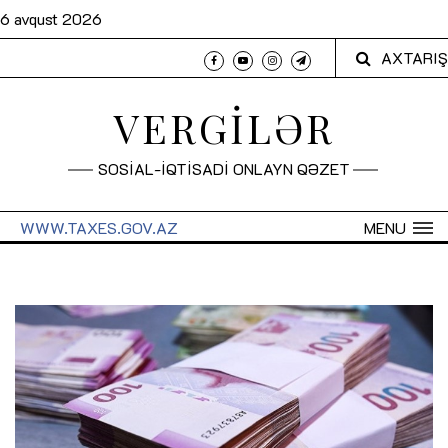
6 avqust 2026
AXTARIŞ
VERGİLƏR
SOSİAL-İQTİSADİ ONLAYN QƏZET
WWW.TAXES.GOV.AZ
MENU