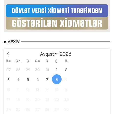
ARXIV
B.e.
Ç.a.
Ç.
C.a.
C.
Ş.
B.
27
28
29
30
31
1
2
3
4
5
6
7
8
9
10
11
12
13
14
15
16
17
18
19
20
21
22
23
24
25
26
27
28
29
30