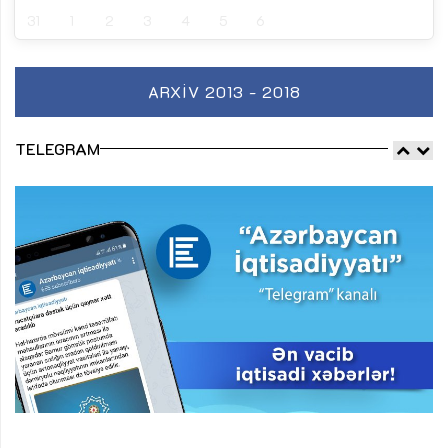
31
1
2
3
4
5
6
ARXIV 2013 - 2018
TELEGRAM