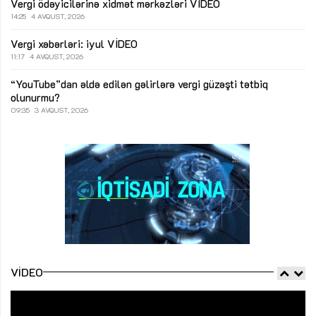
Vergi ödəyicilərinə xidmət mərkəzləri
VİDEO
14:25
4 AVQUST, 2026
Vergi xəbərləri: iyul
VİDEO
11:17
4 AVQUST, 2026
“YouTube”dan əldə edilən gəlirlərə vergi güzəşti tətbiq
olunurmu?
09:35
3 AVQUST, 2026
VIDEO