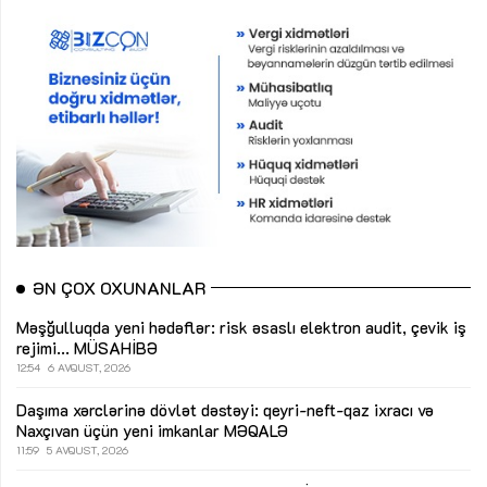
ƏN ÇOX OXUNANLAR
Məşğulluqda yeni hədəflər: risk əsaslı elektron audit, çevik iş
rejimi...
MÜSAHİBƏ
12:54
6 AVQUST, 2026
Daşıma xərclərinə dövlət dəstəyi: qeyri-neft-qaz ixracı və
Naxçıvan üçün yeni imkanlar
MƏQALƏ
11:59
5 AVQUST, 2026