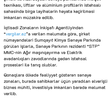
texnikası, liftlər və alüminium profillərin istehsalı
sahəsində birgə layihələrin həyata keçirilməsi
imkanları müzakirə edilib.
İqtisadi Zonaların İnkişafı Agentliyindən
“
vergiler.az
”a verilən məlumata görə, şirkət
nümayəndələri Sumqayıt Kimya Sənaye Parkında
görülən işlərlə, Sənaye Parkının rezidenti “STP”
MMC-nin Ağır maşınqayırma və Elektrik
avadanlıqları zavodlarında gedən istehsal
prosesləri ilə tanış olublar.
Qonaqlara ölkədə fəaliyyət göstərən sənaye
zonaları, burada sahibkarlar üçün yaradılan əlverişli
biznes mühiti, investisiya imkanları barədə məlumat
verilib.