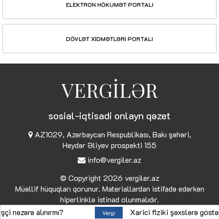
ELEKTRON HÖKUMƏT PORTALI
DÖVLƏT XİDMƏTLƏRİ PORTALI
VERGİLƏR
sosial-iqtisadi onlayn qəzet
AZ1029, Azərbaycan Respublikası, Bakı şəhəri,
Heydər Əliyev prospekti 155
info@vergiler.az
© Copyright 2026
vergiler.az
Müəllif hüquqları qorunur. Materiallardan istifadə edərkən
hiperlinklə istinad olunmalıdır.
ərə alınırmı?
Xarici fiziki şəxslərə göstərilən 
Vergi