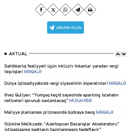
AKTUAL
Sahibkarlıq fəaliyyəti üçün inklüziv imkanlar yaradan vergi
“D
təşviqləri
MƏQALƏ
fə
lıq
Dünya iqtisadiyyatında vergi siyasətinin imperativləri
MƏQALƏ
Ni
mü
Əvəz Quliyev: “Yumşaq keçid sayəsində aparılmış islahatın
nəticələri qorunub saxlanılacaq”
MÜSAHİBƏ
Ay
ya
M
Maliyyə planlaması prizmasında büdcəyə baxış
MƏQALƏ
Az
Gülminə Məlikzadə: “Azərbaycan Bacarıqlar Akseleratoru”
ke
ixtisaslaşmış kadrların hazırlanmasını hədəfləyir”