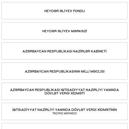
HEYDƏR ƏLİYEV FONDU
HEYDƏR ƏLİYEV MƏRKƏZİ
AZƏRBAYCAN RESPUBLİKASI NAZİRLƏR KABİNETİ
AZƏRBAYCAN RESPUBLİKASININ MİLLİ MƏCLİSİ
AZƏRBAYCAN RESPUBLİKASI İQTİSADİYYAT NAZİRLİYİ YANINDA
DÖVLƏT VERGİ XİDMƏTİ
İQTİSADİYYAT NAZİRLİYİ YANINDA DÖVLƏT VERGİ XİDMƏTİNİN
TƏDRİS MƏRKƏZİ