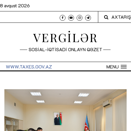
8 avqust 2026
AXTARIŞ
VERGİLƏR
SOSİAL-İQTİSADİ ONLAYN QƏZET
WWW.TAXES.GOV.AZ
MENU