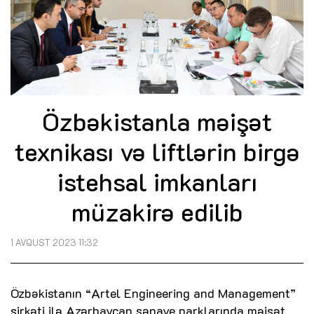
Özbəkistanla məişət
texnikası və liftlərin birgə
istehsal imkanları
müzakirə edilib
1 AVQUST 2023 11:32
Özbəkistanın “Artel Engineering and Management”
şirkəti ilə Azərbaycan sənaye parklarında məişət