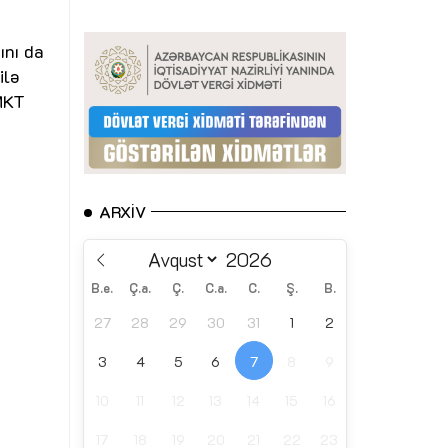
ını da
ilə
“MKT
ARXIV
B.e.
Ç.a.
Ç.
C.a.
C.
Ş.
B.
27
28
29
30
31
1
2
3
4
5
6
7
8
9
10
11
12
13
14
15
16
17
18
19
20
21
22
23