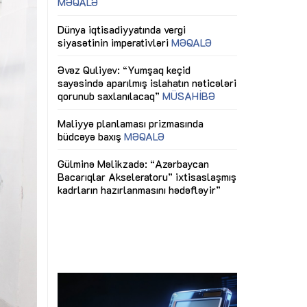
ericiliyinə
Dünya iqtisadiyyatında vergi
Nicat İmanov: "
ühitinin
siyasətinin imperativləri
MƏQALƏ
dəyişikliklər s
edir"
yaxşılaşdırılma
MÜSAHİBƏ
Əvəz Quliyev: “Yumşaq keçid
sayəsində aparılmış islahatın nəticələri
miz daha
qorunub saxlanılacaq”
MÜSAHİBƏ
Aytən Kərimov
, çevik və
inklüziv iş müh
dırmaqdır”
öyrənən komand
Maliyyə planlaması prizmasında
MÜSAHİBƏ
büdcəyə baxış
MƏQALƏ
tərəfdaşlığı
Azərbaycanda d
Gülminə Məlikzadə: “Azərbaycan
n ilk pilot
çərçivəsində hə
Bacarıqlar Akseleratoru” ixtisaslaşmış
layihə
VİDEO
kadrların hazırlanmasını hədəfləyir”
qaviləsi”
Aydın Hüseynov
renliyini
Azərbaycanın iq
andır”
təmin edən əsa
MÜSAHİBƏ