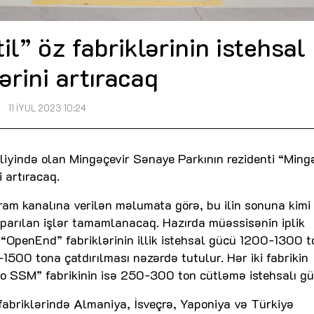
l” öz fabriklərinin istehsal
ərini artıracaq
11 İYUL 2023 10:24
beliyində olan Mingəçevir Sənaye Parkının rezidenti “Ming
i artıracaq.
am kanalına verilən məlumata görə, bu ilin sonuna kimi
 aparılan işlər tamamlanacaq. Hazırda müəssisənin iplik
 “OpenEnd” fabriklərinin illik istehsal gücü 1200-1300 t
0-1500 tona çatdırılması nəzərdə tutulur. Hər iki fabrikin
vio SSM” fabrikinin isə 250-300 ton cütləmə istehsalı gü
abriklərində Almaniya, İsveçrə, Yaponiya və Türkiyə