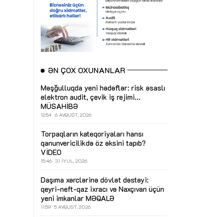
ƏN ÇOX OXUNANLAR
Məşğulluqda yeni hədəflər: risk əsaslı
elektron audit, çevik iş rejimi...
MÜSAHİBƏ
12:54
6 AVQUST, 2026
Torpaqların kateqoriyaları hansı
qanunvericilikdə öz əksini tapıb?
VİDEO
15:46
31 İYUL, 2026
Daşıma xərclərinə dövlət dəstəyi:
qeyri-neft-qaz ixracı və Naxçıvan üçün
yeni imkanlar
MƏQALƏ
11:59
5 AVQUST, 2026