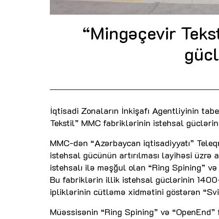
“Mingəçevir Teksti
gücl
İqtisadi Zonaların İnkişafı Agentliyinin ta
Tekstil” MMC fabriklərinin istehsal güclərin
MMC-dən “Azərbaycan iqtisadiyyatı” Teleqr
istehsal gücünün artırılması layihəsi üzrə
istehsalı ilə məşğul olan “Ring Spining” və
Bu fabriklərin illik istehsal güclərinin 140
ipliklərinin cütləmə xidmətini göstərən “S
Müəssisənin “Ring Spining” və “OpenEnd” f