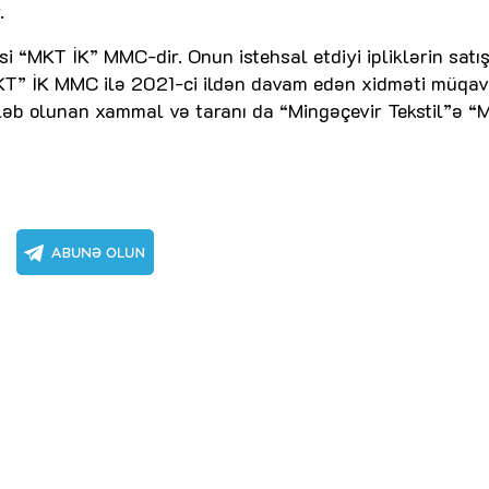
.
i “MKT İK” MMC-dir. Onun istehsal etdiyi ipliklərin satış
KT” İK MMC ilə 2021-ci ildən davam edən xidməti müqav
ələb olunan xammal və taranı da “Mingəçevir Tekstil”ə 