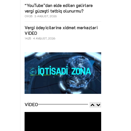
“YouTube”dan əldə edilən gəlirlərə
vergi güzəşti tətbiq olunurmu?
09:35
3 AVQUST, 2026
Vergi ödəyicilərinə xidmət mərkəzləri
VİDEO
14:25
4 AVQUST, 2026
VIDEO