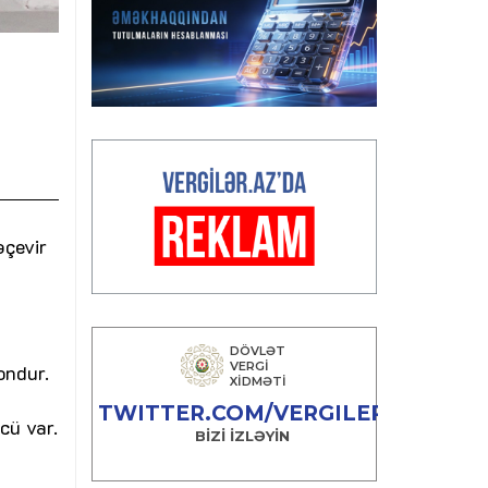
əçevir
ondur.
cü var.