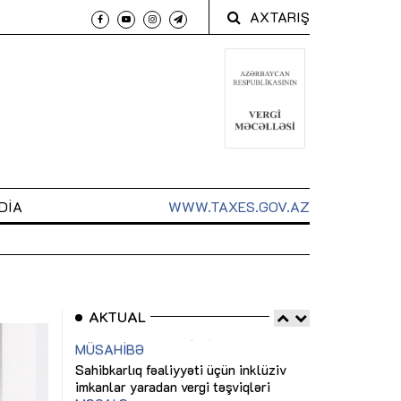
AXTARIŞ
DIA
WWW.TAXES.GOV.AZ
AKTUAL
 arxasında
Sahibkarlıq fəaliyyəti üçün inklüziv
“Düzgün kommun
t dayanır”
imkanlar yaradan vergi təşviqləri
real iş və siste
MƏQALƏ
MÜSAHİBƏ