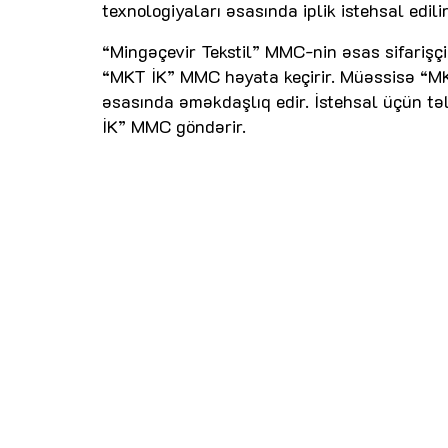
texnologiyaları əsasında iplik istehsal edilir
“Mingəçevir Tekstil” MMC-nin əsas sifarişçis
“MKT İK” MMC həyata keçirir. Müəssisə “M
əsasında əməkdaşlıq edir. İstehsal üçün t
İK” MMC göndərir.