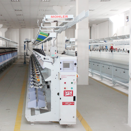
Dünya iqtisadiyyatında vergi
Nicat İmanov: "Vergi qanunv
siyasətinin imperativləri
MƏQALƏ
dəyişikliklər sahibkarlıq m
yaxşılaşdırılmasına xidmət 
MÜSAHİBƏ
Əvəz Quliyev: “Yumşaq keçid
sayəsində aparılmış islahatın nəticələri
qorunub saxlanılacaq”
MÜSAHİBƏ
Aytən Kərimova: “Məqsədi
inklüziv iş mühiti yaratmaq
öyrənən komanda formalaş
Maliyyə planlaması prizmasında
MÜSAHİBƏ
büdcəyə baxış
MƏQALƏ
Azərbaycanda dövlət-özəl 
Gülminə Məlikzadə: “Azərbaycan
çərçivəsində həyata keçirilə
Bacarıqlar Akseleratoru” ixtisaslaşmış
layihə
VİDEO
kadrların hazırlanmasını hədəfləyir”
Aydın Hüseynov: “Əsrin mü
Azərbaycanın iqtisadi suve
təmin edən əsas dayaqlard
MÜSAHİBƏ