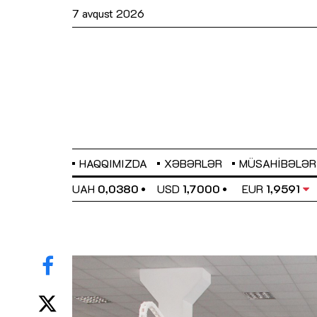
7 avqust 2026
HAQQIMIZDA
XƏBƏRLƏR
MÜSAHIBƏLƏR
EL
0,6489
UAH
0,0380
USD
1,7000
EUR
1,9591