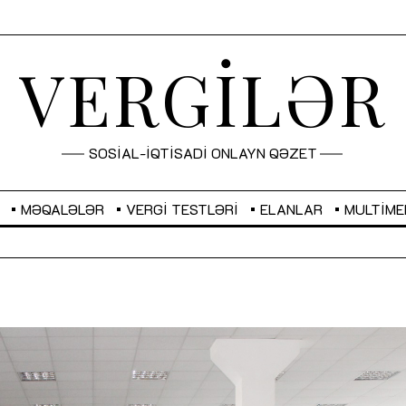
VERGİLƏR
SOSİAL-İQTİSADİ ONLAYN QƏZET
MƏQALƏLƏR
VERGI TESTLƏRI
ELANLAR
MULTIME
GBP
2,2873
RUB
2,0816
Sahibkarlıq fəaliyyəti üçün inklüziv
“Düzgün kommunikasiyanın
imkanlar yaradan vergi təşviqləri
real iş və sistemli fəaliyyə
MƏQALƏ
MÜSAHİBƏ