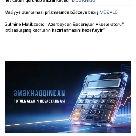
ya
M
Maliyyə planlaması prizmasında büdcəyə baxış
MƏQALƏ
Az
Gülminə Məlikzadə: “Azərbaycan Bacarıqlar Akseleratoru”
ke
ixtisaslaşmış kadrların hazırlanmasını hədəfləyir”
Ay
su