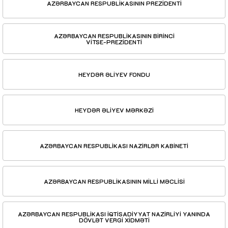
AZƏRBAYCAN RESPUBLİKASININ PREZİDENTİ
AZƏRBAYCAN RESPUBLİKASININ BİRİNCİ
VİTSE-PREZİDENTİ
HEYDƏR ƏLİYEV FONDU
HEYDƏR ƏLİYEV MƏRKƏZİ
AZƏRBAYCAN RESPUBLİKASI NAZİRLƏR KABİNETİ
AZƏRBAYCAN RESPUBLİKASININ MİLLİ MƏCLİSİ
AZƏRBAYCAN RESPUBLİKASI İQTİSADİYYAT NAZİRLİYİ YANINDA
DÖVLƏT VERGİ XİDMƏTİ