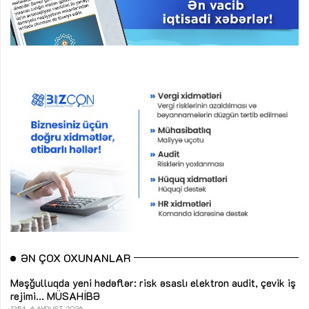
ƏN ÇOX OXUNANLAR
Məşğulluqda yeni hədəflər: risk əsaslı elektron audit, çevik iş
rejimi...
MÜSAHİBƏ
12:54
6 AVQUST, 2026