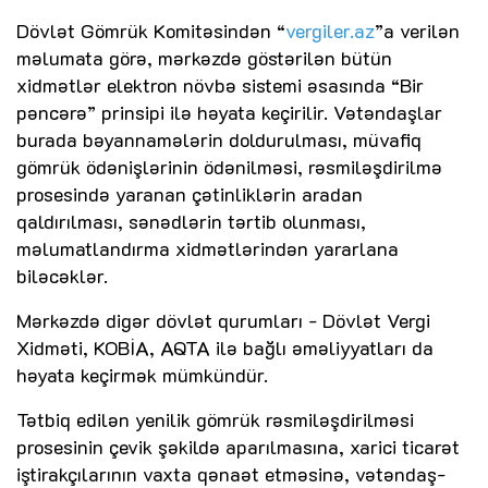
Dövlət Gömrük Komitəsindən “
vergiler.az
”a verilən
məlumata görə, mərkəzdə göstərilən bütün
xidmətlər elektron növbə sistemi əsasında “Bir
pəncərə” prinsipi ilə həyata keçirilir. Vətəndaşlar
burada bəyannamələrin doldurulması, müvafiq
gömrük ödənişlərinin ödənilməsi, rəsmiləşdirilmə
prosesində yaranan çətinliklərin aradan
qaldırılması, sənədlərin tərtib olunması,
məlumatlandırma xidmətlərindən yararlana
biləcəklər.
Mərkəzdə digər dövlət qurumları - Dövlət Vergi
Xidməti, KOBİA, AQTA ilə bağlı əməliyyatları da
həyata keçirmək mümkündür.
Tətbiq edilən yenilik gömrük rəsmiləşdirilməsi
prosesinin çevik şəkildə aparılmasına, xarici ticarət
iştirakçılarının vaxta qənaət etməsinə, vətəndaş-