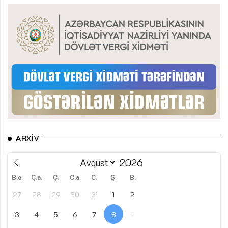
ARXIV
B.e.
Ç.a.
Ç.
C.a.
C.
Ş.
B.
27
28
29
30
31
1
2
3
4
5
6
7
8
9