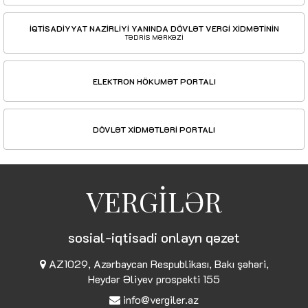
İQTİSADİYYAT NAZİRLİYİ YANINDA DÖVLƏT VERGİ XİDMƏTİNİN
TƏDRİS MƏRKƏZİ
ELEKTRON HÖKUMƏT PORTALI
DÖVLƏT XİDMƏTLƏRİ PORTALI
VERGİLƏR
sosial-iqtisadi onlayn qəzet
AZ1029, Azərbaycan Respublikası, Bakı şəhəri,
Heydər Əliyev prospekti 155
info@vergiler.az