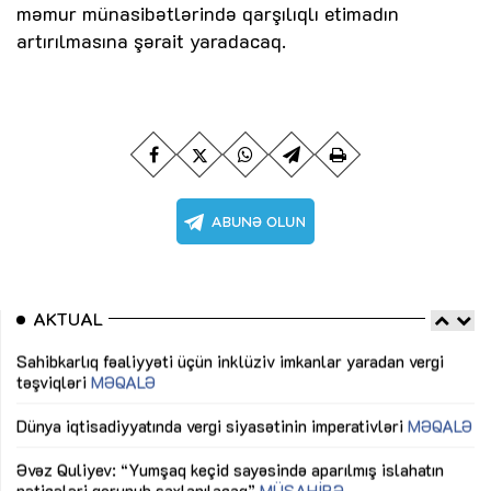
məmur münasibətlərində qarşılıqlı etimadın
artırılmasına şərait yaradacaq.
AKTUAL
Sahibkarlıq fəaliyyəti üçün inklüziv imkanlar yaradan vergi
“D
təşviqləri
MƏQALƏ
fə
lıq
Dünya iqtisadiyyatında vergi siyasətinin imperativləri
MƏQALƏ
Ni
mü
Əvəz Quliyev: “Yumşaq keçid sayəsində aparılmış islahatın
nəticələri qorunub saxlanılacaq”
MÜSAHİBƏ
Ay