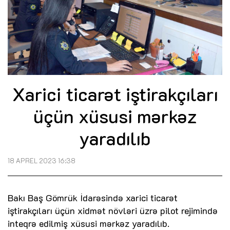
Xarici ticarət iştirakçıları
üçün xüsusi mərkəz
yaradılıb
18 APREL 2023 16:38
Bakı Baş Gömrük İdarəsində xarici ticarət
iştirakçıları üçün xidmət növləri üzrə pilot rejimində
inteqrə edilmiş xüsusi mərkəz yaradılıb.