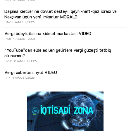
Daşıma xərclərinə dövlət dəstəyi: qeyri-neft-qaz ixracı və
Naxçıvan üçün yeni imkanlar
MƏQALƏ
11:59
5 AVQUST, 2026
Vergi ödəyicilərinə xidmət mərkəzləri
VİDEO
14:25
4 AVQUST, 2026
“YouTube”dan əldə edilən gəlirlərə vergi güzəşti tətbiq
olunurmu?
09:35
3 AVQUST, 2026
Vergi xəbərləri: iyul
VİDEO
11:17
4 AVQUST, 2026