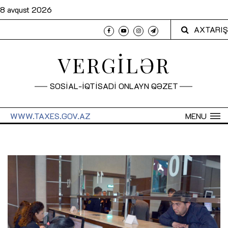
8 avqust 2026
AXTARIŞ
VERGİLƏR
SOSİAL-İQTİSADİ ONLAYN QƏZET
WWW.TAXES.GOV.AZ
MENU