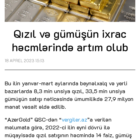
Qızıl və gümüşün ixrac
həcmlərində artım olub
18 APREL 2023 15:13
Bu ilin yanvar-mart aylarında beynəlxalq və yerli
bazarlarda 8,3 min unsiya qızıl, 33,5 min unsiya
gümüşün satışı nəticəsində ümumilikdə 27,9 milyon
manat vəsait əldə edilib.
“AzerGold” QSC-dən “
vergiler.az
”a verilən
məlumata görə, 2022-ci ilin eyni dövrü ilə
müqayisədə qızıl satışının həcmində 14 faiz, gümüş