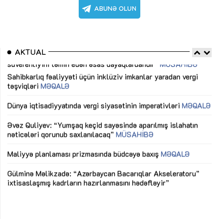
AKTUAL
Sahibkarlıq fəaliyyəti üçün inklüziv imkanlar yaradan vergi
“D
təşviqləri
MƏQALƏ
fə
lıq
Dünya iqtisadiyyatında vergi siyasətinin imperativləri
MƏQALƏ
Ni
mü
Əvəz Quliyev: “Yumşaq keçid sayəsində aparılmış islahatın
nəticələri qorunub saxlanılacaq”
MÜSAHİBƏ
Ay
ya
M
Maliyyə planlaması prizmasında büdcəyə baxış
MƏQALƏ
Az
Gülminə Məlikzadə: “Azərbaycan Bacarıqlar Akseleratoru”
ke
ixtisaslaşmış kadrların hazırlanmasını hədəfləyir”
Ay
su