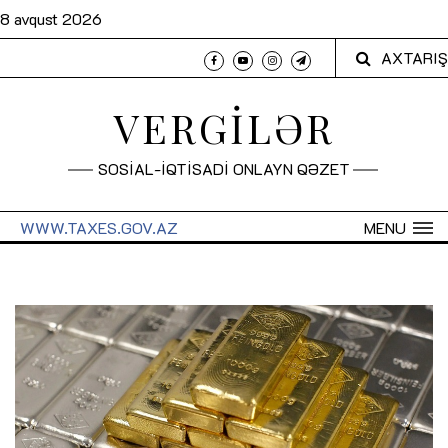
8 avqust 2026
AXTARIŞ
VERGİLƏR
SOSİAL-İQTİSADİ ONLAYN QƏZET
WWW.TAXES.GOV.AZ
MENU