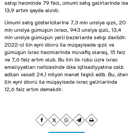
satışı həcmində 79 faiz, ümumi satış gəlirlərində isə
13,9 artım qeydə alınıb.
Ümumi satış göstəricilərinə 7,3 min unsiya qızıl, 20
min unsiya gümüşün ixracı, 943 unsiya qızıl, 13,4
min unsiya gümüşün yerli bazarlarda satışı daxildir.
2022-ci ilin eyni dövrü ilə müqayisədə qızıl və
gümüşün ixrac həcmlərində müvafiq olaraq, 15 faiz
və 7,6 faiz artım olub. Bu ilin ilk rübü üzrə ixrac
əməliyyatları nəticəsində ölkə iqtisadiyyatına cəlb
edilən vəsait 24,1 milyon manat təşkil edib. Bu, ötən
ilin eyni dövrü ilə müqayisədə ixrac gəlirlərində
12,6 faiz artım deməkdir.