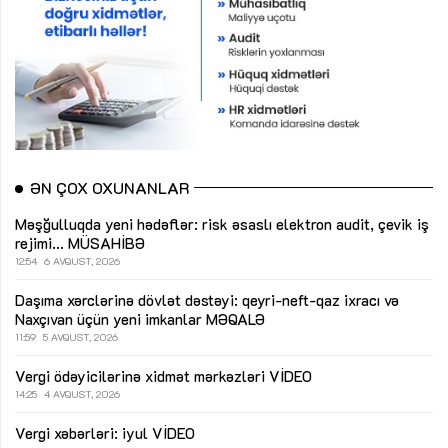
ƏN ÇOX OXUNANLAR
Məşğulluqda yeni hədəflər: risk əsaslı elektron audit, çevik iş
rejimi...
MÜSAHİBƏ
12:54
6 AVQUST, 2026
Daşıma xərclərinə dövlət dəstəyi: qeyri-neft-qaz ixracı və
Naxçıvan üçün yeni imkanlar
MƏQALƏ
11:59
5 AVQUST, 2026
Vergi ödəyicilərinə xidmət mərkəzləri
VİDEO
14:25
4 AVQUST, 2026
Vergi xəbərləri: iyul
VİDEO