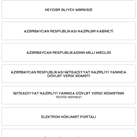
HEYDƏR ƏLİYEV MƏRKƏZİ
AZƏRBAYCAN RESPUBLİKASI NAZİRLƏR KABİNETİ
AZƏRBAYCAN RESPUBLİKASININ MİLLİ MƏCLİSİ
AZƏRBAYCAN RESPUBLİKASI İQTİSADİYYAT NAZİRLİYİ YANINDA
DÖVLƏT VERGİ XİDMƏTİ
İQTİSADİYYAT NAZİRLİYİ YANINDA DÖVLƏT VERGİ XİDMƏTİNİN
TƏDRİS MƏRKƏZİ
ELEKTRON HÖKUMƏT PORTALI