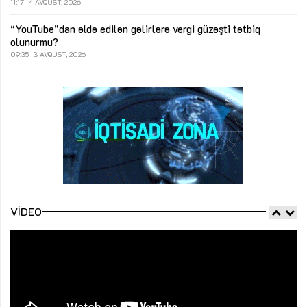
11:17
4 AVQUST, 2026
“YouTube”dan əldə edilən gəlirlərə vergi güzəşti tətbiq
olunurmu?
09:35
3 AVQUST, 2026
VIDEO