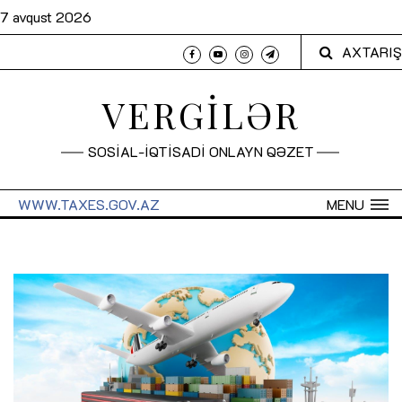
7 avqust 2026
AXTARIŞ
VERGİLƏR
SOSİAL-İQTİSADİ ONLAYN QƏZET
WWW.TAXES.GOV.AZ
MENU