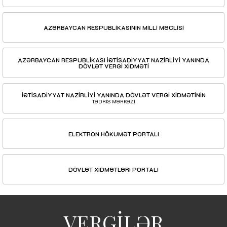
AZƏRBAYCAN RESPUBLİKASININ MİLLİ MƏCLİSİ
AZƏRBAYCAN RESPUBLİKASI İQTİSADİYYAT NAZİRLİYİ YANINDA
DÖVLƏT VERGİ XİDMƏTİ
İQTİSADİYYAT NAZİRLİYİ YANINDA DÖVLƏT VERGİ XİDMƏTİNİN
TƏDRİS MƏRKƏZİ
ELEKTRON HÖKUMƏT PORTALI
DÖVLƏT XİDMƏTLƏRİ PORTALI
VERGİLƏR