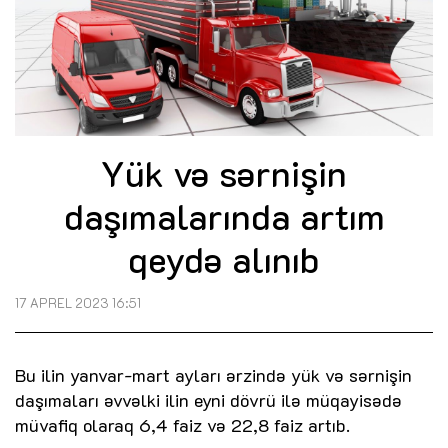
Yük və sərnişin
daşımalarında artım
qeydə alınıb
17 APREL 2023 16:51
Bu ilin yanvar-mart ayları ərzində yük və sərnişin
daşımaları əvvəlki ilin eyni dövrü ilə müqayisədə
müvafiq olaraq 6,4 faiz və 22,8 faiz artıb.