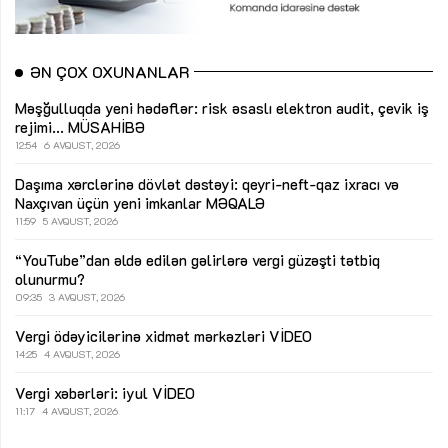
ƏN ÇOX OXUNANLAR
Məşğulluqda yeni hədəflər: risk əsaslı elektron audit, çevik iş
rejimi...
MÜSAHİBƏ
12:54
6 AVQUST, 2026
Daşıma xərclərinə dövlət dəstəyi: qeyri-neft-qaz ixracı və
Naxçıvan üçün yeni imkanlar
MƏQALƏ
11:59
5 AVQUST, 2026
“YouTube”dan əldə edilən gəlirlərə vergi güzəşti tətbiq
olunurmu?
09:35
3 AVQUST, 2026
Vergi ödəyicilərinə xidmət mərkəzləri
VİDEO
14:25
4 AVQUST, 2026
Vergi xəbərləri: iyul
VİDEO
11:17
4 AVQUST, 2026