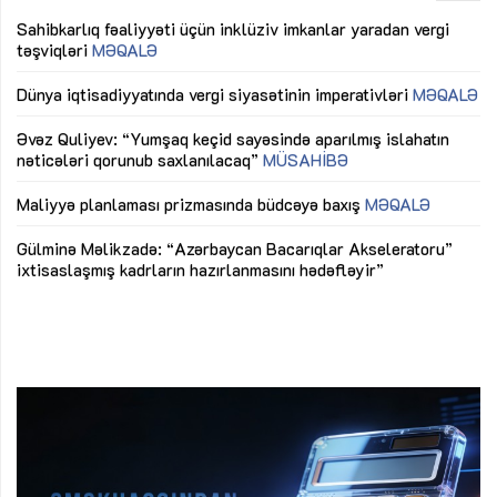
Sahibkarlıq fəaliyyəti üçün inklüziv imkanlar yaradan vergi
“D
təşviqləri
MƏQALƏ
fə
lıq
Dünya iqtisadiyyatında vergi siyasətinin imperativləri
MƏQALƏ
Ni
mü
Əvəz Quliyev: “Yumşaq keçid sayəsində aparılmış islahatın
nəticələri qorunub saxlanılacaq”
MÜSAHİBƏ
Ay
ya
M
Maliyyə planlaması prizmasında büdcəyə baxış
MƏQALƏ
Az
Gülminə Məlikzadə: “Azərbaycan Bacarıqlar Akseleratoru”
ke
ixtisaslaşmış kadrların hazırlanmasını hədəfləyir”
Ay
su