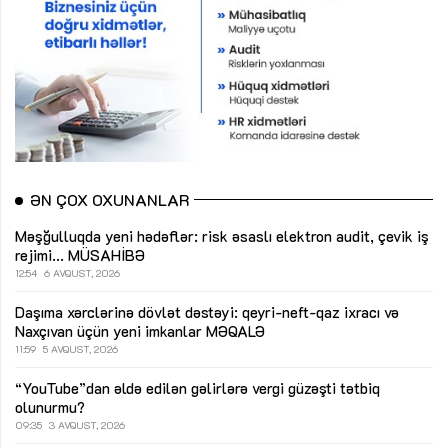
ƏN ÇOX OXUNANLAR
Məşğulluqda yeni hədəflər: risk əsaslı elektron audit, çevik iş
rejimi...
MÜSAHİBƏ
12:54
6 AVQUST, 2026
Daşıma xərclərinə dövlət dəstəyi: qeyri-neft-qaz ixracı və
Naxçıvan üçün yeni imkanlar
MƏQALƏ
11:59
5 AVQUST, 2026
“YouTube”dan əldə edilən gəlirlərə vergi güzəşti tətbiq
olunurmu?
09:35
3 AVQUST, 2026