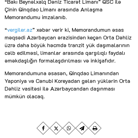
“Bakı Beynəlxalq Dəniz Ticarət Limanı” QSC ilə
Çinin Qinqdao Limanı arasında Anlaşma
Memorandumu imzalanıb.
“
vergiler.az
” xəbər verir ki, Memorandumun əsas
məqsədi Azərbaycan ərazisindən keçən Orta Dəhliz
üzrə daha böyük həcmdə tranzit yük daşımalarının
cəlb edilməsi, limanlar arasında qarşılıqlı faydalı
əməkdaşlığın formalaşdırılması və inkişafıdır.
Memorandumuna əsasən, Qinqdao Limanından
Yaponiya və Cənubi Koreyadan gələn yüklərin Orta
Dəhliz vasitəsi ilə Azərbaycandan daşınması
mümkün olacaq.