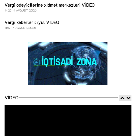
Vergi ödəyicilərinə xidmət mərkəzləri
VİDEO
14:25
4 AVQUST, 2026
Vergi xəbərləri: iyul
VİDEO
11:17
4 AVQUST, 2026
VIDEO