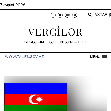
7 avqust 2026
AXTARIŞ
VERGİLƏR
SOSİAL-İQTİSADİ ONLAYN QƏZET
WWW.TAXES.GOV.AZ
MENU