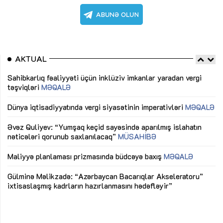
AKTUAL
Sahibkarlıq fəaliyyəti üçün inklüziv imkanlar yaradan vergi
“D
təşviqləri
MƏQALƏ
fə
lıq
Dünya iqtisadiyyatında vergi siyasətinin imperativləri
MƏQALƏ
Ni
mü
Əvəz Quliyev: “Yumşaq keçid sayəsində aparılmış islahatın
nəticələri qorunub saxlanılacaq”
MÜSAHİBƏ
Ay
ya
M
Maliyyə planlaması prizmasında büdcəyə baxış
MƏQALƏ
Az
Gülminə Məlikzadə: “Azərbaycan Bacarıqlar Akseleratoru”
ke
ixtisaslaşmış kadrların hazırlanmasını hədəfləyir”
Ay
su