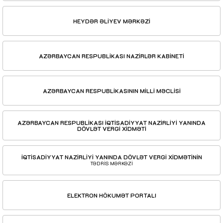
HEYDƏR ƏLİYEV MƏRKƏZİ
AZƏRBAYCAN RESPUBLİKASI NAZİRLƏR KABİNETİ
AZƏRBAYCAN RESPUBLİKASININ MİLLİ MƏCLİSİ
AZƏRBAYCAN RESPUBLİKASI İQTİSADİYYAT NAZİRLİYİ YANINDA
DÖVLƏT VERGİ XİDMƏTİ
İQTİSADİYYAT NAZİRLİYİ YANINDA DÖVLƏT VERGİ XİDMƏTİNİN
TƏDRİS MƏRKƏZİ
ELEKTRON HÖKUMƏT PORTALI