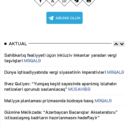
AKTUAL
Sahibkarlıq fəaliyyəti üçün inklüziv imkanlar yaradan vergi
“D
təşviqləri
MƏQALƏ
fə
lıq
Dünya iqtisadiyyatında vergi siyasətinin imperativləri
MƏQALƏ
Ni
mü
Əvəz Quliyev: “Yumşaq keçid sayəsində aparılmış islahatın
nəticələri qorunub saxlanılacaq”
MÜSAHİBƏ
Ay
ya
M
Maliyyə planlaması prizmasında büdcəyə baxış
MƏQALƏ
Az
Gülminə Məlikzadə: “Azərbaycan Bacarıqlar Akseleratoru”
ke
ixtisaslaşmış kadrların hazırlanmasını hədəfləyir”
Ay