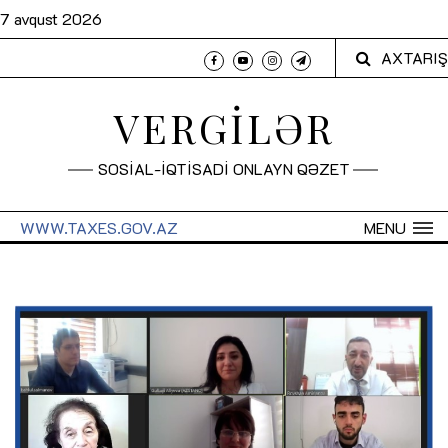
7 avqust 2026
AXTARIŞ
VERGİLƏR
SOSİAL-İQTİSADİ ONLAYN QƏZET
WWW.TAXES.GOV.AZ
MENU