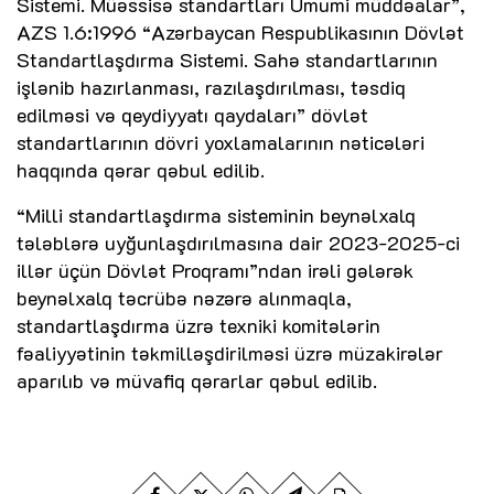
Sistemi. Müəssisə standartları Ümumi müddəalar”,
AZS 1.6:1996 “Azərbaycan Respublikasının Dövlət
Standartlaşdırma Sistemi. Sahə standartlarının
işlənib hazırlanması, razılaşdırılması, təsdiq
edilməsi və qeydiyyatı qaydaları” dövlət
standartlarının dövri yoxlamalarının nəticələri
haqqında qərar qəbul edilib.
“Milli standartlaşdırma sisteminin beynəlxalq
tələblərə uyğunlaşdırılmasına dair 2023-2025-ci
illər üçün Dövlət Proqramı”ndan irəli gələrək
beynəlxalq təcrübə nəzərə alınmaqla,
standartlaşdırma üzrə texniki komitələrin
fəaliyyətinin təkmilləşdirilməsi üzrə müzakirələr
aparılıb və müvafiq qərarlar qəbul edilib.