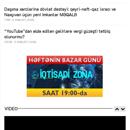
Daşıma xərclərinə dövlət dəstəyi: qeyri-neft-qaz ixracı və
Naxçıvan üçün yeni imkanlar
MƏQALƏ
11:59
5 AVQUST, 2026
“YouTube”dan əldə edilən gəlirlərə vergi güzəşti tətbiq
olunurmu?
09:35
3 AVQUST, 2026
VIDEO