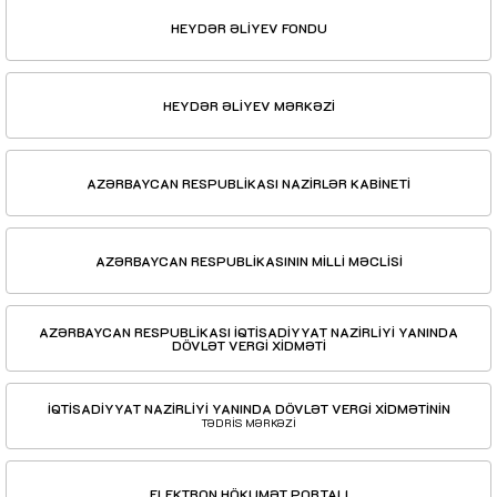
HEYDƏR ƏLİYEV FONDU
HEYDƏR ƏLİYEV MƏRKƏZİ
AZƏRBAYCAN RESPUBLİKASI NAZİRLƏR KABİNETİ
AZƏRBAYCAN RESPUBLİKASININ MİLLİ MƏCLİSİ
AZƏRBAYCAN RESPUBLİKASI İQTİSADİYYAT NAZİRLİYİ YANINDA
DÖVLƏT VERGİ XİDMƏTİ
İQTİSADİYYAT NAZİRLİYİ YANINDA DÖVLƏT VERGİ XİDMƏTİNİN
TƏDRİS MƏRKƏZİ
ELEKTRON HÖKUMƏT PORTALI