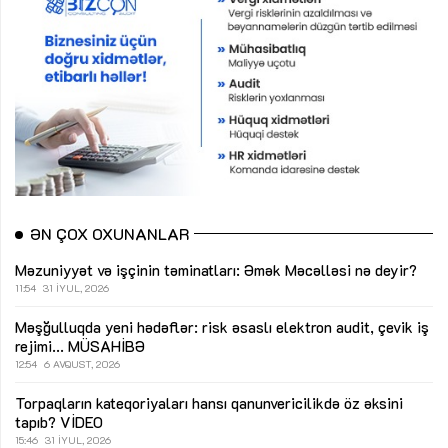
ƏN ÇOX OXUNANLAR
Məzuniyyət və işçinin təminatları: Əmək Məcəlləsi nə deyir?
11:54
31 İYUL, 2026
Məşğulluqda yeni hədəflər: risk əsaslı elektron audit, çevik iş
rejimi...
MÜSAHİBƏ
12:54
6 AVQUST, 2026
Torpaqların kateqoriyaları hansı qanunvericilikdə öz əksini
tapıb?
VİDEO
15:46
31 İYUL, 2026