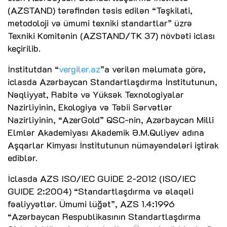
(AZSTAND) tərəfindən təsis edilən “Təşkilati,
metodoloji və ümumi texniki standartlar” üzrə
Texniki Komitənin (AZSTAND/TK 37) növbəti iclası
keçirilib.
İnstitutdan “
vergiler.az
”a verilən məlumata görə,
iclasda Azərbaycan Standartlaşdırma İnstitutunun,
Nəqliyyat, Rabitə və Yüksək Texnologiyalar
Nazirliyinin, Ekologiya və Təbii Sərvətlər
Nazirliyinin, “AzerGold” QSC-nin, Azərbaycan Milli
Elmlər Akademiyası Akademik Ə.M.Quliyev adına
Aşqarlar Kimyası İnstitutunun nümayəndələri iştirak
ediblər.
İclasda AZS ISO/IEC GUİDE 2-2012 (ISO/IEC
GUIDE 2:2004) “Standartlaşdırma və əlaqəli
fəaliyyətlər. Ümumi lüğət”, AZS 1.4:1996
“Azərbaycan Respublikasının Standartlaşdırma