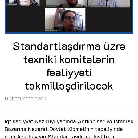
Standartlaşdırma üzrə
texniki komitələrin
fəaliyyəti
təkmilləşdiriləcək
14 APREL 2023 09:39
İqtisadiyyat Nazirliyi yanında Antiinhisar və İstehlak
Bazarına Nəzarət Dövlət Xidmətinin tabeliyində
olan Azərbaycan Standartlaşdırma İnstitutu