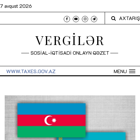
7 avqust 2026
AXTARIŞ
VERGİLƏR
SOSİAL-İQTİSADİ ONLAYN QƏZET
WWW.TAXES.GOV.AZ
MENU