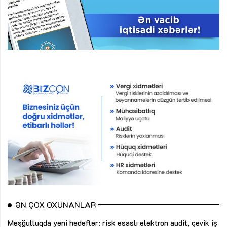
ƏN ÇOX OXUNANLAR
Məşğulluqda yeni hədəflər: risk əsaslı elektron audit, çevik iş