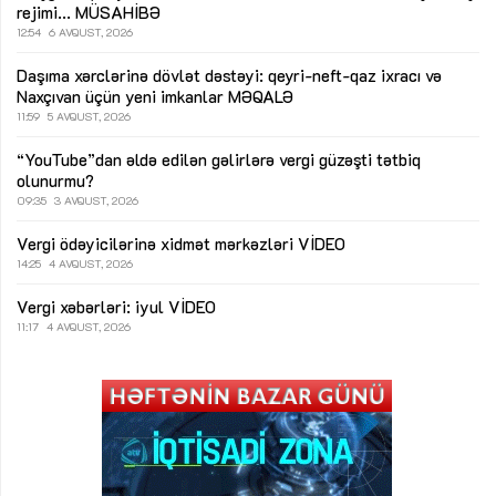
rejimi...
MÜSAHİBƏ
12:54
6 AVQUST, 2026
Daşıma xərclərinə dövlət dəstəyi: qeyri-neft-qaz ixracı və
Naxçıvan üçün yeni imkanlar
MƏQALƏ
11:59
5 AVQUST, 2026
“YouTube”dan əldə edilən gəlirlərə vergi güzəşti tətbiq
olunurmu?
09:35
3 AVQUST, 2026
Vergi ödəyicilərinə xidmət mərkəzləri
VİDEO
14:25
4 AVQUST, 2026
Vergi xəbərləri: iyul
VİDEO
11:17
4 AVQUST, 2026