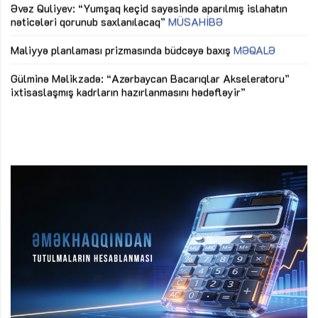
Əvəz Quliyev: “Yumşaq keçid sayəsində aparılmış islahatın
nəticələri qorunub saxlanılacaq”
MÜSAHİBƏ
Ay
ya
M
Maliyyə planlaması prizmasında büdcəyə baxış
MƏQALƏ
Az
Gülminə Məlikzadə: “Azərbaycan Bacarıqlar Akseleratoru”
ke
ixtisaslaşmış kadrların hazırlanmasını hədəfləyir”
Ay
su