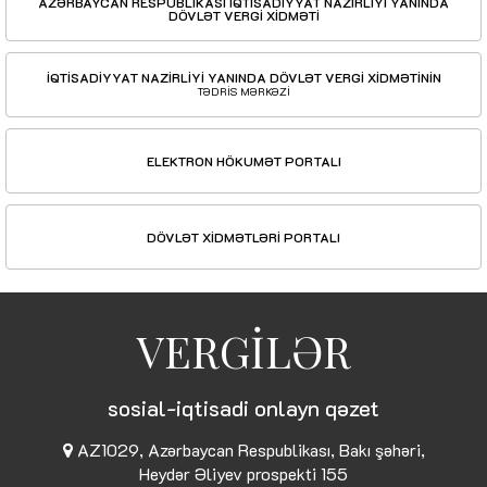
AZƏRBAYCAN RESPUBLİKASI İQTİSADİYYAT NAZİRLİYİ YANINDA
DÖVLƏT VERGİ XİDMƏTİ
İQTİSADİYYAT NAZİRLİYİ YANINDA DÖVLƏT VERGİ XİDMƏTİNİN
TƏDRİS MƏRKƏZİ
ELEKTRON HÖKUMƏT PORTALI
DÖVLƏT XİDMƏTLƏRİ PORTALI
VERGİLƏR
sosial-iqtisadi onlayn qəzet
AZ1029, Azərbaycan Respublikası, Bakı şəhəri,
Heydər Əliyev prospekti 155