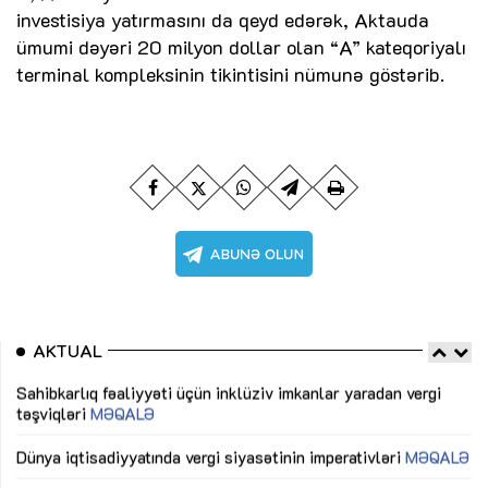
investisiya yatırmasını da qeyd edərək, Aktauda
ümumi dəyəri 20 milyon dollar olan “A” kateqoriyalı
terminal kompleksinin tikintisini nümunə göstərib.
AKTUAL
Sahibkarlıq fəaliyyəti üçün inklüziv imkanlar yaradan vergi
“D
təşviqləri
MƏQALƏ
fə
lıq
Dünya iqtisadiyyatında vergi siyasətinin imperativləri
MƏQALƏ
Ni
mü