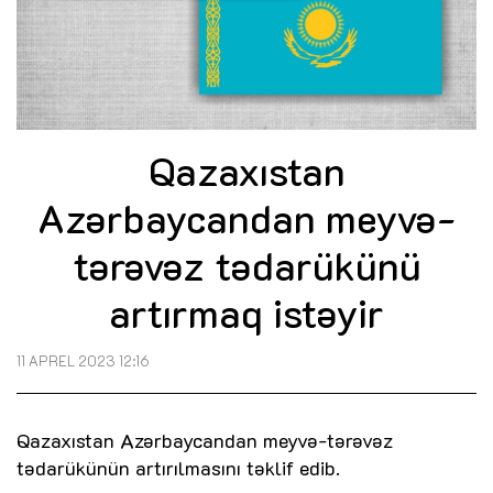
Qazaxıstan
Azərbaycandan meyvə-
tərəvəz tədarükünü
artırmaq istəyir
11 APREL 2023 12:16
Qazaxıstan Azərbaycandan meyvə-tərəvəz
tədarükünün artırılmasını təklif edib.