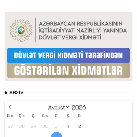
ARXIV
B.e.
Ç.a.
Ç.
C.a.
C.
Ş.
B.
27
28
29
30
31
1
2