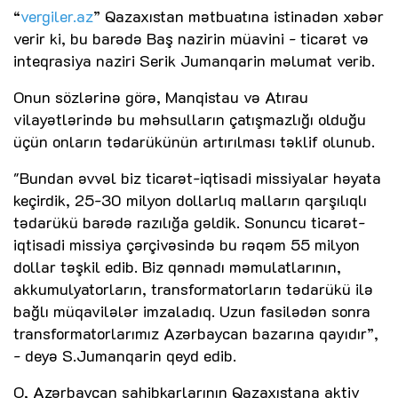
“
vergiler.az
” Qazaxıstan mətbuatına istinadən xəbər
verir ki, bu barədə Baş nazirin müavini - ticarət və
inteqrasiya naziri Serik Jumanqarin məlumat verib.
Onun sözlərinə görə, Manqistau və Atırau
vilayətlərində bu məhsulların çatışmazlığı olduğu
üçün onların tədarükünün artırılması təklif olunub.
"Bundan əvvəl biz ticarət-iqtisadi missiyalar həyata
keçirdik, 25-30 milyon dollarlıq malların qarşılıqlı
tədarükü barədə razılığa gəldik. Sonuncu ticarət-
iqtisadi missiya çərçivəsində bu rəqəm 55 milyon
dollar təşkil edib. Biz qənnadı məmulatlarının,
akkumulyatorların, transformatorların tədarükü ilə
bağlı müqavilələr imzaladıq. Uzun fasilədən sonra
transformatorlarımız Azərbaycan bazarına qayıdır”,
- deyə S.Jumanqarin qeyd edib.
O, Azərbaycan sahibkarlarının Qazaxıstana aktiv