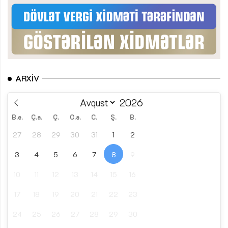
ARXIV
B.e.
Ç.a.
Ç.
C.a.
C.
Ş.
B.
27
28
29
30
31
1
2
3
4
5
6
7
8
9
10
11
12
13
14
15
16
17
18
19
20
21
22
23
24
25
26
27
28
29
30