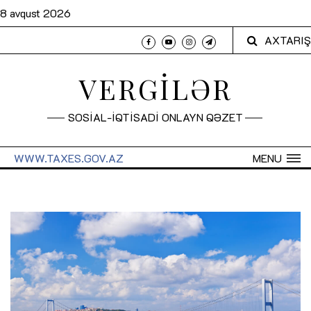
8 avqust 2026
AXTARIŞ
VERGİLƏR
SOSİAL-İQTİSADİ ONLAYN QƏZET
WWW.TAXES.GOV.AZ
MENU