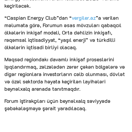
keçiriləcək.
“Caspian Energy Club”dan “
vergiler.az
”a verilən
məlumata görə, Forumun əsas mövzuları qabaqcıl
ölkələrin inkişaf modeli, Orta dəhlizin inkişafı,
rəqəmsal iqtisadiyyat, “yaşıl enerji” və türkdilli
ölkələrin iqtisadi birliyi olacaq.
Məqsəd regiondakı davamlı inkişaf proseslərini
işıqlandırmaq, zəlzələdən zərər çəkən bölgələrə və
digər regionlara investorların cəlb olunması, dövlət
və özəl sektorda həyata keçirilən layihələri
beynəlxalq arenada tanıtmaqdır.
Forum iştirakçıları üçün beynəlxalq səviyyədə
şəbəkələşməyə şərait yaradılacaq.