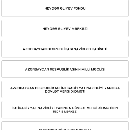
HEYDƏR ƏLİYEV FONDU
HEYDƏR ƏLİYEV MƏRKƏZİ
AZƏRBAYCAN RESPUBLİKASI NAZİRLƏR KABİNETİ
AZƏRBAYCAN RESPUBLİKASININ MİLLİ MƏCLİSİ
AZƏRBAYCAN RESPUBLİKASI İQTİSADİYYAT NAZİRLİYİ YANINDA
DÖVLƏT VERGİ XİDMƏTİ
İQTİSADİYYAT NAZİRLİYİ YANINDA DÖVLƏT VERGİ XİDMƏTİNİN
TƏDRİS MƏRKƏZİ
ELEKTRON HÖKUMƏT PORTALI