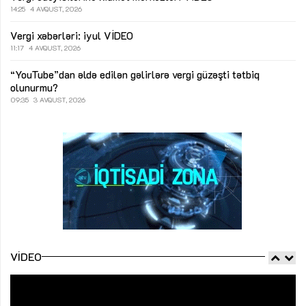
14:25
4 AVQUST, 2026
Vergi xəbərləri: iyul
VİDEO
11:17
4 AVQUST, 2026
“YouTube”dan əldə edilən gəlirlərə vergi güzəşti tətbiq
olunurmu?
09:35
3 AVQUST, 2026
VIDEO