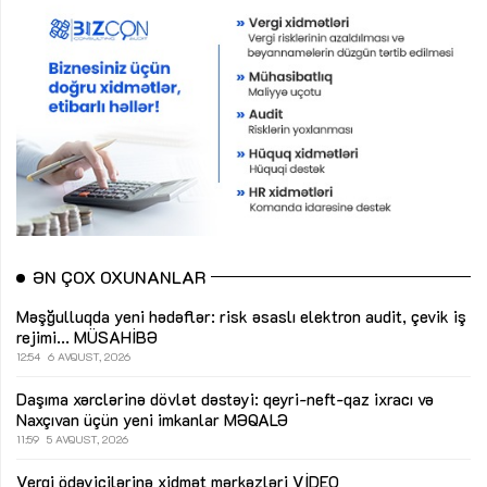
ƏN ÇOX OXUNANLAR
Məşğulluqda yeni hədəflər: risk əsaslı elektron audit, çevik iş
rejimi...
MÜSAHİBƏ
12:54
6 AVQUST, 2026
Daşıma xərclərinə dövlət dəstəyi: qeyri-neft-qaz ixracı və
Naxçıvan üçün yeni imkanlar
MƏQALƏ
11:59
5 AVQUST, 2026
Vergi ödəyicilərinə xidmət mərkəzləri
VİDEO