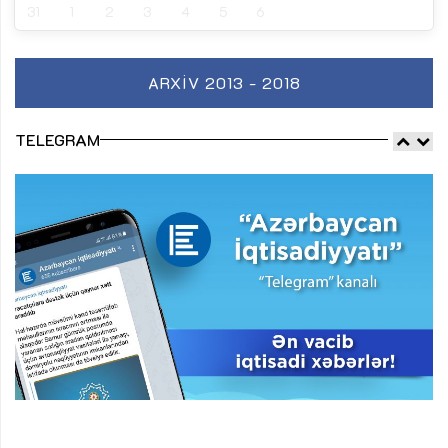
31
1
2
3
4
5
6
ARXIV 2013 - 2018
TELEGRAM