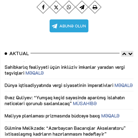
AKTUAL
Sahibkarlıq fəaliyyəti üçün inklüziv imkanlar yaradan vergi
“D
təşviqləri
MƏQALƏ
fə
lıq
Dünya iqtisadiyyatında vergi siyasətinin imperativləri
MƏQALƏ
Ni
mü
Əvəz Quliyev: “Yumşaq keçid sayəsində aparılmış islahatın
nəticələri qorunub saxlanılacaq”
MÜSAHİBƏ
Ay
ya
M
Maliyyə planlaması prizmasında büdcəyə baxış
MƏQALƏ
Az
Gülminə Məlikzadə: “Azərbaycan Bacarıqlar Akseleratoru”
ke
ixtisaslaşmış kadrların hazırlanmasını hədəfləyir”