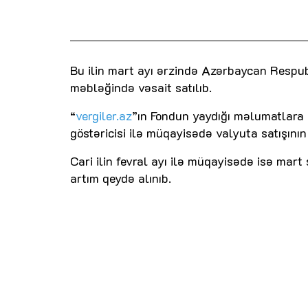
Bu ilin mart ayı ərzində Azərbaycan Respub
məbləğində vəsait satılıb.
“
vergiler.az
”ın Fondun yaydığı məlumatlara 
göstəricisi ilə müqayisədə valyuta satışının
Cari ilin fevral ayı ilə müqayisədə isə mart
artım qeydə alınıb.