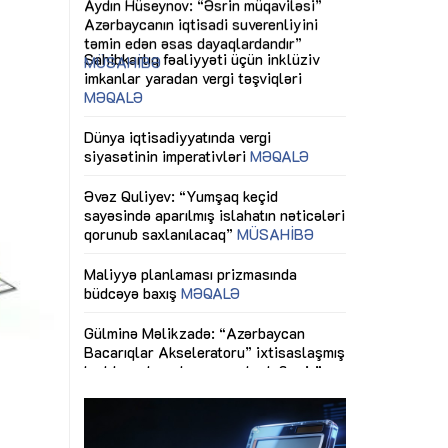
ericiliyinə
Dünya iqtisadiyyatında vergi
Nicat İmanov: "
ühitinin
siyasətinin imperativləri
MƏQALƏ
dəyişikliklər s
edir"
yaxşılaşdırılma
MÜSAHİBƏ
Əvəz Quliyev: “Yumşaq keçid
sayəsində aparılmış islahatın nəticələri
miz daha
qorunub saxlanılacaq”
MÜSAHİBƏ
Aytən Kərimov
, çevik və
inklüziv iş müh
dırmaqdır”
öyrənən komand
Maliyyə planlaması prizmasında
MÜSAHİBƏ
büdcəyə baxış
MƏQALƏ
tərəfdaşlığı
Azərbaycanda d
Gülminə Məlikzadə: “Azərbaycan
n ilk pilot
çərçivəsində hə
Bacarıqlar Akseleratoru” ixtisaslaşmış
layihə
VİDEO
kadrların hazırlanmasını hədəfləyir”
qaviləsi”
Aydın Hüseynov
renliyini
Azərbaycanın iq
andır”
təmin edən əsa
MÜSAHİBƏ