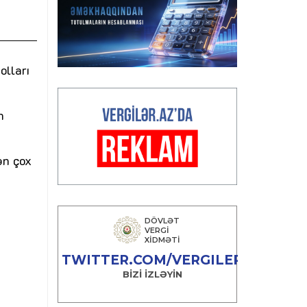
olları
n
ən çox