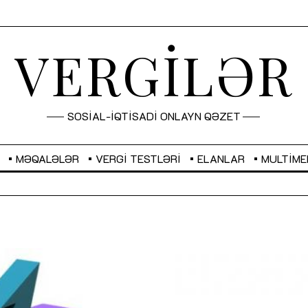
VERGİLƏR
SOSİAL-İQTİSADİ ONLAYN QƏZET
MƏQALƏLƏR
VERGI TESTLƏRI
ELANLAR
MULTIME
GBP
2,2873
RUB
2,0816
Sahibkarlıq fəaliyyəti üçün inklüziv
“Düzgün kommunikasiyanın
imkanlar yaradan vergi təşviqləri
real iş və sistemli fəaliyyə
MƏQALƏ
MÜSAHİBƏ