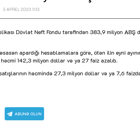
5 APREL 2023 11:13
likası Dövlət Neft Fondu tərəfindən 383,9 milyon ABŞ d
əsasən apardığı hesablamalara görə, ötən ilin eyni ayını
 həcmi 142,3 milyon dollar və ya 27 faiz azalıb.
 satışlarının həcmində 27,3 milyon dollar və ya 7,6 faizd