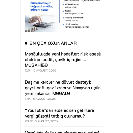
ƏN ÇOX OXUNANLAR
Məşğulluqda yeni hədəflər: risk əsaslı
elektron audit, çevik iş rejimi...
MÜSAHİBƏ
12:54
6 AVQUST, 2026
Daşıma xərclərinə dövlət dəstəyi:
qeyri-neft-qaz ixracı və Naxçıvan üçün
yeni imkanlar
MƏQALƏ
11:59
5 AVQUST, 2026
“YouTube”dan əldə edilən gəlirlərə
vergi güzəşti tətbiq olunurmu?
09:35
3 AVQUST, 2026
Vergi ödəyicilərinə xidmət mərkəzləri