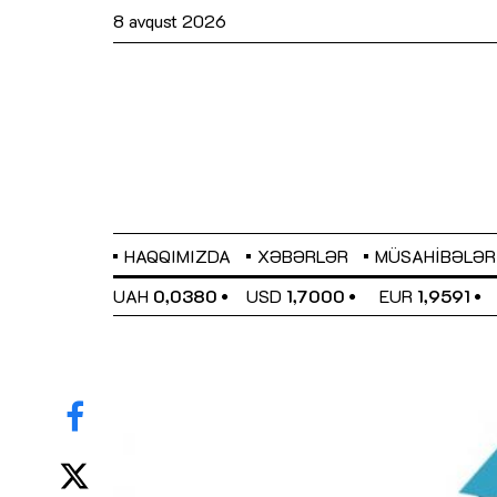
8 avqust 2026
HAQQIMIZDA
XƏBƏRLƏR
MÜSAHIBƏLƏR
EL
0,6489
UAH
0,0380
USD
1,7000
EUR
1,9591