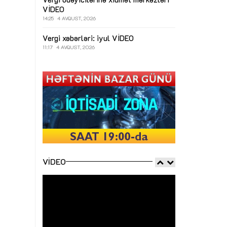
VİDEO
14:25
4 AVQUST, 2026
Vergi xəbərləri: iyul
VİDEO
11:17
4 AVQUST, 2026
VIDEO