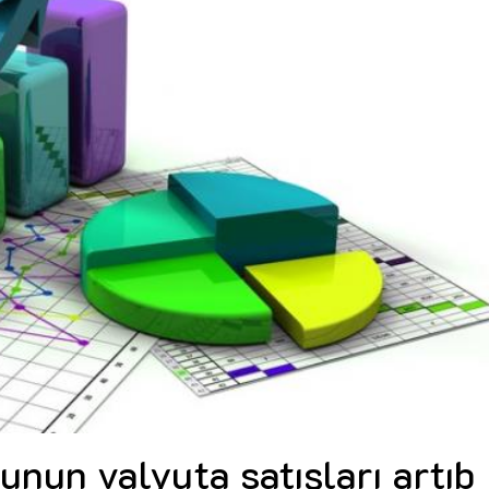
Dünya iqtisadiyyatında vergi
Nicat İmanov: "Vergi qanunv
siyasətinin imperativləri
MƏQALƏ
dəyişikliklər sahibkarlıq m
yaxşılaşdırılmasına xidmət 
MÜSAHİBƏ
Əvəz Quliyev: “Yumşaq keçid
sayəsində aparılmış islahatın nəticələri
qorunub saxlanılacaq”
MÜSAHİBƏ
Aytən Kərimova: “Məqsədi
inklüziv iş mühiti yaratmaq
öyrənən komanda formalaş
Maliyyə planlaması prizmasında
MÜSAHİBƏ
büdcəyə baxış
MƏQALƏ
Azərbaycanda dövlət-özəl 
Gülminə Məlikzadə: “Azərbaycan
çərçivəsində həyata keçirilə
Bacarıqlar Akseleratoru” ixtisaslaşmış
layihə
VİDEO
kadrların hazırlanmasını hədəfləyir”
Aydın Hüseynov: “Əsrin mü
Azərbaycanın iqtisadi suve
təmin edən əsas dayaqlard
MÜSAHİBƏ
nun valyuta satışları artıb