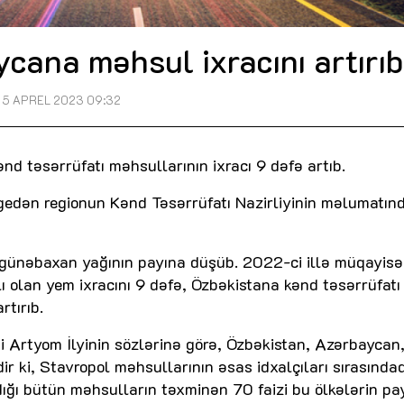
cana məhsul ixracını artırıb
5 APREL 2023 09:32
 təsərrüfatı məhsullarının ixracı 9 dəfə artıb.
ügedən regionun Kənd Təsərrüfatı Nazirliyinin məlumatın
 və günəbaxan yağının payına düşüb. 2022-ci illə müqayis
ı olan yem ixracını 9 dəfə, Özbəkistana kənd təsərrüfatı
rtırıb.
i Artyom İlyinin sözlərinə görə, Özbəkistan, Azərbaycan
ir ki, Stavropol məhsullarının əsas idxalçıları sırasındad
ğı bütün məhsulların təxminən 70 faizi bu ölkələrin pa