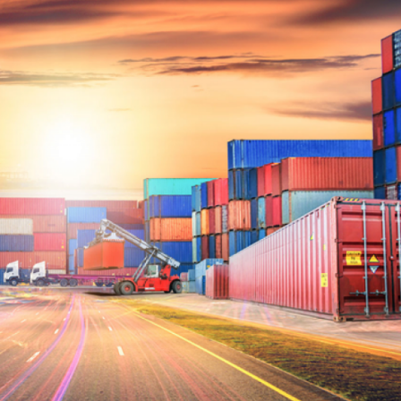
Dünya iqtisadiyyatında vergi
Nicat İmanov: "Vergi qanunv
siyasətinin imperativləri
MƏQALƏ
dəyişikliklər sahibkarlıq m
yaxşılaşdırılmasına xidmət 
MÜSAHİBƏ
Əvəz Quliyev: “Yumşaq keçid
sayəsində aparılmış islahatın nəticələri
qorunub saxlanılacaq”
MÜSAHİBƏ
Aytən Kərimova: “Məqsədi
inklüziv iş mühiti yaratmaq
öyrənən komanda formalaş
Maliyyə planlaması prizmasında
MÜSAHİBƏ
büdcəyə baxış
MƏQALƏ
Azərbaycanda dövlət-özəl 
Gülminə Məlikzadə: “Azərbaycan
çərçivəsində həyata keçirilə
Bacarıqlar Akseleratoru” ixtisaslaşmış
layihə
VİDEO
kadrların hazırlanmasını hədəfləyir”
Aydın Hüseynov: “Əsrin mü
Azərbaycanın iqtisadi suve
təmin edən əsas dayaqlard
MÜSAHİBƏ