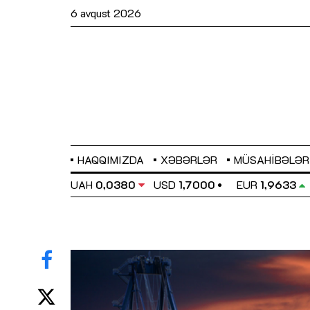
6 avqust 2026
HAQQIMIZDA
XƏBƏRLƏR
MÜSAHIBƏLƏR
EL
0,6486
UAH
0,0380
USD
1,7000
EUR
1,9633