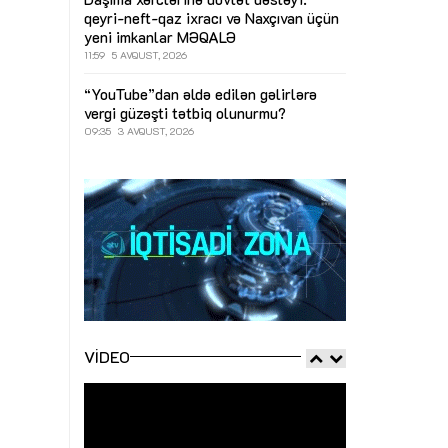
qeyri-neft-qaz ixracı və Naxçıvan üçün
yeni imkanlar
MƏQALƏ
11:59
5 AVQUST, 2026
“YouTube”dan əldə edilən gəlirlərə
vergi güzəşti tətbiq olunurmu?
09:35
3 AVQUST, 2026
VIDEO