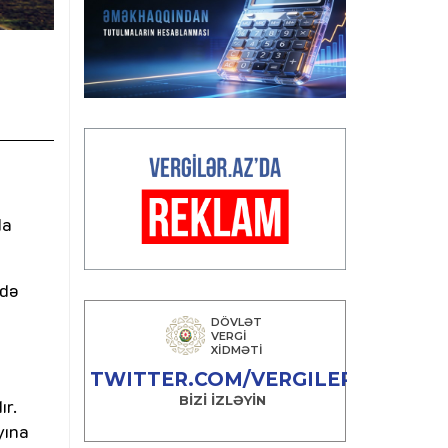
da
ədə
,
ır.
yına