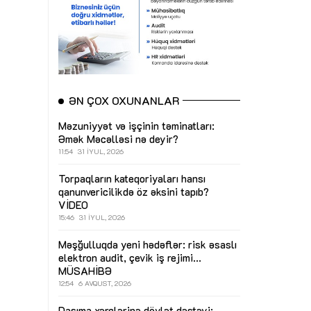
ƏN ÇOX OXUNANLAR
Məzuniyyət və işçinin təminatları:
Əmək Məcəlləsi nə deyir?
11:54
31 İYUL, 2026
Torpaqların kateqoriyaları hansı
qanunvericilikdə öz əksini tapıb?
VİDEO
15:46
31 İYUL, 2026
Məşğulluqda yeni hədəflər: risk əsaslı
elektron audit, çevik iş rejimi...
MÜSAHİBƏ
12:54
6 AVQUST, 2026
Daşıma xərclərinə dövlət dəstəyi: