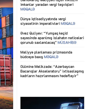
ericiliyinə
Dünya iqtisadiyyatında vergi
Nicat İmanov: "
ühitinin
siyasətinin imperativləri
MƏQALƏ
dəyişikliklər s
edir"
yaxşılaşdırılma
MÜSAHİBƏ
Əvəz Quliyev: “Yumşaq keçid
sayəsində aparılmış islahatın nəticələri
miz daha
qorunub saxlanılacaq”
MÜSAHİBƏ
Aytən Kərimov
, çevik və
inklüziv iş müh
dırmaqdır”
öyrənən komand
Maliyyə planlaması prizmasında
MÜSAHİBƏ
büdcəyə baxış
MƏQALƏ
tərəfdaşlığı
Azərbaycanda d
Gülminə Məlikzadə: “Azərbaycan
n ilk pilot
çərçivəsində hə
Bacarıqlar Akseleratoru” ixtisaslaşmış
layihə
VİDEO
kadrların hazırlanmasını hədəfləyir”
qaviləsi”
Aydın Hüseynov
renliyini
Azərbaycanın iq
andır”
təmin edən əsa
MÜSAHİBƏ