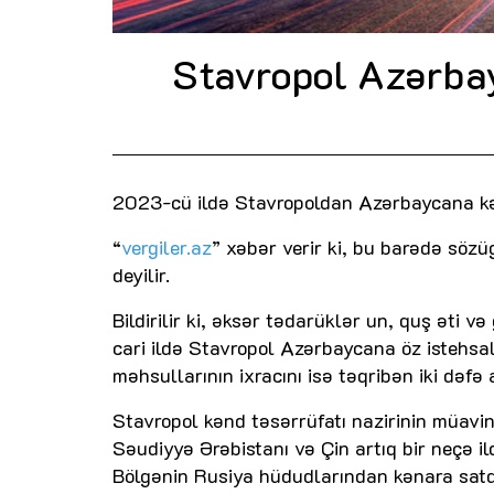
Stavropol Azərbay
2023-cü ildə Stavropoldan Azərbaycana kənd
“
vergiler.az
” xəbər verir ki, bu barədə söz
deyilir.
Bildirilir ki, əksər tədarüklər un, quş əti
cari ildə Stavropol Azərbaycana öz istehsal
məhsullarının ixracını isə təqribən iki dəfə a
Stavropol kənd təsərrüfatı nazirinin müavin
Səudiyyə Ərəbistanı və Çin artıq bir neçə ild
Bölgənin Rusiya hüdudlarından kənara satdı