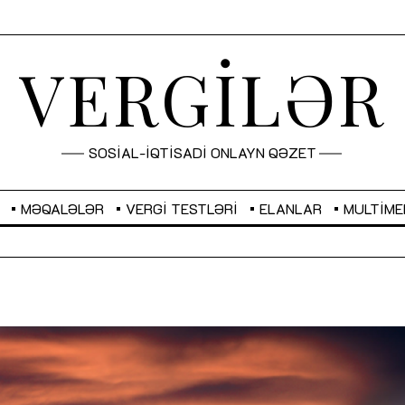
VERGİLƏR
SOSİAL-İQTİSADİ ONLAYN QƏZET
MƏQALƏLƏR
VERGI TESTLƏRI
ELANLAR
MULTIME
GBP
2,2882
RUB
2,1023
Sahibkarlıq fəaliyyəti üçün inklüziv
“Düzgün kommunikasiyanın
imkanlar yaradan vergi təşviqləri
real iş və sistemli fəaliyyə
MƏQALƏ
MÜSAHİBƏ