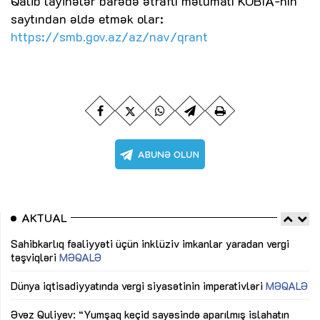
Qalib layihələr barədə ətraflı məlumatı KOBİA-nın
saytından əldə etmək olar:
https://smb.gov.az/az/nav/qrant
AKTUAL
Sahibkarlıq fəaliyyəti üçün inklüziv imkanlar yaradan vergi
“D
təşviqləri
MƏQALƏ
fə
lıq
Dünya iqtisadiyyatında vergi siyasətinin imperativləri
MƏQALƏ
Ni
mü
Əvəz Quliyev: “Yumşaq keçid sayəsində aparılmış islahatın