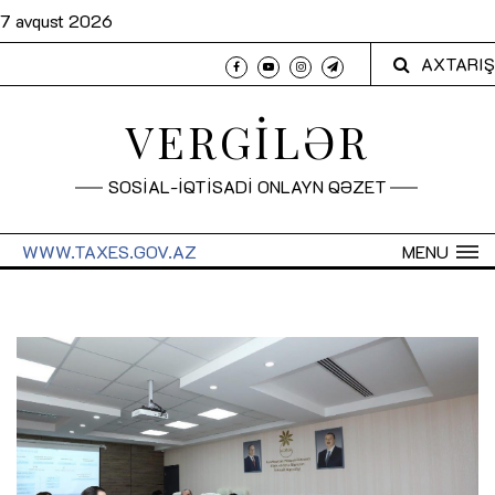
7 avqust 2026
AXTARIŞ
VERGİLƏR
SOSİAL-İQTİSADİ ONLAYN QƏZET
WWW.TAXES.GOV.AZ
MENU