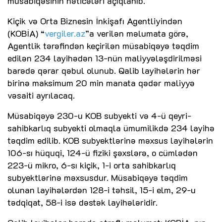
müsabiqəsinin nəticələri açıqlanıb.
Kiçik və Orta Biznesin İnkişafı Agentliyindən
(KOBİA) “
vergiler.az
”a verilən məlumata görə,
Agentlik tərəfindən keçirilən müsabiqəyə təqdim
edilən 234 layihədən 13-nün maliyyələşdirilməsi
barədə qərar qəbul olunub. Qalib layihələrin hər
birinə maksimum 20 min manata qədər maliyyə
vəsaiti ayrılacaq.
Müsabiqəyə 230-u KOB subyekti və 4-ü qeyri-
sahibkarlıq subyekti olmaqla ümumilikdə 234 layihə
təqdim edilib. KOB subyektlərinə məxsus layihələrin
106-sı hüquqi, 124-ü fiziki şəxslərə, o cümlədən
223-ü mikro, 6-sı kiçik, 1-i orta sahibkarlıq
subyektlərinə məxsusdur. Müsabiqəyə təqdim
olunan layihələrdən 128-i təhsil, 15-i elm, 29-u
tədqiqat, 58-i isə dəstək layihələridir.