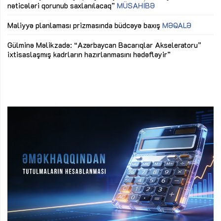
nəticələri qorunub saxlanılacaq”
MÜSAHİBƏ
Ay
ya
M
Maliyyə planlaması prizmasında büdcəyə baxış
MƏQALƏ
Az
Gülminə Məlikzadə: “Azərbaycan Bacarıqlar Akseleratoru”
ke
ixtisaslaşmış kadrların hazırlanmasını hədəfləyir”
Ay
su