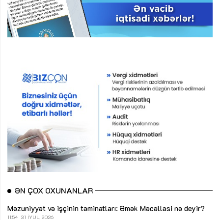
ƏN ÇOX OXUNANLAR
Məzuniyyət və işçinin təminatları: Əmək Məcəlləsi nə deyir?
11:54
31 İYUL, 2026