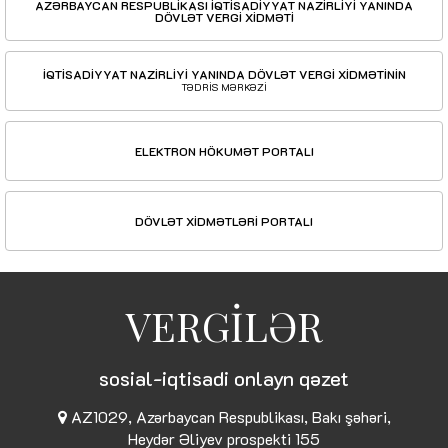
AZƏRBAYCAN RESPUBLİKASI İQTİSADİYYAT NAZİRLİYİ YANINDA
DÖVLƏT VERGİ XİDMƏTİ
İQTİSADİYYAT NAZİRLİYİ YANINDA DÖVLƏT VERGİ XİDMƏTİNİN
TƏDRİS MƏRKƏZİ
ELEKTRON HÖKUMƏT PORTALI
DÖVLƏT XİDMƏTLƏRİ PORTALI
VERGİLƏR
sosial-iqtisadi onlayn qəzet
AZ1029, Azərbaycan Respublikası, Bakı şəhəri,
Heydər Əliyev prospekti 155