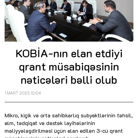
KOBİA-nın elan etdiyi
qrant müsabiqəsinin
nəticələri bəlli olub
1 MART 2023 10:04
Mikro, kiçik və orta sahibkarlıq subyektlərinin təhsil,
elm, tədqiqat və dəstək layihələrinin
maliyyələşdirilməsi üçün elan edilən 3-cü qrant