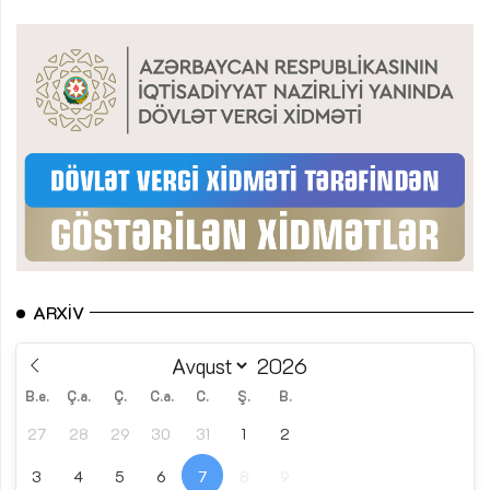
ARXIV
B.e.
Ç.a.
Ç.
C.a.
C.
Ş.
B.
27
28
29
30
31
1
2
3
4
5
6
7
8
9