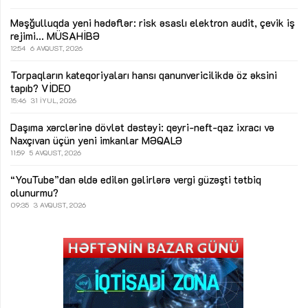
Məşğulluqda yeni hədəflər: risk əsaslı elektron audit, çevik iş
rejimi...
MÜSAHİBƏ
12:54
6 AVQUST, 2026
Torpaqların kateqoriyaları hansı qanunvericilikdə öz əksini
tapıb?
VİDEO
15:46
31 İYUL, 2026
Daşıma xərclərinə dövlət dəstəyi: qeyri-neft-qaz ixracı və
Naxçıvan üçün yeni imkanlar
MƏQALƏ
11:59
5 AVQUST, 2026
“YouTube”dan əldə edilən gəlirlərə vergi güzəşti tətbiq
olunurmu?
09:35
3 AVQUST, 2026