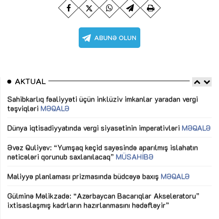
AKTUAL
Sahibkarlıq fəaliyyəti üçün inklüziv imkanlar yaradan vergi
“D
təşviqləri
MƏQALƏ
fə
lıq
Dünya iqtisadiyyatında vergi siyasətinin imperativləri
MƏQALƏ
Ni
mü
Əvəz Quliyev: “Yumşaq keçid sayəsində aparılmış islahatın
nəticələri qorunub saxlanılacaq”
MÜSAHİBƏ
Ay
ya
M
Maliyyə planlaması prizmasında büdcəyə baxış
MƏQALƏ
Az
Gülminə Məlikzadə: “Azərbaycan Bacarıqlar Akseleratoru”
ke
ixtisaslaşmış kadrların hazırlanmasını hədəfləyir”