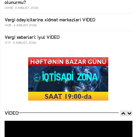
olunurmu?
09:35
3 AVQUST, 2026
Vergi ödəyicilərinə xidmət mərkəzləri
VİDEO
14:25
4 AVQUST, 2026
Vergi xəbərləri: iyul
VİDEO
11:17
4 AVQUST, 2026
VIDEO