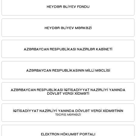
HEYDƏR ƏLİYEV FONDU
HEYDƏR ƏLİYEV MƏRKƏZİ
AZƏRBAYCAN RESPUBLİKASI NAZİRLƏR KABİNETİ
AZƏRBAYCAN RESPUBLİKASININ MİLLİ MƏCLİSİ
AZƏRBAYCAN RESPUBLİKASI İQTİSADİYYAT NAZİRLİYİ YANINDA
DÖVLƏT VERGİ XİDMƏTİ
İQTİSADİYYAT NAZİRLİYİ YANINDA DÖVLƏT VERGİ XİDMƏTİNİN
TƏDRİS MƏRKƏZİ
ELEKTRON HÖKUMƏT PORTALI