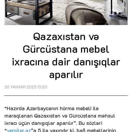
Qazaxıstan və
Gürcüstana mebel
ixracına dair danışıqlar
aparılır
26 YANVAR 2023 15:35
“Hazırda Azərbaycanın hörmə mebeli ilə
maraqlanan Qazaxıstan və Gürcüstana məhsul
ixracı üçün danışıqlar aparılır”. Bu sözləri
“
vergiler.az
”a 5 ilə yaxındır ki, bağ mebellərinin