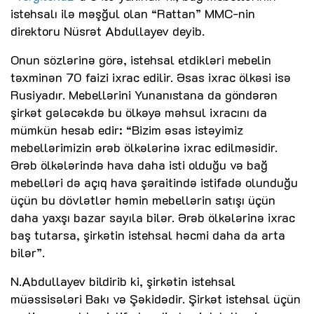
istehsalı ilə məşğul olan “Rattan” MMC-nin
direktoru Nüsrət Abdullayev deyib.
Onun sözlərinə görə, istehsal etdikləri mebelin
təxminən 70 faizi ixrac edilir. Əsas ixrac ölkəsi isə
Rusiyadır. Mebellərini Yunanıstana da göndərən
şirkət gələcəkdə bu ölkəyə məhsul ixracını da
mümkün hesab edir: “Bizim əsas istəyimiz
mebellərimizin ərəb ölkələrinə ixrac edilməsidir.
Ərəb ölkələrində hava daha isti olduğu və bağ
mebelləri də açıq hava şəraitində istifadə olunduğu
üçün bu dövlətlər həmin mebellərin satışı üçün
daha yaxşı bazar sayıla bilər. Ərəb ölkələrinə ixrac
baş tutarsa, şirkətin istehsal həcmi daha da arta
bilər”.
N.Abdullayev bildirib ki, şirkətin istehsal
müəssisələri Bakı və Şəkidədir. Şirkət istehsal üçün