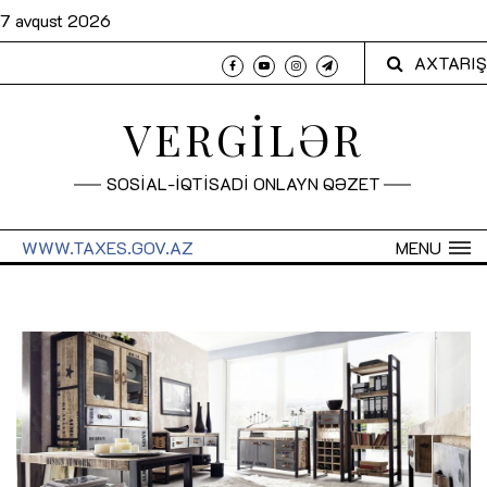
7 avqust 2026
AXTARIŞ
VERGİLƏR
SOSİAL-İQTİSADİ ONLAYN QƏZET
WWW.TAXES.GOV.AZ
MENU