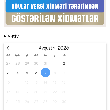
ARXIV
B.e.
Ç.a.
Ç.
C.a.
C.
Ş.
B.
27
28
29
30
31
1
2
3
4
5
6
7
8
9
10
11
12
13
14
15
16
17
18
19
20
21
22
23
24
25
26
27
28
29
30