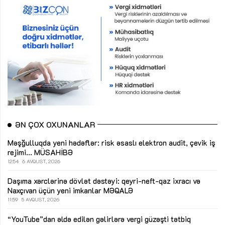
ƏN ÇOX OXUNANLAR
Məşğulluqda yeni hədəflər: risk əsaslı elektron audit, çevik iş
rejimi...
MÜSAHİBƏ
12:54
6 AVQUST, 2026
Daşıma xərclərinə dövlət dəstəyi: qeyri-neft-qaz ixracı və
Naxçıvan üçün yeni imkanlar
MƏQALƏ
11:59
5 AVQUST, 2026
“YouTube”dan əldə edilən gəlirlərə vergi güzəşti tətbiq