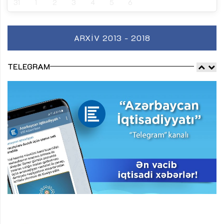
31
1
2
3
4
5
6
ARXIV 2013 - 2018
TELEGRAM