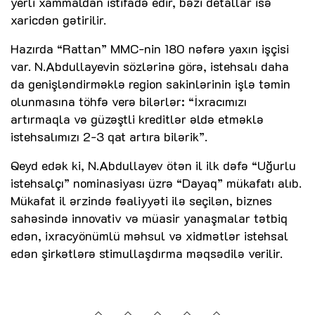
yerli xammaldan istifadə edir, bəzi detallar isə
xaricdən gətirilir.
Hazırda “Rattan” MMC-nin 180 nəfərə yaxın işçisi
var. N.Abdullayevin sözlərinə görə, istehsalı daha
da genişləndirməklə region sakinlərinin işlə təmin
olunmasına töhfə verə bilərlər: “İxracımızı
artırmaqla və güzəştli kreditlər əldə etməklə
istehsalımızı 2-3 qat artıra bilərik”.
Qeyd edək ki, N.Abdullayev ötən il ilk dəfə “Uğurlu
istehsalçı” nominasiyası üzrə “Dayaq” mükafatı alıb.
Mükafat il ərzində fəaliyyəti ilə seçilən, biznes
sahəsində innovativ və müasir yanaşmalar tətbiq
edən, ixracyönümlü məhsul və xidmətlər istehsal
edən şirkətlərə stimullaşdırma məqsədilə verilir.