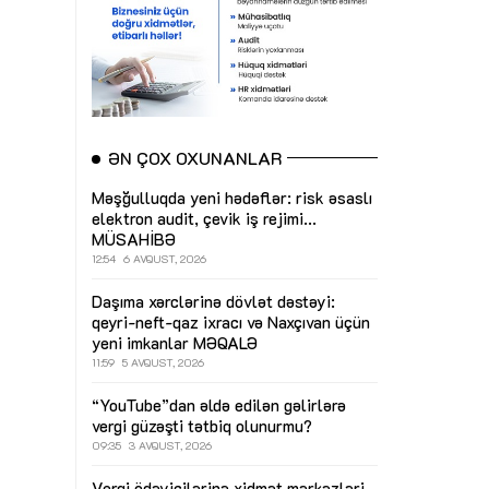
ƏN ÇOX OXUNANLAR
Məşğulluqda yeni hədəflər: risk əsaslı
elektron audit, çevik iş rejimi...
MÜSAHİBƏ
12:54
6 AVQUST, 2026
Daşıma xərclərinə dövlət dəstəyi:
qeyri-neft-qaz ixracı və Naxçıvan üçün
yeni imkanlar
MƏQALƏ
11:59
5 AVQUST, 2026
“YouTube”dan əldə edilən gəlirlərə
vergi güzəşti tətbiq olunurmu?
09:35
3 AVQUST, 2026
Vergi ödəyicilərinə xidmət mərkəzləri