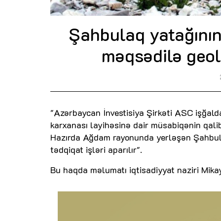
Şahbulaq yatağının 
məqsədilə geolo
"Azərbaycan İnvestisiya Şirkəti ASC işğald
karxanası layihəsinə dair müsabiqənin qalib
Hazırda Ağdam rayonunda yerləşən Şahbulaq
tədqiqat işləri aparılır".
Bu haqda məlumatı iqtisadiyyat naziri Mikay