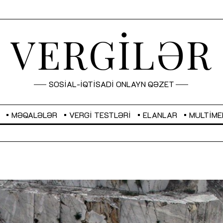
VERGİLƏR
SOSİAL-İQTİSADİ ONLAYN QƏZET
MƏQALƏLƏR
VERGI TESTLƏRI
ELANLAR
MULTIME
GBP
2,2873
RUB
2,0816
Sahibkarlıq fəaliyyəti üçün inklüziv
“Düzgün kommunikasiyanın
imkanlar yaradan vergi təşviqləri
real iş və sistemli fəaliyyə
MƏQALƏ
MÜSAHİBƏ