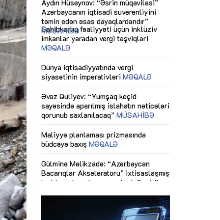
ericiliyinə
Dünya iqtisadiyyatında vergi
Nicat İmanov: "
ühitinin
siyasətinin imperativləri
MƏQALƏ
dəyişikliklər s
edir"
yaxşılaşdırılma
MÜSAHİBƏ
Əvəz Quliyev: “Yumşaq keçid
sayəsində aparılmış islahatın nəticələri
miz daha
qorunub saxlanılacaq”
MÜSAHİBƏ
Aytən Kərimov
, çevik və
inklüziv iş müh
dırmaqdır”
öyrənən komand
Maliyyə planlaması prizmasında
MÜSAHİBƏ
büdcəyə baxış
MƏQALƏ
tərəfdaşlığı
Azərbaycanda d
Gülminə Məlikzadə: “Azərbaycan
n ilk pilot
çərçivəsində hə
Bacarıqlar Akseleratoru” ixtisaslaşmış
layihə
VİDEO
kadrların hazırlanmasını hədəfləyir”
qaviləsi”
Aydın Hüseynov
renliyini
Azərbaycanın iq
andır”
təmin edən əsa
MÜSAHİBƏ