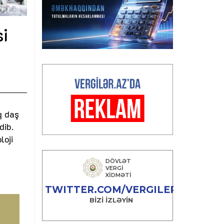
si
q daş
dib.
loji