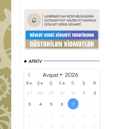
ARXIV
B.e.
Ç.a.
Ç.
C.a.
C.
Ş.
B.
27
28
29
30
31
1
2
3
4
5
6
7
8
9
10
11
12
13
14
15
16
17
18
19
20
21
22
23