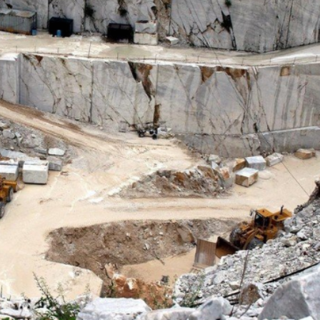
Dünya iqtisadiyyatında vergi
Nicat İmanov: "Vergi qanunv
siyasətinin imperativləri
MƏQALƏ
dəyişikliklər sahibkarlıq m
yaxşılaşdırılmasına xidmət 
MÜSAHİBƏ
Əvəz Quliyev: “Yumşaq keçid
sayəsində aparılmış islahatın nəticələri
qorunub saxlanılacaq”
MÜSAHİBƏ
Aytən Kərimova: “Məqsədi
inklüziv iş mühiti yaratmaq
öyrənən komanda formalaş
Maliyyə planlaması prizmasında
MÜSAHİBƏ
büdcəyə baxış
MƏQALƏ
Azərbaycanda dövlət-özəl 
Gülminə Məlikzadə: “Azərbaycan
çərçivəsində həyata keçirilə
Bacarıqlar Akseleratoru” ixtisaslaşmış
layihə
VİDEO
kadrların hazırlanmasını hədəfləyir”
Aydın Hüseynov: “Əsrin mü
Azərbaycanın iqtisadi suve
təmin edən əsas dayaqlard
MÜSAHİBƏ