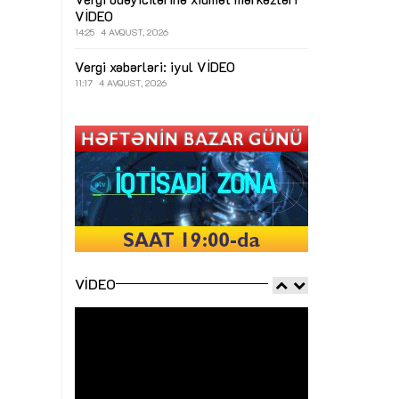
VİDEO
14:25
4 AVQUST, 2026
Vergi xəbərləri: iyul
VİDEO
11:17
4 AVQUST, 2026
VIDEO