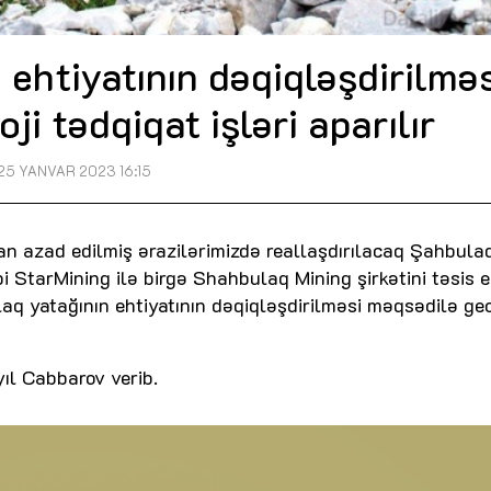
ehtiyatının dəqiqləşdirilmə
ji tədqiqat işləri aparılır
25 YANVAR 2023 16:15
an azad edilmiş ərazilərimizdə reallaşdırılacaq Şahbula
i StarMining ilə birgə Shahbulaq Mining şirkətini təsis e
 yatağının ehtiyatının dəqiqləşdirilməsi məqsədilə geo
ıl Cabbarov verib.