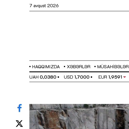
7 avqust 2026
HAQQIMIZDA
XƏBƏRLƏR
MÜSAHIBƏLƏR
EL
0,6489
UAH
0,0380
USD
1,7000
EUR
1,9591