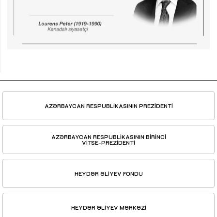
AZƏRBAYCAN RESPUBLİKASININ PREZİDENTİ
AZƏRBAYCAN RESPUBLİKASININ BİRİNCİ
VİTSE-PREZİDENTİ
HEYDƏR ƏLİYEV FONDU
HEYDƏR ƏLİYEV MƏRKƏZİ