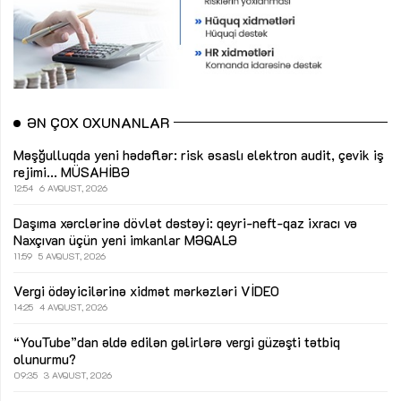
ƏN ÇOX OXUNANLAR
Məşğulluqda yeni hədəflər: risk əsaslı elektron audit, çevik iş
rejimi...
MÜSAHİBƏ
12:54
6 AVQUST, 2026
Daşıma xərclərinə dövlət dəstəyi: qeyri-neft-qaz ixracı və
Naxçıvan üçün yeni imkanlar
MƏQALƏ
11:59
5 AVQUST, 2026
Vergi ödəyicilərinə xidmət mərkəzləri
VİDEO
14:25
4 AVQUST, 2026
“YouTube”dan əldə edilən gəlirlərə vergi güzəşti tətbiq
olunurmu?
09:35
3 AVQUST, 2026