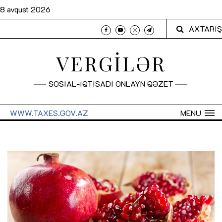
8 avqust 2026
AXTARIŞ
VERGİLƏR
SOSİAL-İQTİSADİ ONLAYN QƏZET
WWW.TAXES.GOV.AZ
MENU