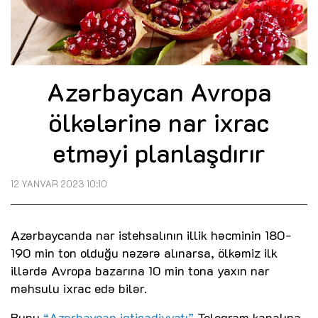
Azərbaycan Avropa
ölkələrinə nar ixrac
etməyi planlaşdırır
12 YANVAR 2023 10:10
Azərbaycanda nar istehsalının illik həcminin 180-
190 min ton olduğu nəzərə alınarsa, ölkəmiz ilk
illərdə Avropa bazarına 10 min tona yaxın nar
məhsulu ixrac edə bilər.
Bunu
“Azərbaycan iqtisadiyyatı”
Teleqram kanalına