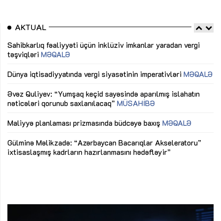
AKTUAL
Sahibkarlıq fəaliyyəti üçün inklüziv imkanlar yaradan vergi
“D
təşviqləri
MƏQALƏ
fə
lıq
Dünya iqtisadiyyatında vergi siyasətinin imperativləri
MƏQALƏ
Ni
mü
Əvəz Quliyev: “Yumşaq keçid sayəsində aparılmış islahatın
nəticələri qorunub saxlanılacaq”
MÜSAHİBƏ
Ay
ya
M
Maliyyə planlaması prizmasında büdcəyə baxış
MƏQALƏ
Az
Gülminə Məlikzadə: “Azərbaycan Bacarıqlar Akseleratoru”
ke
ixtisaslaşmış kadrların hazırlanmasını hədəfləyir”
Ay
su