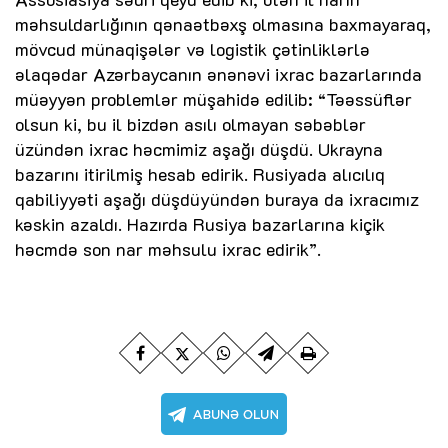
məhsuldarlığının qənaətbəxş olmasına baxmayaraq,
mövcud münaqişələr və logistik çətinliklərlə
əlaqədar Azərbaycanın ənənəvi ixrac bazarlarında
müəyyən problemlər müşahidə edilib: “Təəssüflər
olsun ki, bu il bizdən asılı olmayan səbəblər
üzündən ixrac həcmimiz aşağı düşdü. Ukrayna
bazarını itirilmiş hesab edirik. Rusiyada alıcılıq
qabiliyyəti aşağı düşdüyündən buraya da ixracımız
kəskin azaldı. Hazırda Rusiya bazarlarına kiçik
həcmdə son nar məhsulu ixrac edirik”.