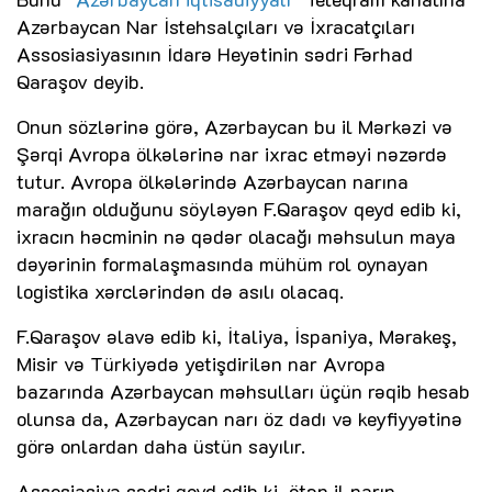
Azərbaycan Nar İstehsalçıları və İxracatçıları
Assosiasiyasının İdarə Heyətinin sədri Fərhad
Qaraşov deyib.
Onun sözlərinə görə, Azərbaycan bu il Mərkəzi və
Şərqi Avropa ölkələrinə nar ixrac etməyi nəzərdə
tutur. Avropa ölkələrində Azərbaycan narına
marağın olduğunu söyləyən F.Qaraşov qeyd edib ki,
ixracın həcminin nə qədər olacağı məhsulun maya
dəyərinin formalaşmasında mühüm rol oynayan
logistika xərclərindən də asılı olacaq.
F.Qaraşov əlavə edib ki, İtaliya, İspaniya, Mərakeş,
Misir və Türkiyədə yetişdirilən nar Avropa
bazarında Azərbaycan məhsulları üçün rəqib hesab
olunsa da, Azərbaycan narı öz dadı və keyfiyyətinə
görə onlardan daha üstün sayılır.
Assosiasiya sədri qeyd edib ki, ötən il narın