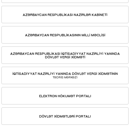
AZƏRBAYCAN RESPUBLİKASI NAZİRLƏR KABİNETİ
AZƏRBAYCAN RESPUBLİKASININ MİLLİ MƏCLİSİ
AZƏRBAYCAN RESPUBLİKASI İQTİSADİYYAT NAZİRLİYİ YANINDA
DÖVLƏT VERGİ XİDMƏTİ
İQTİSADİYYAT NAZİRLİYİ YANINDA DÖVLƏT VERGİ XİDMƏTİNİN
TƏDRİS MƏRKƏZİ
ELEKTRON HÖKUMƏT PORTALI
DÖVLƏT XİDMƏTLƏRİ PORTALI