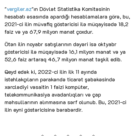
"
vergiler.az
"ın Dövlət Statistika Komitəsinin
hesabatı əsasında apardığı hesablamalara görə, bu,
2021-ci ilin müvafiq göstəricisi ilə müqayisədə 18,2
faiz və ya 67,9 milyon manat çoxdur.
Ötən ilin noyabr satışlarının dəyəri isə oktyabr
göstəricisi ilə müqayisədə 16,1 milyon manat və ya
52,6 faiz artaraq 46,7 milyon manat təşkil edib.
Qeyd edək ki, 2022-ci ilin ilk 11 ayında
istehlakçıların pərakəndə ticarət şəbəkəsində
xərclədiyi vəsaitin 1 faizi kompüter,
telekommunikasiya avadanlıqları və çap
məhsullarının alınmasına sərf olunub. Bu, 2021-ci
ilin eyni göstəricisinə bərabərdir.