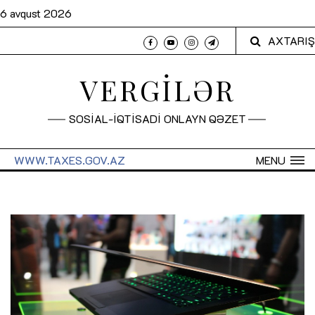
6 avqust 2026
AXTARIŞ
VERGİLƏR
SOSİAL-İQTİSADİ ONLAYN QƏZET
WWW.TAXES.GOV.AZ
MENU