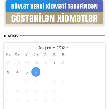
ARXIV
B.e.
Ç.a.
Ç.
C.a.
C.
Ş.
B.
27
28
29
30
31
1
2
3
4
5
6
7
8
9
10
11
12
13
14
15
16
17
18
19
20
21
22
23
24
25
26
27
28
29
30