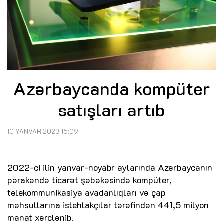
Azərbaycanda kompüter
satışları artıb
10 YANVAR 2023 15:09
2022-ci ilin yanvar-noyabr aylarında Azərbaycanın
pərakəndə ticarət şəbəkəsində kompüter,
telekommunikasiya avadanlıqları və çap
məhsullarına istehlakçılar tərəfindən 441,5 milyon
manat xərclənib.