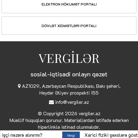
ELEKTRON HÖKUMƏT PORTALI
DÖVLƏT XİDMƏTLƏRİ PORTALI
VERGİLƏR
sosial-iqtisadi onlayn qəzet
AZ1029, Azərbaycan Respublikası, Bakı şəhəri,
Heydər Əliyev prospekti 155
info@vergiler.az
© Copyright 2026
vergiler.az
Müəllif hüquqları qorunur. Materiallardan istifadə edərkən
hiperlinklə istinad olunmalıdır.
əzərə alınırmı?
Xarici fiziki şəxslərə göstərilə
Vergi