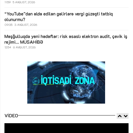
11:59
5 AVQUST, 2026
“YouTube”dan əldə edilən gəlirlərə vergi güzəşti tətbiq
olunurmu?
09:35
3 AVQUST, 2026
Məşğulluqda yeni hədəflər: risk əsaslı elektron audit, çevik iş
rejimi...
MÜSAHİBƏ
12:54
6 AVQUST, 2026
VIDEO