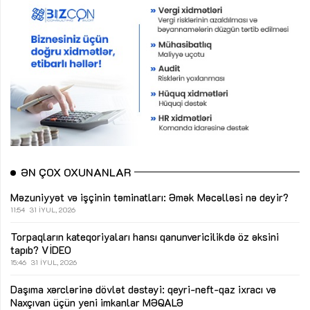
ƏN ÇOX OXUNANLAR
Məzuniyyət və işçinin təminatları: Əmək Məcəlləsi nə deyir?
11:54
31 İYUL, 2026
Torpaqların kateqoriyaları hansı qanunvericilikdə öz əksini
tapıb?
VİDEO
15:46
31 İYUL, 2026
Daşıma xərclərinə dövlət dəstəyi: qeyri-neft-qaz ixracı və
Naxçıvan üçün yeni imkanlar
MƏQALƏ