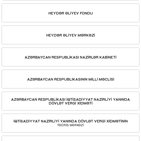
HEYDƏR ƏLİYEV FONDU
HEYDƏR ƏLİYEV MƏRKƏZİ
AZƏRBAYCAN RESPUBLİKASI NAZİRLƏR KABİNETİ
AZƏRBAYCAN RESPUBLİKASININ MİLLİ MƏCLİSİ
AZƏRBAYCAN RESPUBLİKASI İQTİSADİYYAT NAZİRLİYİ YANINDA
DÖVLƏT VERGİ XİDMƏTİ
İQTİSADİYYAT NAZİRLİYİ YANINDA DÖVLƏT VERGİ XİDMƏTİNİN
TƏDRİS MƏRKƏZİ