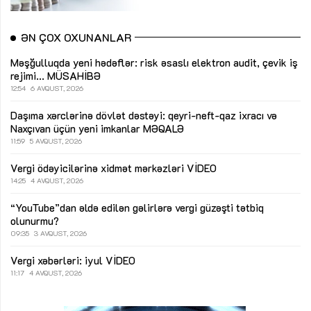
ƏN ÇOX OXUNANLAR
Məşğulluqda yeni hədəflər: risk əsaslı elektron audit, çevik iş
rejimi...
MÜSAHİBƏ
12:54
6 AVQUST, 2026
Daşıma xərclərinə dövlət dəstəyi: qeyri-neft-qaz ixracı və
Naxçıvan üçün yeni imkanlar
MƏQALƏ
11:59
5 AVQUST, 2026
Vergi ödəyicilərinə xidmət mərkəzləri
VİDEO
14:25
4 AVQUST, 2026
“YouTube”dan əldə edilən gəlirlərə vergi güzəşti tətbiq
olunurmu?
09:35
3 AVQUST, 2026
Vergi xəbərləri: iyul
VİDEO
11:17
4 AVQUST, 2026