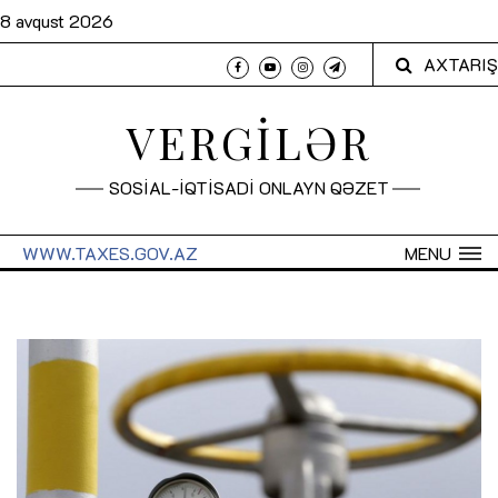
8 avqust 2026
AXTARIŞ
VERGİLƏR
SOSİAL-İQTİSADİ ONLAYN QƏZET
WWW.TAXES.GOV.AZ
MENU