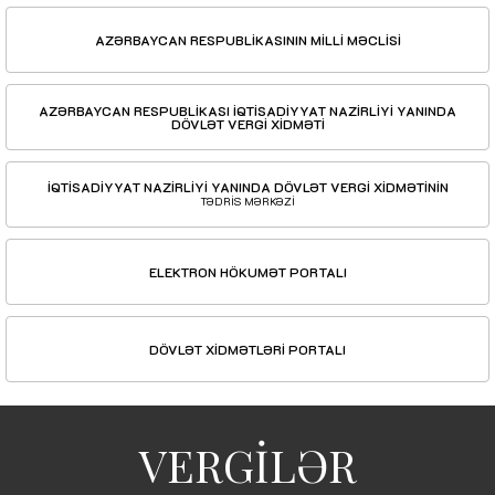
AZƏRBAYCAN RESPUBLİKASININ MİLLİ MƏCLİSİ
AZƏRBAYCAN RESPUBLİKASI İQTİSADİYYAT NAZİRLİYİ YANINDA
DÖVLƏT VERGİ XİDMƏTİ
İQTİSADİYYAT NAZİRLİYİ YANINDA DÖVLƏT VERGİ XİDMƏTİNİN
TƏDRİS MƏRKƏZİ
ELEKTRON HÖKUMƏT PORTALI
DÖVLƏT XİDMƏTLƏRİ PORTALI
VERGİLƏR