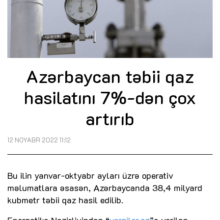
Azərbaycan təbii qaz
hasilatını 7%-dən çox
artırıb
12 NOYABR 2022 11:12
Bu ilin yanvar-oktyabr ayları üzrə operativ
məlumatlara əsasən, Azərbaycanda 38,4 milyard
kubmetr təbii qaz hasil edilib.
Energetika Nazirliyindən “
vergiler.az
”a verilən