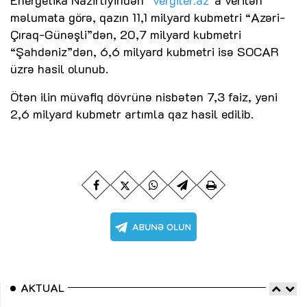
məlumata görə, qazın 11,1 milyard kubmetri “Azəri-
Çıraq-Günəşli”dən, 20,7 milyard kubmetri
“Şahdəniz”dən, 6,6 milyard kubmetri isə SOCAR
üzrə hasil olunub.
Ötən ilin müvafiq dövrünə nisbətən 7,3 faiz, yəni
2,6 milyard kubmetr artımla qaz hasil edilib.
AKTUAL