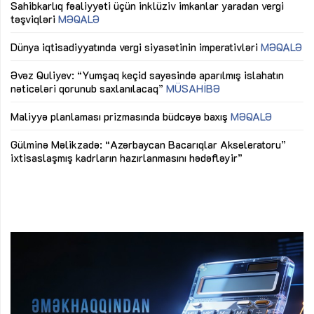
Sahibkarlıq fəaliyyəti üçün inklüziv imkanlar yaradan vergi
“D
təşviqləri
MƏQALƏ
fə
lıq
Dünya iqtisadiyyatında vergi siyasətinin imperativləri
MƏQALƏ
Ni
mü
Əvəz Quliyev: “Yumşaq keçid sayəsində aparılmış islahatın
nəticələri qorunub saxlanılacaq”
MÜSAHİBƏ
Ay
ya
M
Maliyyə planlaması prizmasında büdcəyə baxış
MƏQALƏ
Az
Gülminə Məlikzadə: “Azərbaycan Bacarıqlar Akseleratoru”
ke
ixtisaslaşmış kadrların hazırlanmasını hədəfləyir”
Ay
su