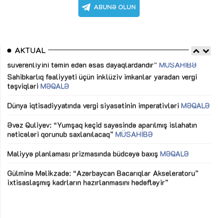
AKTUAL
Sahibkarlıq fəaliyyəti üçün inklüziv imkanlar yaradan vergi
“D
təşviqləri
MƏQALƏ
fə
lıq
Dünya iqtisadiyyatında vergi siyasətinin imperativləri
MƏQALƏ
Ni
mü
Əvəz Quliyev: “Yumşaq keçid sayəsində aparılmış islahatın
nəticələri qorunub saxlanılacaq”
MÜSAHİBƏ
Ay
ya
M
Maliyyə planlaması prizmasında büdcəyə baxış
MƏQALƏ
Az
Gülminə Məlikzadə: “Azərbaycan Bacarıqlar Akseleratoru”
ke
ixtisaslaşmış kadrların hazırlanmasını hədəfləyir”
Ay
su