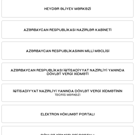
HEYDƏR ƏLİYEV MƏRKƏZİ
AZƏRBAYCAN RESPUBLİKASI NAZİRLƏR KABİNETİ
AZƏRBAYCAN RESPUBLİKASININ MİLLİ MƏCLİSİ
AZƏRBAYCAN RESPUBLİKASI İQTİSADİYYAT NAZİRLİYİ YANINDA
DÖVLƏT VERGİ XİDMƏTİ
İQTİSADİYYAT NAZİRLİYİ YANINDA DÖVLƏT VERGİ XİDMƏTİNİN
TƏDRİS MƏRKƏZİ
ELEKTRON HÖKUMƏT PORTALI