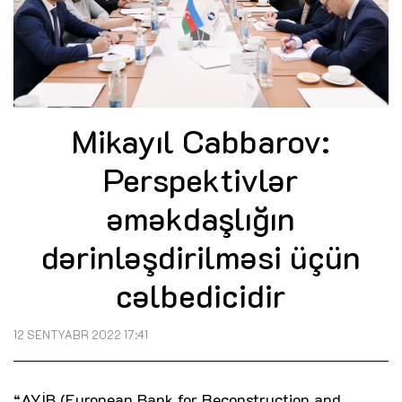
Mikayıl Cabbarov:
Perspektivlər
əməkdaşlığın
dərinləşdirilməsi üçün
cəlbedicidir
12 SENTYABR 2022 17:41
“AYİB (
European Bank for Reconstruction and