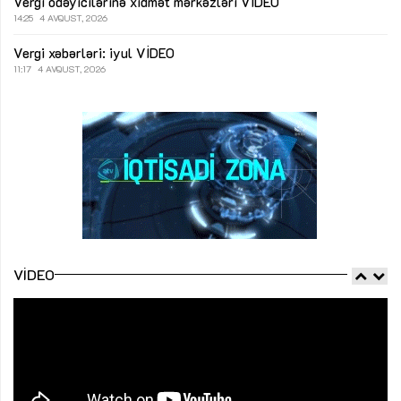
Vergi ödəyicilərinə xidmət mərkəzləri
VİDEO
14:25
4 AVQUST, 2026
Vergi xəbərləri: iyul
VİDEO
11:17
4 AVQUST, 2026
VIDEO