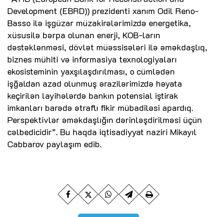
Development (EBRD)
) prezidenti xanım Odil Reno-
Basso ilə işgüzar müzakirələrimizdə energetika,
xüsusilə
bərpa olunan enerji
,
KOB
-ların
dəstəklənməsi, dövlət müəssisələri ilə əməkdaşlıq,
biznes mühiti və informasiya texnologiyaları
ekosisteminin yaxşılaşdırılması, o cümlədən
işğaldan azad olunmuş ərazilərimizdə həyata
keçirilən layihələrdə bankın potensial iştirak
imkanları barədə ətraflı fikir mübadiləsi apardıq.
Perspektivlər əməkdaşlığın dərinləşdirilməsi üçün
cəlbedicidir”. Bu haqda iqtisadiyyat naziri Mikayıl
Cabbarov paylaşım edib.