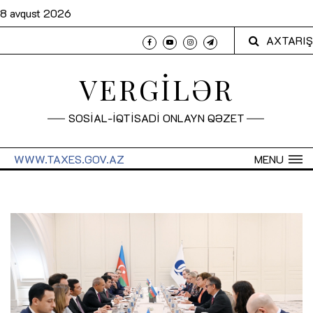
8 avqust 2026
AXTARIŞ
VERGİLƏR
SOSİAL-İQTİSADİ ONLAYN QƏZET
WWW.TAXES.GOV.AZ
MENU