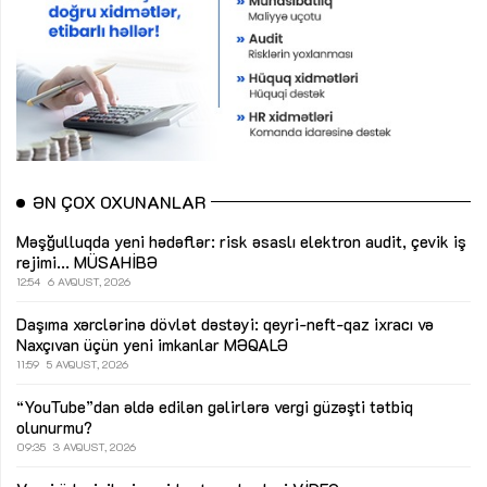
ƏN ÇOX OXUNANLAR
Məşğulluqda yeni hədəflər: risk əsaslı elektron audit, çevik iş
rejimi...
MÜSAHİBƏ
12:54
6 AVQUST, 2026
Daşıma xərclərinə dövlət dəstəyi: qeyri-neft-qaz ixracı və
Naxçıvan üçün yeni imkanlar
MƏQALƏ
11:59
5 AVQUST, 2026
“YouTube”dan əldə edilən gəlirlərə vergi güzəşti tətbiq
olunurmu?
09:35
3 AVQUST, 2026