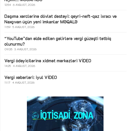
12:54
6 AVQUST, 2026
Daşıma xərclərinə dövlət dəstəyi: qeyri-neft-qaz ixracı və
Naxçıvan üçün yeni imkanlar
MƏQALƏ
11:59
5 AVQUST, 2026
“YouTube”dan əldə edilən gəlirlərə vergi güzəşti tətbiq
olunurmu?
09:35
3 AVQUST, 2026
Vergi ödəyicilərinə xidmət mərkəzləri
VİDEO
14:25
4 AVQUST, 2026
Vergi xəbərləri: iyul
VİDEO
11:17
4 AVQUST, 2026