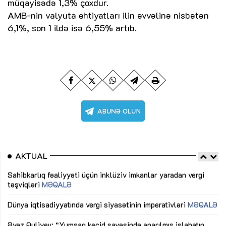
müqayisədə 1,3% çoxdur.
AMB-nin valyuta ehtiyatları ilin əvvəlinə nisbətən
6,1%, son 1 ildə isə 6,55% artıb.
AKTUAL
Sahibkarlıq fəaliyyəti üçün inklüziv imkanlar yaradan vergi
“D
təşviqləri
MƏQALƏ
fə
lıq
Dünya iqtisadiyyatında vergi siyasətinin imperativləri
MƏQALƏ
Ni
mü
Əvəz Quliyev: “Yumşaq keçid sayəsində aparılmış islahatın