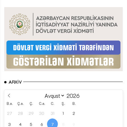
ARXIV
B.e.
Ç.a.
Ç.
C.a.
C.
Ş.
B.
27
28
29
30
31
1
2
3
4
5
6
7
8
9