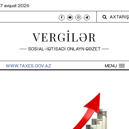
7 avqust 2026
AXTARIŞ
VERGİLƏR
SOSİAL-İQTİSADİ ONLAYN QƏZET
WWW.TAXES.GOV.AZ
MENU