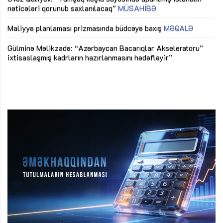
nəticələri qorunub saxlanılacaq”
MÜSAHİBƏ
Ay
ya
M
Maliyyə planlaması prizmasında büdcəyə baxış
MƏQALƏ
Az
Gülminə Məlikzadə: “Azərbaycan Bacarıqlar Akseleratoru”
ke
ixtisaslaşmış kadrların hazırlanmasını hədəfləyir”
Ay
su