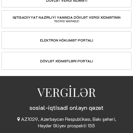
DÖVLƏT VERGİ XİDMƏTİ
İQTİSADİYYAT NAZİRLİYİ YANINDA DÖVLƏT VERGİ XİDMƏTİNİN
TƏDRİS MƏRKƏZİ
ELEKTRON HÖKUMƏT PORTALI
DÖVLƏT XİDMƏTLƏRİ PORTALI
VERGİLƏR
sosial-iqtisadi onlayn qəzet
AZ1029, Azərbaycan Respublikası, Bakı şəhəri,
Heydər Əliyev prospekti 155