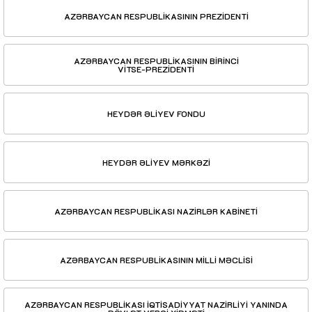
AZƏRBAYCAN RESPUBLİKASININ PREZİDENTİ
AZƏRBAYCAN RESPUBLİKASININ BİRİNCİ
VİTSE-PREZİDENTİ
HEYDƏR ƏLİYEV FONDU
HEYDƏR ƏLİYEV MƏRKƏZİ
AZƏRBAYCAN RESPUBLİKASI NAZİRLƏR KABİNETİ
AZƏRBAYCAN RESPUBLİKASININ MİLLİ MƏCLİSİ
AZƏRBAYCAN RESPUBLİKASI İQTİSADİYYAT NAZİRLİYİ YANINDA