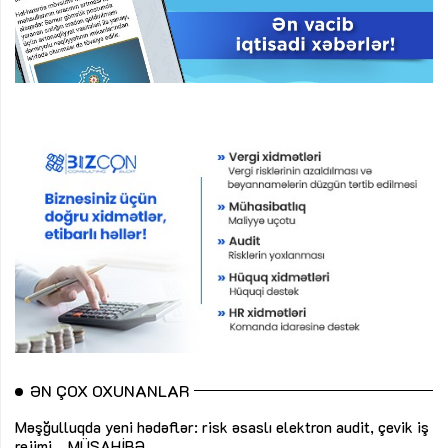
ƏN ÇOX OXUNANLAR
Məşğulluqda yeni hədəflər: risk əsaslı elektron audit, çevik iş
rejimi...
MÜSAHİBƏ