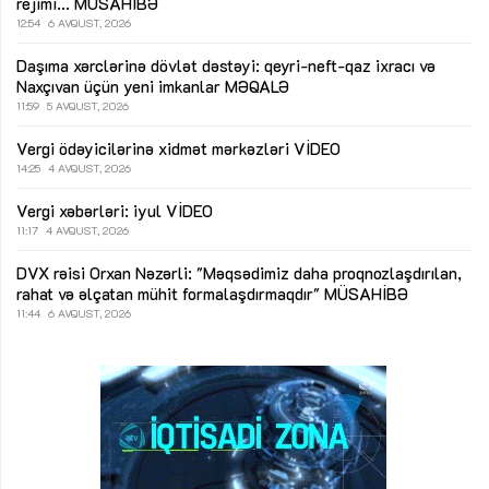
rejimi...
MÜSAHİBƏ
12:54
6 AVQUST, 2026
Daşıma xərclərinə dövlət dəstəyi: qeyri-neft-qaz ixracı və
Naxçıvan üçün yeni imkanlar
MƏQALƏ
11:59
5 AVQUST, 2026
Vergi ödəyicilərinə xidmət mərkəzləri
VİDEO
14:25
4 AVQUST, 2026
Vergi xəbərləri: iyul
VİDEO
11:17
4 AVQUST, 2026
DVX rəisi Orxan Nəzərli: "Məqsədimiz daha proqnozlaşdırılan,
rahat və əlçatan mühit formalaşdırmaqdır"
MÜSAHİBƏ
11:44
6 AVQUST, 2026