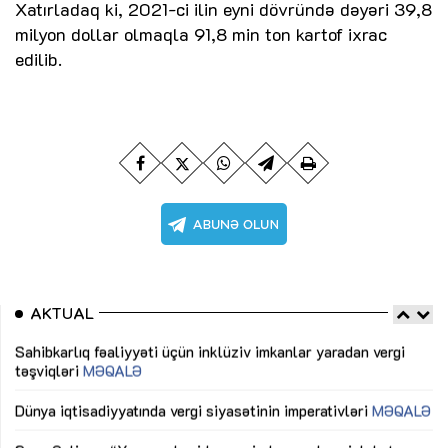
Xatırladaq ki, 2021-ci ilin eyni dövründə dəyəri 39,8
milyon dollar olmaqla 91,8 min ton kartof ixrac
edilib.
AKTUAL
Sahibkarlıq fəaliyyəti üçün inklüziv imkanlar yaradan vergi
“D
təşviqləri
MƏQALƏ
fə
lıq
Dünya iqtisadiyyatında vergi siyasətinin imperativləri
MƏQALƏ
Ni
mü