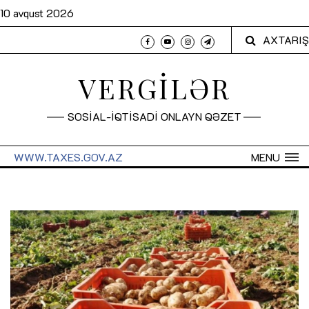
10 avqust 2026
AXTARIŞ
VERGİLƏR
SOSİAL-İQTİSADİ ONLAYN QƏZET
WWW.TAXES.GOV.AZ
MENU