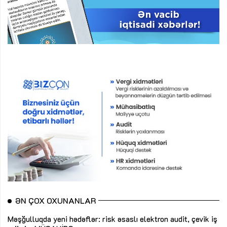
ƏN ÇOX OXUNANLAR
Məşğulluqda yeni hədəflər: risk əsaslı elektron audit, çevik iş