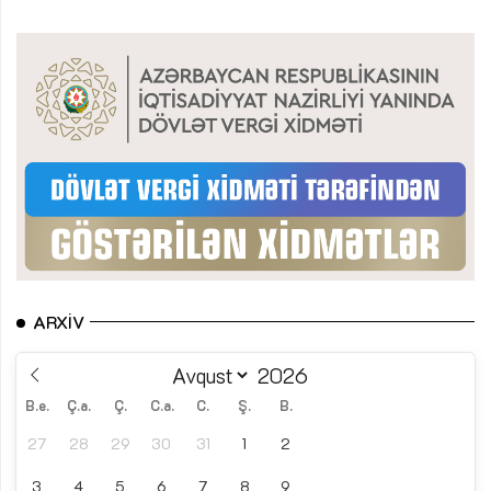
ARXIV
B.e.
Ç.a.
Ç.
C.a.
C.
Ş.
B.
27
28
29
30
31
1
2
3
4
5
6
7
8
9