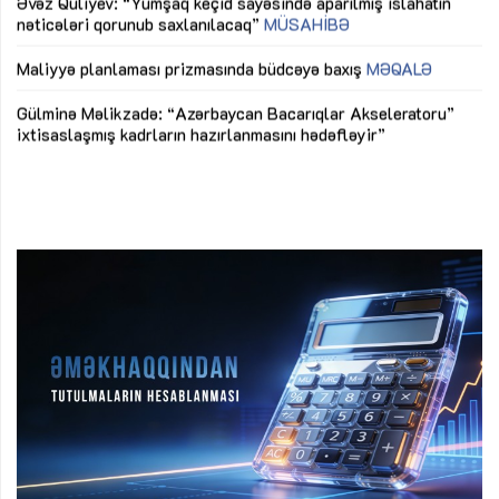
Əvəz Quliyev: “Yumşaq keçid sayəsində aparılmış islahatın
nəticələri qorunub saxlanılacaq”
MÜSAHİBƏ
Ay
ya
M
Maliyyə planlaması prizmasında büdcəyə baxış
MƏQALƏ
Az
Gülminə Məlikzadə: “Azərbaycan Bacarıqlar Akseleratoru”
ke
ixtisaslaşmış kadrların hazırlanmasını hədəfləyir”
Ay
su