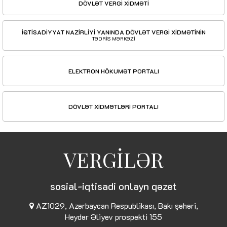
DÖVLƏT VERGİ XİDMƏTİ
İQTİSADİYYAT NAZİRLİYİ YANINDA DÖVLƏT VERGİ XİDMƏTİNİN
TƏDRİS MƏRKƏZİ
ELEKTRON HÖKUMƏT PORTALI
DÖVLƏT XİDMƏTLƏRİ PORTALI
VERGİLƏR
sosial-iqtisadi onlayn qəzet
AZ1029, Azərbaycan Respublikası, Bakı şəhəri,
Heydər Əliyev prospekti 155