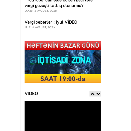
vergi güzəşti tətbiq olunurmu?
09:35
3 AVQUST, 2026
Vergi xəbərləri: iyul
VİDEO
11:17
4 AVQUST, 2026
VIDEO