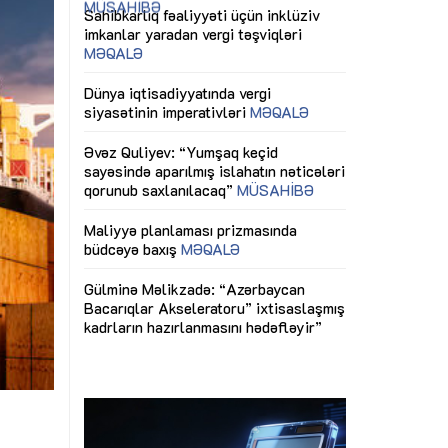
ericiliyinə
Dünya iqtisadiyyatında vergi
Nicat İmanov: "
ühitinin
siyasətinin imperativləri
MƏQALƏ
dəyişikliklər s
edir"
yaxşılaşdırılma
MÜSAHİBƏ
Əvəz Quliyev: “Yumşaq keçid
sayəsində aparılmış islahatın nəticələri
miz daha
qorunub saxlanılacaq”
MÜSAHİBƏ
Aytən Kərimov
, çevik və
inklüziv iş müh
dırmaqdır”
öyrənən komand
Maliyyə planlaması prizmasında
MÜSAHİBƏ
büdcəyə baxış
MƏQALƏ
tərəfdaşlığı
Azərbaycanda d
Gülminə Məlikzadə: “Azərbaycan
n ilk pilot
çərçivəsində hə
Bacarıqlar Akseleratoru” ixtisaslaşmış
layihə
VİDEO
kadrların hazırlanmasını hədəfləyir”
qaviləsi”
Aydın Hüseynov
renliyini
Azərbaycanın iq
andır”
təmin edən əsa
MÜSAHİBƏ