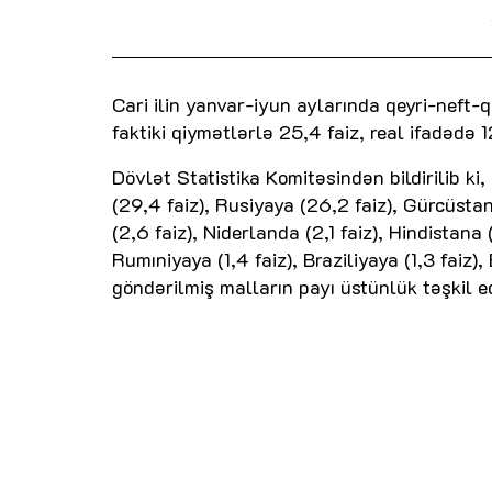
Cari ilin yanvar-iyun aylarında qeyri-neft-q
faktiki qiymətlərlə 25,4 faiz, real ifadədə 
Dövlət Statistika Komitəsindən bildirilib ki
(29,4 faiz), Rusiyaya (26,2 faiz), Gürcüstana
(2,6 faiz), Niderlanda (2,1 faiz), Hindistana 
Rumıniyaya (1,4 faiz), Braziliyaya (1,3 faiz), 
göndərilmiş malların payı üstünlük təşkil e