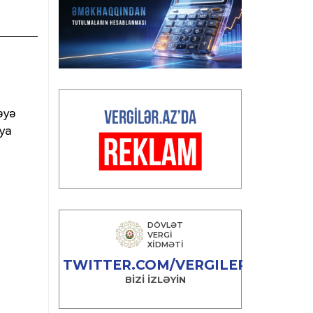
əyə
aya