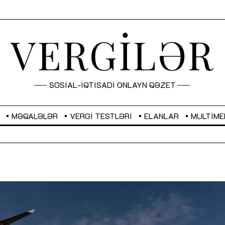
VERGİLƏR
SOSİAL-İQTİSADİ ONLAYN QƏZET
MƏQALƏLƏR
VERGI TESTLƏRI
ELANLAR
MULTIME
GBP
2,2873
RUB
2,0816
Sahibkarlıq fəaliyyəti üçün inklüziv
“Düzgün kommunikasiyanın
imkanlar yaradan vergi təşviqləri
real iş və sistemli fəaliyyə
MƏQALƏ
MÜSAHİBƏ