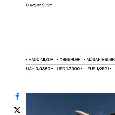
8 avqust 2026
HAQQIMIZDA
XƏBƏRLƏR
MÜSAHIBƏLƏR
EL
0,6489
UAH
0,0380
USD
1,7000
EUR
1,9591