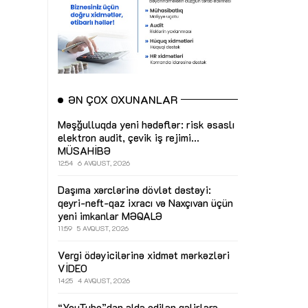
ƏN ÇOX OXUNANLAR
Məşğulluqda yeni hədəflər: risk əsaslı
elektron audit, çevik iş rejimi...
MÜSAHİBƏ
12:54
6 AVQUST, 2026
Daşıma xərclərinə dövlət dəstəyi:
qeyri-neft-qaz ixracı və Naxçıvan üçün
yeni imkanlar
MƏQALƏ
11:59
5 AVQUST, 2026
Vergi ödəyicilərinə xidmət mərkəzləri
VİDEO
14:25
4 AVQUST, 2026
“YouTube”dan əldə edilən gəlirlərə