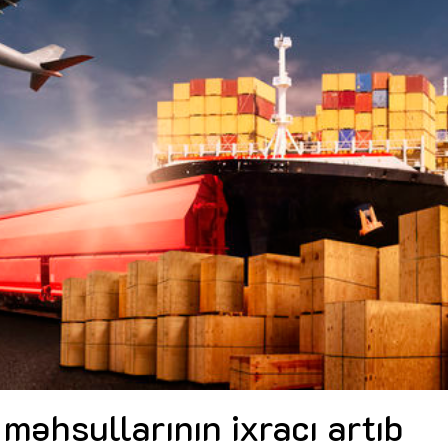
Dünya iqtisadiyyatında vergi
Nicat İmanov: "Vergi qanunv
siyasətinin imperativləri
MƏQALƏ
dəyişikliklər sahibkarlıq m
yaxşılaşdırılmasına xidmət 
MÜSAHİBƏ
Əvəz Quliyev: “Yumşaq keçid
sayəsində aparılmış islahatın nəticələri
qorunub saxlanılacaq”
MÜSAHİBƏ
Aytən Kərimova: “Məqsədi
inklüziv iş mühiti yaratmaq
öyrənən komanda formalaş
Maliyyə planlaması prizmasında
MÜSAHİBƏ
büdcəyə baxış
MƏQALƏ
Azərbaycanda dövlət-özəl 
Gülminə Məlikzadə: “Azərbaycan
çərçivəsində həyata keçirilə
Bacarıqlar Akseleratoru” ixtisaslaşmış
layihə
VİDEO
kadrların hazırlanmasını hədəfləyir”
Aydın Hüseynov: “Əsrin mü
Azərbaycanın iqtisadi suve
təmin edən əsas dayaqlard
MÜSAHİBƏ
məhsullarının ixracı artıb