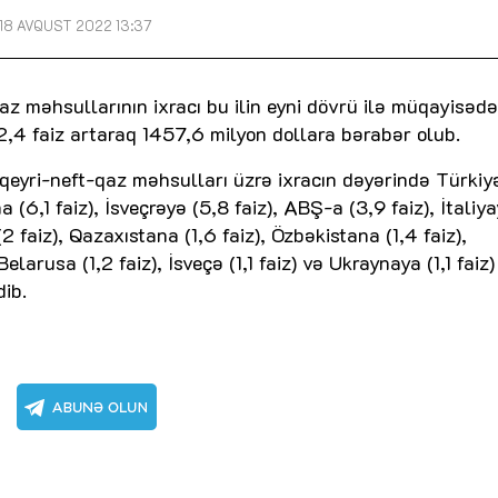
18 AVQUST 2022 13:37
az məhsullarının ixracı bu ilin eyni dövrü ilə müqayisədə
12,4 faiz artaraq 1457,6 milyon dollara bərabər olub.
, qeyri-neft-qaz məhsulları üzrə ixracın dəyərində Türkiy
 (6,1 faiz), İsveçrəyə (5,8 faiz), ABŞ-a (3,9 faiz), İtaliy
(2 faiz), Qazaxıstana (1,6 faiz), Özbəkistana (1,4 faiz),
Belarusa (1,2 faiz), İsveçə (1,1 faiz) və Ukraynaya (1,1 faiz)
dib.