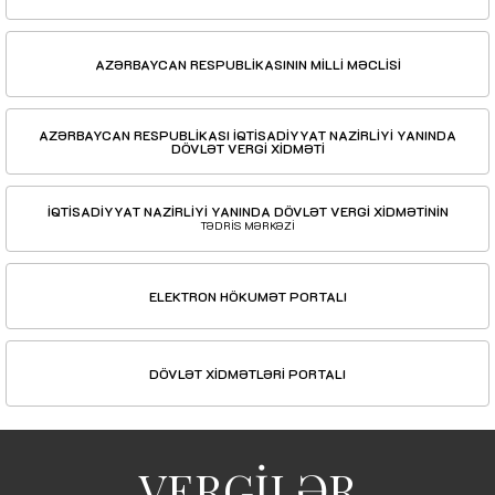
AZƏRBAYCAN RESPUBLİKASININ MİLLİ MƏCLİSİ
AZƏRBAYCAN RESPUBLİKASI İQTİSADİYYAT NAZİRLİYİ YANINDA
DÖVLƏT VERGİ XİDMƏTİ
İQTİSADİYYAT NAZİRLİYİ YANINDA DÖVLƏT VERGİ XİDMƏTİNİN
TƏDRİS MƏRKƏZİ
ELEKTRON HÖKUMƏT PORTALI
DÖVLƏT XİDMƏTLƏRİ PORTALI
VERGİLƏR