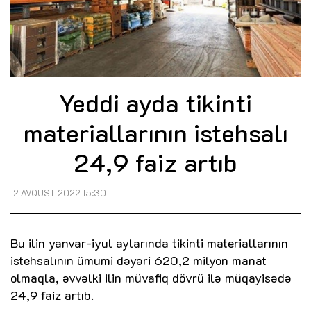
Yeddi ayda tikinti
materiallarının istehsalı
24,9 faiz artıb
12 AVQUST 2022 15:30
Bu ilin yanvar-iyul aylarında tikinti materiallarının
istehsalının ümumi dəyəri 620,2 milyon manat
olmaqla, əvvəlki ilin müvafiq dövrü ilə müqayisədə
24,9 faiz artıb.