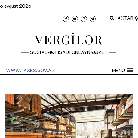
6 avqust 2026
AXTARIŞ
VERGİLƏR
SOSİAL-İQTİSADİ ONLAYN QƏZET
WWW.TAXES.GOV.AZ
MENU