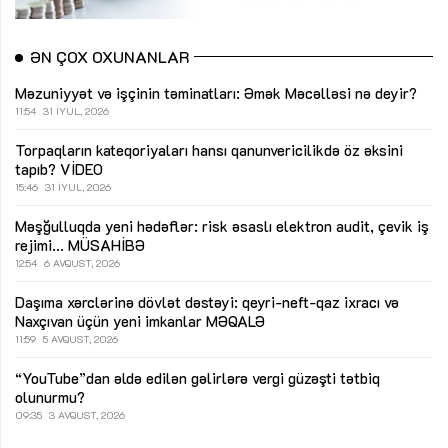
ƏN ÇOX OXUNANLAR
Məzuniyyət və işçinin təminatları: Əmək Məcəlləsi nə deyir?
11:54
31 İYUL, 2026
Torpaqların kateqoriyaları hansı qanunvericilikdə öz əksini
tapıb?
VİDEO
15:46
31 İYUL, 2026
Məşğulluqda yeni hədəflər: risk əsaslı elektron audit, çevik iş
rejimi...
MÜSAHİBƏ
12:54
6 AVQUST, 2026
Daşıma xərclərinə dövlət dəstəyi: qeyri-neft-qaz ixracı və
Naxçıvan üçün yeni imkanlar
MƏQALƏ
11:59
5 AVQUST, 2026
“YouTube”dan əldə edilən gəlirlərə vergi güzəşti tətbiq
olunurmu?
09:35
3 AVQUST, 2026