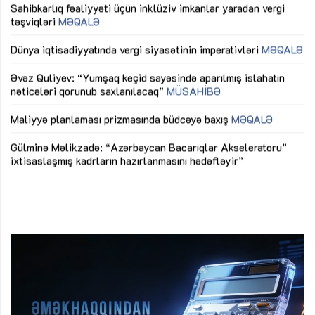
Sahibkarlıq fəaliyyəti üçün inklüziv imkanlar yaradan vergi
“D
təşviqləri
MƏQALƏ
fə
lıq
Dünya iqtisadiyyatında vergi siyasətinin imperativləri
MƏQALƏ
Ni
mü
Əvəz Quliyev: “Yumşaq keçid sayəsində aparılmış islahatın
nəticələri qorunub saxlanılacaq”
MÜSAHİBƏ
Ay
ya
M
Maliyyə planlaması prizmasında büdcəyə baxış
MƏQALƏ
Az
Gülminə Məlikzadə: “Azərbaycan Bacarıqlar Akseleratoru”
ke
ixtisaslaşmış kadrların hazırlanmasını hədəfləyir”
Ay
su