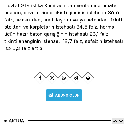
Dövlət Statistika Komitəsindən verilən məlumata
əsasən, dövr ərzində tikinti gipsinin istehsalı 36,6
faiz, sementdən, süni daşdan və ya betondan tikinti
blokları və kərpiclərin istehsalı 34,5 faiz, hörmə
üçün hazır beton qarışığının istehsalı 23,1 faiz,
tikinti əhənginin istehsalı 12,7 faiz, asfaltın istehsalı
isə 0,2 faiz artıb.
AKTUAL