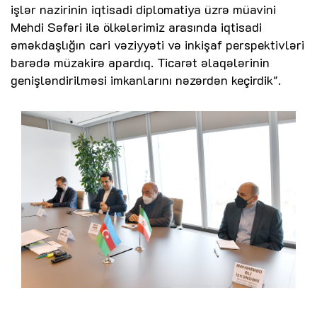
işlər nazirinin iqtisadi diplomatiya üzrə müavini
Mehdi Səfəri ilə ölkələrimiz arasında iqtisadi
əməkdaşlığın cari vəziyyəti və inkişaf perspektivləri
barədə müzakirə apardıq. Ticarət əlaqələrinin
genişləndirilməsi imkanlarını nəzərdən keçirdik".