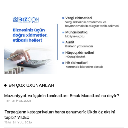
ƏN ÇOX OXUNANLAR
Məzuniyyət və işçinin təminatları: Əmək Məcəlləsi nə deyir?
11:54
31 İYUL, 2026
Torpaqların kateqoriyaları hansı qanunvericilikdə öz əksini
tapıb?
VİDEO
15:46
31 İYUL, 2026