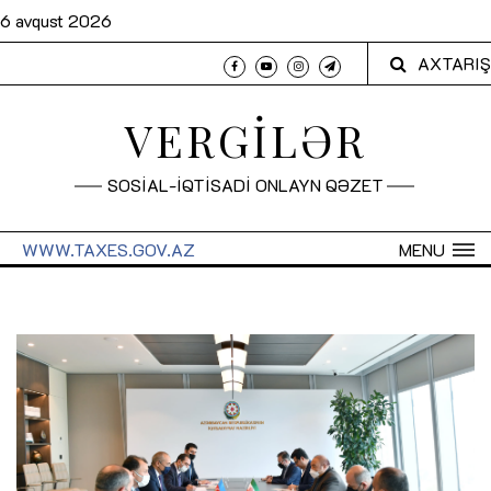
6 avqust 2026
AXTARIŞ
VERGİLƏR
SOSİAL-İQTİSADİ ONLAYN QƏZET
WWW.TAXES.GOV.AZ
MENU