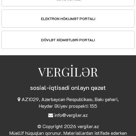
ELEKTRON HÖKUMƏT PORTALI
DÖVLƏT XİDMƏTLƏRİ PORTALI
VERGİLƏR
sosial-iqtisadi onlayn qəzet
AZ1029, Azərbaycan Respublikası, Bakı şəhəri,
Heydər Əliyev prospekti 155
info@vergiler.az
© Copyright 2026
vergiler.az
Müəllif hüquqları qorunur. Materiallardan istifadə edərkən