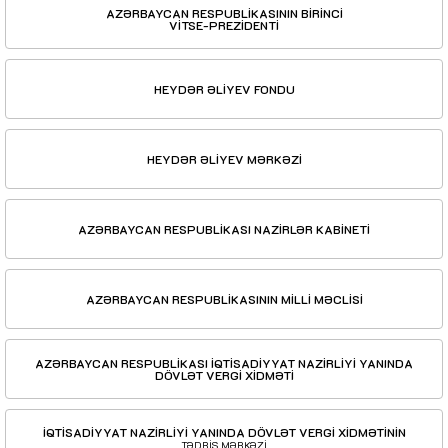
AZƏRBAYCAN RESPUBLİKASININ BİRİNCİ
VİTSE-PREZİDENTİ
HEYDƏR ƏLİYEV FONDU
HEYDƏR ƏLİYEV MƏRKƏZİ
AZƏRBAYCAN RESPUBLİKASI NAZİRLƏR KABİNETİ
AZƏRBAYCAN RESPUBLİKASININ MİLLİ MƏCLİSİ
AZƏRBAYCAN RESPUBLİKASI İQTİSADİYYAT NAZİRLİYİ YANINDA
DÖVLƏT VERGİ XİDMƏTİ
İQTİSADİYYAT NAZİRLİYİ YANINDA DÖVLƏT VERGİ XİDMƏTİNİN
TƏDRİS MƏRKƏZİ