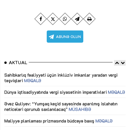
AKTUAL
Sahibkarlıq fəaliyyəti üçün inklüziv imkanlar yaradan vergi
“D
təşviqləri
MƏQALƏ
fə
lıq
Dünya iqtisadiyyatında vergi siyasətinin imperativləri
MƏQALƏ
Ni
mü
Əvəz Quliyev: “Yumşaq keçid sayəsində aparılmış islahatın
nəticələri qorunub saxlanılacaq”
MÜSAHİBƏ
Ay
ya
M
Maliyyə planlaması prizmasında büdcəyə baxış
MƏQALƏ
Az