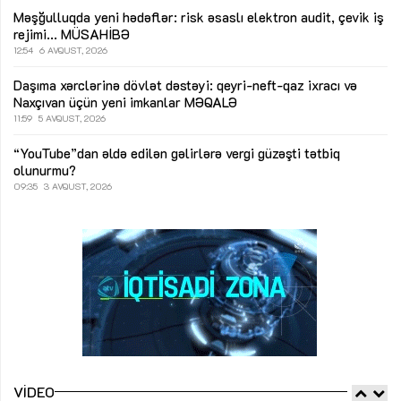
Məşğulluqda yeni hədəflər: risk əsaslı elektron audit, çevik iş
rejimi...
MÜSAHİBƏ
12:54
6 AVQUST, 2026
Daşıma xərclərinə dövlət dəstəyi: qeyri-neft-qaz ixracı və
Naxçıvan üçün yeni imkanlar
MƏQALƏ
11:59
5 AVQUST, 2026
“YouTube”dan əldə edilən gəlirlərə vergi güzəşti tətbiq
olunurmu?
09:35
3 AVQUST, 2026
VIDEO