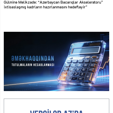
Gülminə Məlikzadə: “Azərbaycan Bacarıqlar Akseleratoru”
ke
ixtisaslaşmış kadrların hazırlanmasını hədəfləyir”
Ay
su