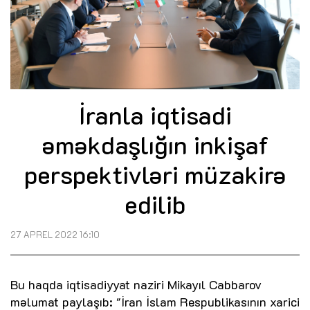
İranla iqtisadi
əməkdaşlığın inkişaf
perspektivləri müzakirə
edilib
27 APREL 2022 16:10
Bu haqda iqtisadiyyat naziri Mikayıl Cabbarov
məlumat paylaşıb: "İran İslam Respublikasının xarici