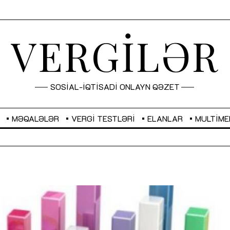
VERGİLƏR
SOSİAL-İQTİSADİ ONLAYN QƏZET
MƏQALƏLƏR
VERGI TESTLƏRI
ELANLAR
MULTIME
GBP
2,2873
RUB
2,0816
Sahibkarlıq fəaliyyəti üçün inklüziv
“Düzgün kommunikasiyanın
imkanlar yaradan vergi təşviqləri
real iş və sistemli fəaliyyə
MƏQALƏ
MÜSAHİBƏ