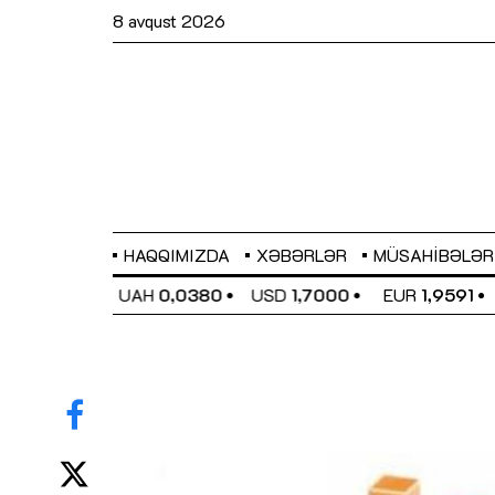
8 avqust 2026
HAQQIMIZDA
XƏBƏRLƏR
MÜSAHIBƏLƏR
EL
0,6489
UAH
0,0380
USD
1,7000
EUR
1,9591