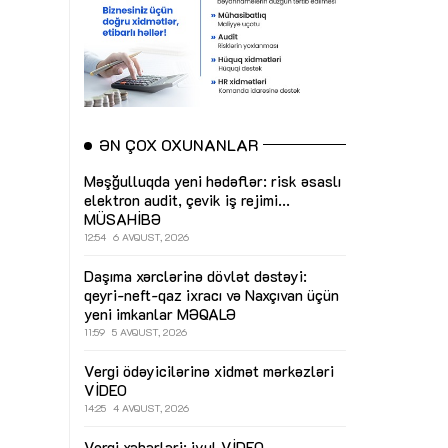
ƏN ÇOX OXUNANLAR
Məşğulluqda yeni hədəflər: risk əsaslı
elektron audit, çevik iş rejimi...
MÜSAHİBƏ
12:54
6 AVQUST, 2026
Daşıma xərclərinə dövlət dəstəyi:
qeyri-neft-qaz ixracı və Naxçıvan üçün
yeni imkanlar
MƏQALƏ
11:59
5 AVQUST, 2026
Vergi ödəyicilərinə xidmət mərkəzləri
VİDEO
14:25
4 AVQUST, 2026
Vergi xəbərləri: iyul
VİDEO