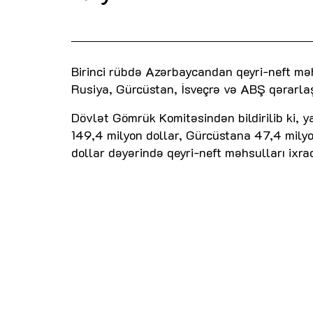
Birinci rübdə Azərbaycandan qeyri-neft məh
Rusiya, Gürcüstan, İsveçrə və ABŞ qərarlaş
Dövlət Gömrük Komitəsindən bildirilib ki, 
149,4 milyon dollar, Gürcüstana 47,4 milyo
dollar dəyərində qeyri-neft məhsulları ixra