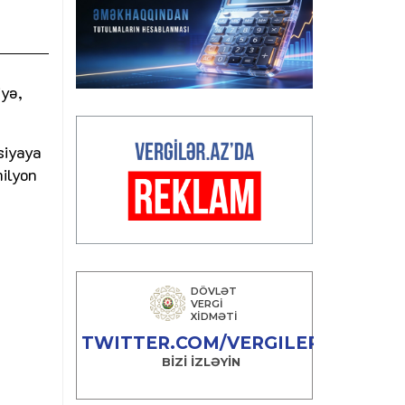
iyə,
siyaya
milyon