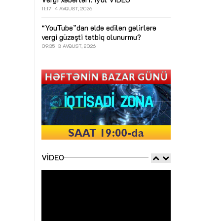
11:17
4 AVQUST, 2026
“YouTube”dan əldə edilən gəlirlərə
vergi güzəşti tətbiq olunurmu?
09:35
3 AVQUST, 2026
VIDEO