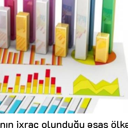
Dünya iqtisadiyyatında vergi
Nicat İmanov: "Vergi qanunv
siyasətinin imperativləri
MƏQALƏ
dəyişikliklər sahibkarlıq m
yaxşılaşdırılmasına xidmət 
MÜSAHİBƏ
Əvəz Quliyev: “Yumşaq keçid
sayəsində aparılmış islahatın nəticələri
qorunub saxlanılacaq”
MÜSAHİBƏ
Aytən Kərimova: “Məqsədi
inklüziv iş mühiti yaratmaq
öyrənən komanda formalaş
Maliyyə planlaması prizmasında
MÜSAHİBƏ
büdcəyə baxış
MƏQALƏ
Azərbaycanda dövlət-özəl 
Gülminə Məlikzadə: “Azərbaycan
çərçivəsində həyata keçirilə
Bacarıqlar Akseleratoru” ixtisaslaşmış
layihə
VİDEO
kadrların hazırlanmasını hədəfləyir”
Aydın Hüseynov: “Əsrin mü
Azərbaycanın iqtisadi suve
təmin edən əsas dayaqlard
MÜSAHİBƏ
nın ixrac olunduğu əsas ölk