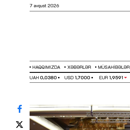
7 avqust 2026
HAQQIMIZDA
XƏBƏRLƏR
MÜSAHIBƏLƏR
EL
0,6489
UAH
0,0380
USD
1,7000
EUR
1,9591