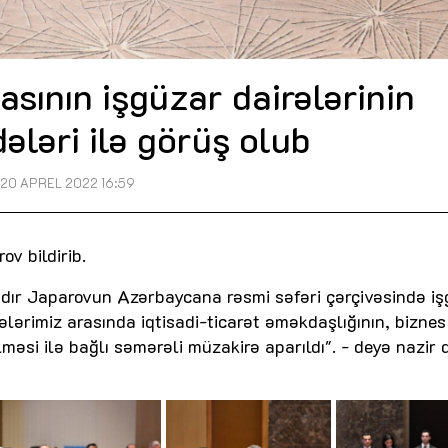
asının işgüzar dairələrinin
ləri ilə görüş olub
20 APREL 2022 16:59
ov bildirib.
adır Japarovun Azərbaycana rəsmi səfəri çərçivəsində i
lərimiz arasında iqtisadi-ticarət əməkdaşlığının, biznes
məsi ilə bağlı səmərəli müzakirə aparıldı". - deyə nazir 