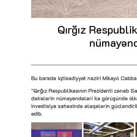
Qırğız Respublik
nümayəndə
Bu barədə iqtisadiyyat naziri Mikayıl Cabbar
"Qırğız Respublikasının Prezidenti cənab S
dairələrin nümayəndələri ilə görüşündə ölkə
investisiya sahəsində əlaqələrin gücləndiril
edib.