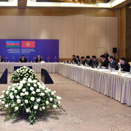
Dünya iqtisadiyyatında vergi
Nicat İmanov: "Vergi qanunv
siyasətinin imperativləri
MƏQALƏ
dəyişikliklər sahibkarlıq m
yaxşılaşdırılmasına xidmət 
MÜSAHİBƏ
Əvəz Quliyev: “Yumşaq keçid
sayəsində aparılmış islahatın nəticələri
qorunub saxlanılacaq”
MÜSAHİBƏ
Aytən Kərimova: “Məqsədi
inklüziv iş mühiti yaratmaq
öyrənən komanda formalaş
Maliyyə planlaması prizmasında
MÜSAHİBƏ
büdcəyə baxış
MƏQALƏ
Azərbaycanda dövlət-özəl 
Gülminə Məlikzadə: “Azərbaycan
çərçivəsində həyata keçirilə
Bacarıqlar Akseleratoru” ixtisaslaşmış
layihə
VİDEO
kadrların hazırlanmasını hədəfləyir”
Aydın Hüseynov: “Əsrin mü
Azərbaycanın iqtisadi suve
təmin edən əsas dayaqlard
MÜSAHİBƏ