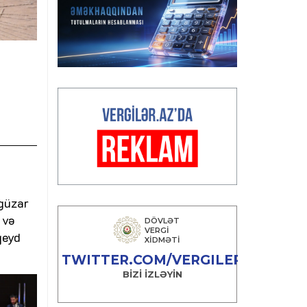
şgüzar
 və
qeyd