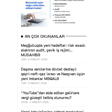
ƏN ÇOX OXUNANLAR
Məşğulluqda yeni hədəflər: risk əsaslı
elektron audit, çevik iş rejimi...
MÜSAHİBƏ
12:54
6 AVQUST, 2026
Daşıma xərclərinə dövlət dəstəyi:
qeyri-neft-qaz ixracı və Naxçıvan üçün
yeni imkanlar
MƏQALƏ
11:59
5 AVQUST, 2026
“YouTube”dan əldə edilən gəlirlərə
vergi güzəşti tətbiq olunurmu?
09:35
3 AVQUST, 2026
Vergi ödəyicilərinə xidmət mərkəzləri