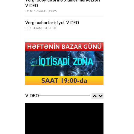
VİDEO
14:25
4 AVQUST, 2026
Vergi xəbərləri: iyul
VİDEO
11:17
4 AVQUST, 2026
VIDEO