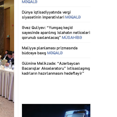
ericiliyinə
Dünya iqtisadiyyatında vergi
Nicat İmanov: "
ühitinin
siyasətinin imperativləri
MƏQALƏ
dəyişikliklər s
edir"
yaxşılaşdırılma
MÜSAHİBƏ
Əvəz Quliyev: “Yumşaq keçid
sayəsində aparılmış islahatın nəticələri
miz daha
qorunub saxlanılacaq”
MÜSAHİBƏ
Aytən Kərimov
, çevik və
inklüziv iş müh
dırmaqdır”
öyrənən komand
Maliyyə planlaması prizmasında
MÜSAHİBƏ
büdcəyə baxış
MƏQALƏ
tərəfdaşlığı
Azərbaycanda d
Gülminə Məlikzadə: “Azərbaycan
n ilk pilot
çərçivəsində hə
Bacarıqlar Akseleratoru” ixtisaslaşmış
layihə
VİDEO
kadrların hazırlanmasını hədəfləyir”
qaviləsi”
Aydın Hüseynov
renliyini
Azərbaycanın iq
andır”
təmin edən əsa
MÜSAHİBƏ