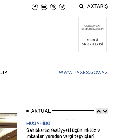
AXTARIŞ
DIA
WWW.TAXES.GOV.AZ
AKTUAL
 arxasında
Sahibkarlıq fəaliyyəti üçün inklüziv
“Düzgün kommun
t dayanır”
imkanlar yaradan vergi təşviqləri
real iş və siste
MƏQALƏ
MÜSAHİBƏ