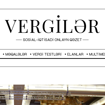
VERGİLƏR
SOSİAL-İQTİSADİ ONLAYN QƏZET
MƏQALƏLƏR
VERGI TESTLƏRI
ELANLAR
MULTIME
GBP
2,2873
RUB
2,0816
Sahibkarlıq fəaliyyəti üçün inklüziv
“Düzgün kommunikasiyanın
imkanlar yaradan vergi təşviqləri
real iş və sistemli fəaliyyə
MƏQALƏ
MÜSAHİBƏ