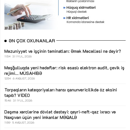
ƏN ÇOX OXUNANLAR
Məzuniyyət və işçinin təminatları: Əmək Məcəlləsi nə deyir?
11:54
31 İYUL, 2026
Məşğulluqda yeni hədəflər: risk əsaslı elektron audit, çevik iş
rejimi...
MÜSAHİBƏ
12:54
6 AVQUST, 2026
Torpaqların kateqoriyaları hansı qanunvericilikdə öz əksini
tapıb?
VİDEO
15:46
31 İYUL, 2026
Daşıma xərclərinə dövlət dəstəyi: qeyri-neft-qaz ixracı və
Naxçıvan üçün yeni imkanlar
MƏQALƏ
11:59
5 AVQUST, 2026