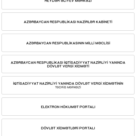
HEYDƏR ƏLİYEV MƏRKƏZİ
AZƏRBAYCAN RESPUBLİKASI NAZİRLƏR KABİNETİ
AZƏRBAYCAN RESPUBLİKASININ MİLLİ MƏCLİSİ
AZƏRBAYCAN RESPUBLİKASI İQTİSADİYYAT NAZİRLİYİ YANINDA
DÖVLƏT VERGİ XİDMƏTİ
İQTİSADİYYAT NAZİRLİYİ YANINDA DÖVLƏT VERGİ XİDMƏTİNİN
TƏDRİS MƏRKƏZİ
ELEKTRON HÖKUMƏT PORTALI
DÖVLƏT XİDMƏTLƏRİ PORTALI