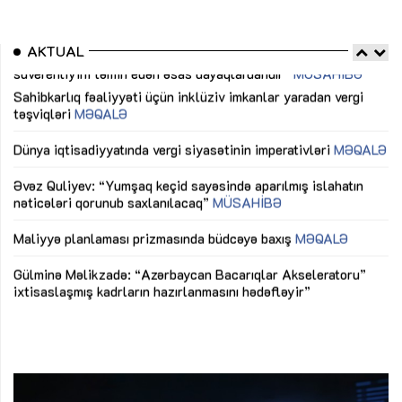
AKTUAL
Sahibkarlıq fəaliyyəti üçün inklüziv imkanlar yaradan vergi
“D
təşviqləri
MƏQALƏ
fə
lıq
Dünya iqtisadiyyatında vergi siyasətinin imperativləri
MƏQALƏ
Ni
mü
Əvəz Quliyev: “Yumşaq keçid sayəsində aparılmış islahatın
nəticələri qorunub saxlanılacaq”
MÜSAHİBƏ
Ay
ya
M
Maliyyə planlaması prizmasında büdcəyə baxış
MƏQALƏ
Az
Gülminə Məlikzadə: “Azərbaycan Bacarıqlar Akseleratoru”
ke
ixtisaslaşmış kadrların hazırlanmasını hədəfləyir”
Ay
su