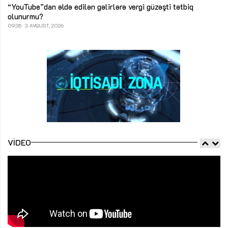
“YouTube”dan əldə edilən gəlirlərə vergi güzəşti tətbiq
olunurmu?
09:35
3 AVQUST, 2026
VIDEO