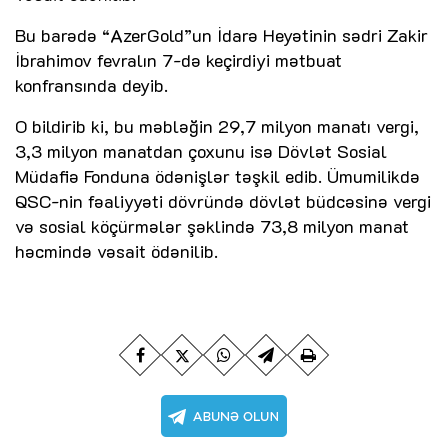
Bu barədə “AzerGold”un İdarə Heyətinin sədri Zakir
İbrahimov fevralın 7-də keçirdiyi mətbuat
konfransında deyib.
O bildirib ki, bu məbləğin 29,7 milyon manatı vergi,
3,3 milyon manatdan çoxunu isə Dövlət Sosial
Müdafiə Fonduna ödənişlər təşkil edib. Ümumilikdə
QSC-nin fəaliyyəti dövründə dövlət büdcəsinə vergi
və sosial köçürmələr şəklində 73,8 milyon manat
həcmində vəsait ödənilib.