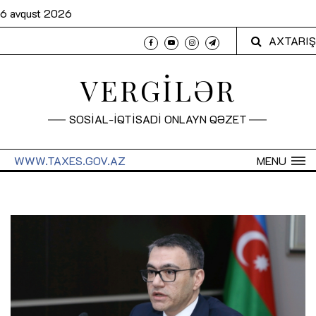
6 avqust 2026
AXTARIŞ
VERGİLƏR
SOSİAL-İQTİSADİ ONLAYN QƏZET
WWW.TAXES.GOV.AZ
MENU