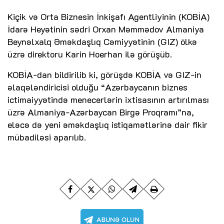
Kiçik və Orta Biznesin İnkişafı Agentliyinin (KOBİA)
İdarə Heyətinin sədri Orxan Məmmədov Almaniya
Beynəlxalq Əməkdaşlıq Cəmiyyətinin (GIZ) ölkə
üzrə direktoru Karin Hoerhan ilə görüşüb.
KOBİA-dan bildirilib ki, görüşdə KOBİA və GIZ-in
əlaqələndiricisi olduğu “Azərbaycanın biznes
ictimaiyyətində menecerlərin ixtisasının artırılması
üzrə Almaniya-Azərbaycan Birgə Proqramı”na,
eləcə də yeni əməkdaşlıq istiqamətlərinə dair fikir
mübadiləsi aparılıb.