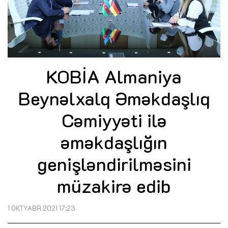
KOBİA Almaniya
Beynəlxalq Əməkdaşlıq
Cəmiyyəti ilə
əməkdaşlığın
genişləndirilməsini
müzakirə edib
1 OKTYABR 2021 17:23