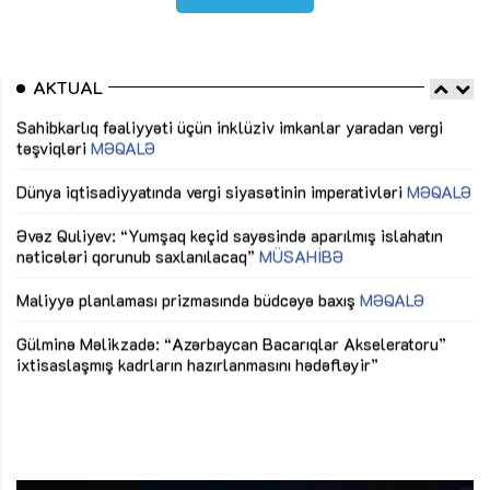
AKTUAL
Sahibkarlıq fəaliyyəti üçün inklüziv imkanlar yaradan vergi
“D
təşviqləri
MƏQALƏ
fə
lıq
Dünya iqtisadiyyatında vergi siyasətinin imperativləri
MƏQALƏ
Ni
mü
Əvəz Quliyev: “Yumşaq keçid sayəsində aparılmış islahatın
nəticələri qorunub saxlanılacaq”
MÜSAHİBƏ
Ay
ya
M
Maliyyə planlaması prizmasında büdcəyə baxış
MƏQALƏ
Az
Gülminə Məlikzadə: “Azərbaycan Bacarıqlar Akseleratoru”
ke
ixtisaslaşmış kadrların hazırlanmasını hədəfləyir”
Ay
su