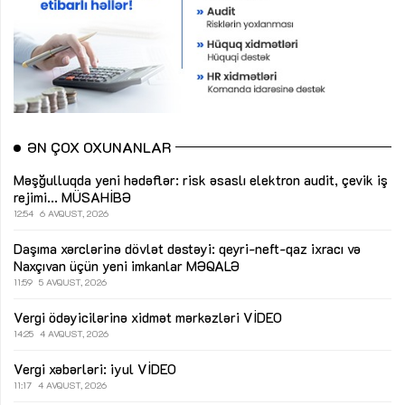
ƏN ÇOX OXUNANLAR
Məşğulluqda yeni hədəflər: risk əsaslı elektron audit, çevik iş
rejimi...
MÜSAHİBƏ
12:54
6 AVQUST, 2026
Daşıma xərclərinə dövlət dəstəyi: qeyri-neft-qaz ixracı və
Naxçıvan üçün yeni imkanlar
MƏQALƏ
11:59
5 AVQUST, 2026
Vergi ödəyicilərinə xidmət mərkəzləri
VİDEO
14:25
4 AVQUST, 2026
Vergi xəbərləri: iyul
VİDEO
11:17
4 AVQUST, 2026