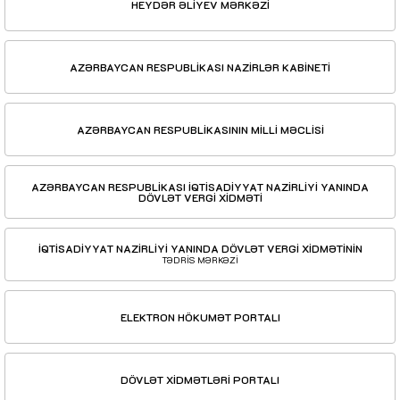
HEYDƏR ƏLİYEV MƏRKƏZİ
AZƏRBAYCAN RESPUBLİKASI NAZİRLƏR KABİNETİ
AZƏRBAYCAN RESPUBLİKASININ MİLLİ MƏCLİSİ
AZƏRBAYCAN RESPUBLİKASI İQTİSADİYYAT NAZİRLİYİ YANINDA
DÖVLƏT VERGİ XİDMƏTİ
İQTİSADİYYAT NAZİRLİYİ YANINDA DÖVLƏT VERGİ XİDMƏTİNİN
TƏDRİS MƏRKƏZİ
ELEKTRON HÖKUMƏT PORTALI
DÖVLƏT XİDMƏTLƏRİ PORTALI