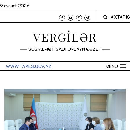
9 avqust 2026
AXTARIŞ
VERGİLƏR
SOSİAL-İQTİSADİ ONLAYN QƏZET
WWW.TAXES.GOV.AZ
MENU