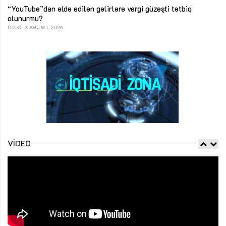
“YouTube”dan əldə edilən gəlirlərə vergi güzəşti tətbiq
olunurmu?
09:35
3 AVQUST, 2026
VIDEO