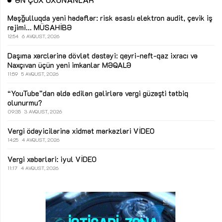
Məşğulluqda yeni hədəflər: risk əsaslı elektron audit, çevik iş
rejimi...
MÜSAHİBƏ
12:54
6 AVQUST, 2026
Daşıma xərclərinə dövlət dəstəyi: qeyri-neft-qaz ixracı və
Naxçıvan üçün yeni imkanlar
MƏQALƏ
11:59
5 AVQUST, 2026
“YouTube”dan əldə edilən gəlirlərə vergi güzəşti tətbiq
olunurmu?
09:35
3 AVQUST, 2026
Vergi ödəyicilərinə xidmət mərkəzləri
VİDEO
14:25
4 AVQUST, 2026
Vergi xəbərləri: iyul
VİDEO
11:17
4 AVQUST, 2026