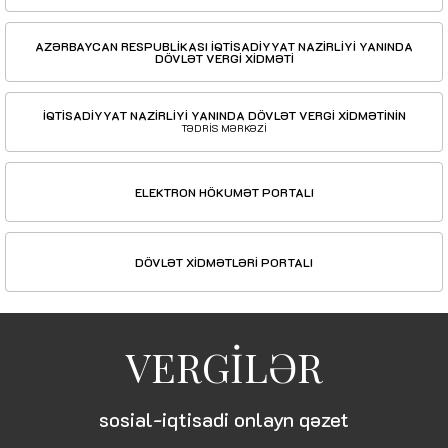
AZƏRBAYCAN RESPUBLİKASI İQTİSADİYYAT NAZİRLİYİ YANINDA
DÖVLƏT VERGİ XİDMƏTİ
İQTİSADİYYAT NAZİRLİYİ YANINDA DÖVLƏT VERGİ XİDMƏTİNİN
TƏDRİS MƏRKƏZİ
ELEKTRON HÖKUMƏT PORTALI
DÖVLƏT XİDMƏTLƏRİ PORTALI
VERGİLƏR
sosial-iqtisadi onlayn qəzet