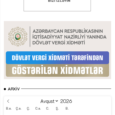
ARXIV
B.e.
Ç.a.
Ç.
C.a.
C.
Ş.
B.