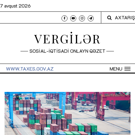
7 avqust 2026
AXTARIŞ
VERGİLƏR
SOSİAL-İQTİSADİ ONLAYN QƏZET
WWW.TAXES.GOV.AZ
MENU