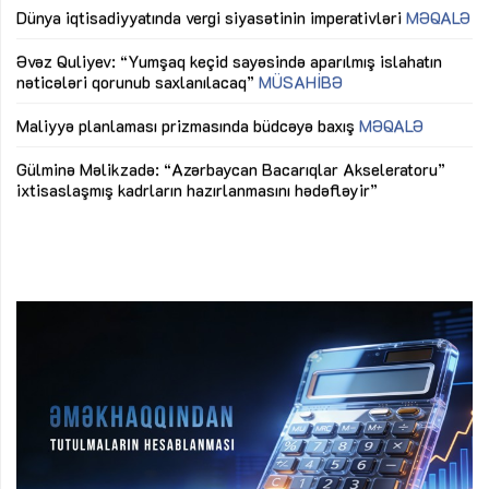
lıq
Dünya iqtisadiyyatında vergi siyasətinin imperativləri
MƏQALƏ
Ni
mü
Əvəz Quliyev: “Yumşaq keçid sayəsində aparılmış islahatın
nəticələri qorunub saxlanılacaq”
MÜSAHİBƏ
Ay
ya
M
Maliyyə planlaması prizmasında büdcəyə baxış
MƏQALƏ
Az
Gülminə Məlikzadə: “Azərbaycan Bacarıqlar Akseleratoru”
ke
ixtisaslaşmış kadrların hazırlanmasını hədəfləyir”
Ay
su