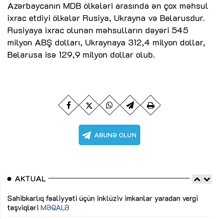
Azərbaycanın MDB ölkələri arasında ən çox məhsul
ixrac etdiyi ölkələr Rusiya, Ukrayna və Belarusdur.
Rusiyaya ixrac olunan məhsulların dəyəri 545
milyon ABŞ dolları, Ukraynaya 312,4 milyon dollar,
Belarusa isə 129,9 milyon dollar olub.
AKTUAL
Sahibkarlıq fəaliyyəti üçün inklüziv imkanlar yaradan vergi
“D
təşviqləri
MƏQALƏ
fə