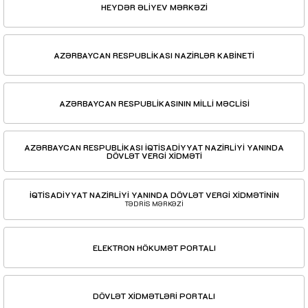
HEYDƏR ƏLİYEV MƏRKƏZİ
AZƏRBAYCAN RESPUBLİKASI NAZİRLƏR KABİNETİ
AZƏRBAYCAN RESPUBLİKASININ MİLLİ MƏCLİSİ
AZƏRBAYCAN RESPUBLİKASI İQTİSADİYYAT NAZİRLİYİ YANINDA
DÖVLƏT VERGİ XİDMƏTİ
İQTİSADİYYAT NAZİRLİYİ YANINDA DÖVLƏT VERGİ XİDMƏTİNİN
TƏDRİS MƏRKƏZİ
ELEKTRON HÖKUMƏT PORTALI
DÖVLƏT XİDMƏTLƏRİ PORTALI