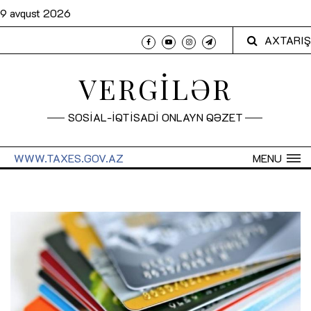
9 avqust 2026
AXTARIŞ
VERGİLƏR
SOSİAL-İQTİSADİ ONLAYN QƏZET
WWW.TAXES.GOV.AZ
MENU