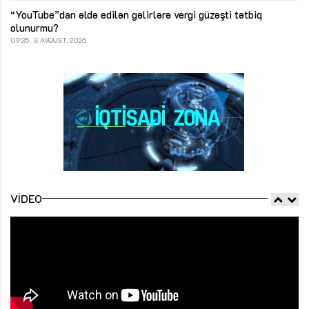
“YouTube”dan əldə edilən gəlirlərə vergi güzəşti tətbiq
olunurmu?
09:35
3 AVQUST, 2026
VIDEO