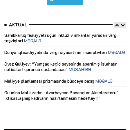
AKTUAL
Sahibkarlıq fəaliyyəti üçün inklüziv imkanlar yaradan vergi
“D
təşviqləri
MƏQALƏ
fə
lıq
Dünya iqtisadiyyatında vergi siyasətinin imperativləri
MƏQALƏ
Ni
mü
Əvəz Quliyev: “Yumşaq keçid sayəsində aparılmış islahatın
nəticələri qorunub saxlanılacaq”
MÜSAHİBƏ
Ay
ya
M
Maliyyə planlaması prizmasında büdcəyə baxış
MƏQALƏ
Az
Gülminə Məlikzadə: “Azərbaycan Bacarıqlar Akseleratoru”
ke
ixtisaslaşmış kadrların hazırlanmasını hədəfləyir”
Ay
su