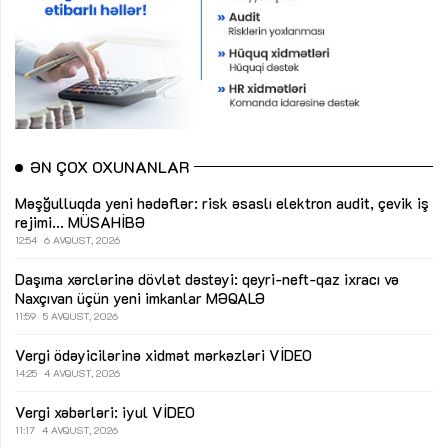
ƏN ÇOX OXUNANLAR
Məşğulluqda yeni hədəflər: risk əsaslı elektron audit, çevik iş
rejimi...
MÜSAHİBƏ
12:54
6 AVQUST, 2026
Daşıma xərclərinə dövlət dəstəyi: qeyri-neft-qaz ixracı və
Naxçıvan üçün yeni imkanlar
MƏQALƏ
11:59
5 AVQUST, 2026
Vergi ödəyicilərinə xidmət mərkəzləri
VİDEO
14:25
4 AVQUST, 2026
Vergi xəbərləri: iyul
VİDEO
11:17
4 AVQUST, 2026