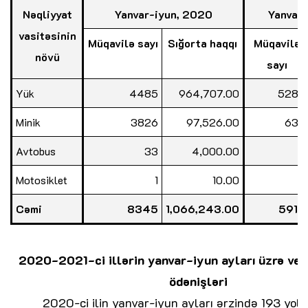
Nəqliyyat
Yanvar-iyun, 2020
Yanvar-
vasitəsinin
Müqavilə sayı
Sığorta haqqı
Müqavilə
növü
sayı
Yük
4485
964,707.00
5282
Minik
3826
97,526.00
630
Avtobus
33
4,000.00
6
Motosiklet
1
10.00
1
Cəmi
8345
1,066,243.00
5919
2020-2021-ci illərin yanvar-iyun ayları üzrə veri
ödənişləri
2020-ci ilin yanvar-iyun ayları ərzində 193 yol 