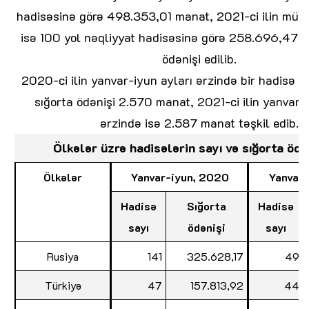
hadisəsinə görə 498.353,01 manat, 2021-ci ilin müv
isə 100 yol nəqliyyat hadisəsinə görə 258.696,47 m
ödənişi edilib.
2020-ci ilin yanvar-iyun ayları ərzində bir hadisə 
sığorta ödənişi 2.570 manat, 2021-ci ilin yanvar-i
ərzində isə 2.587 manat təşkil edib.
Ölkələr üzrə hadisələrin sayı və sığorta ödə
Ölkələr
Yanvar-iyun, 2020
Yanvar-
Hadisə
Sığorta
Hadisə
sayı
ödənişi
sayı
Rusiya
141
325.628,17
49
Türkiyə
47
157.813,92
44