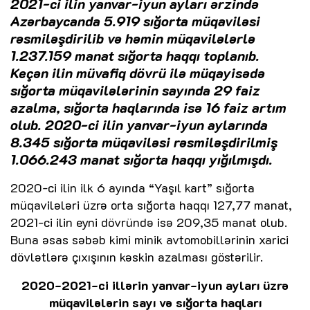
2021-ci ilin yanvar-iyun ayları ərzində
Azərbaycanda 5.919 sığorta müqaviləsi
rəsmiləşdirilib və həmin müqavilələrlə
1.237.159 manat sığorta haqqı toplanıb.
Keçən ilin müvafiq dövrü ilə müqayisədə
sığorta müqavilələrinin sayında 29 faiz
azalma, sığorta haqlarında isə 16 faiz artım
olub. 2020-ci ilin yanvar-iyun aylarında
8.345 sığorta müqaviləsi rəsmiləşdirilmiş
1.066.243 manat sığorta haqqı yığılmışdı.
2020-ci ilin ilk 6 ayında “Yaşıl kart” sığorta
müqavilələri üzrə orta sığorta haqqı 127,77 manat,
2021-ci ilin eyni dövründə isə 209,35 manat olub.
Buna əsas səbəb kimi minik avtomobillərinin xarici
dövlətlərə çıxışının kəskin azalması göstərilir.
2020-2021-ci illərin yanvar-iyun ayları üzrə
müqavilələrin sayı və sığorta haqları