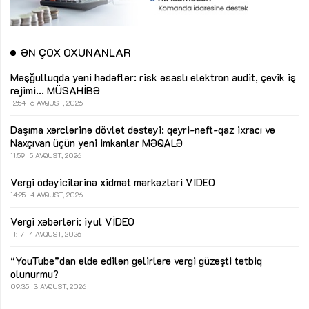
ƏN ÇOX OXUNANLAR
Məşğulluqda yeni hədəflər: risk əsaslı elektron audit, çevik iş
rejimi...
MÜSAHİBƏ
12:54
6 AVQUST, 2026
Daşıma xərclərinə dövlət dəstəyi: qeyri-neft-qaz ixracı və
Naxçıvan üçün yeni imkanlar
MƏQALƏ
11:59
5 AVQUST, 2026
Vergi ödəyicilərinə xidmət mərkəzləri
VİDEO
14:25
4 AVQUST, 2026
Vergi xəbərləri: iyul
VİDEO
11:17
4 AVQUST, 2026
“YouTube”dan əldə edilən gəlirlərə vergi güzəşti tətbiq
olunurmu?
09:35
3 AVQUST, 2026