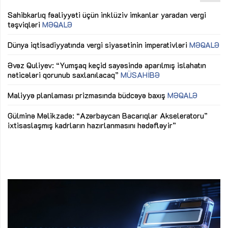
Sahibkarlıq fəaliyyəti üçün inklüziv imkanlar yaradan vergi
“D
təşviqləri
MƏQALƏ
fə
lıq
Dünya iqtisadiyyatında vergi siyasətinin imperativləri
MƏQALƏ
Ni
mü
Əvəz Quliyev: “Yumşaq keçid sayəsində aparılmış islahatın
nəticələri qorunub saxlanılacaq”
MÜSAHİBƏ
Ay
ya
M
Maliyyə planlaması prizmasında büdcəyə baxış
MƏQALƏ
Az
Gülminə Məlikzadə: “Azərbaycan Bacarıqlar Akseleratoru”
ke
ixtisaslaşmış kadrların hazırlanmasını hədəfləyir”
Ay
su