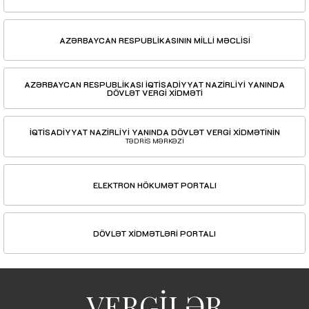
AZƏRBAYCAN RESPUBLİKASININ MİLLİ MƏCLİSİ
AZƏRBAYCAN RESPUBLİKASI İQTİSADİYYAT NAZİRLİYİ YANINDA
DÖVLƏT VERGİ XİDMƏTİ
İQTİSADİYYAT NAZİRLİYİ YANINDA DÖVLƏT VERGİ XİDMƏTİNİN
TƏDRİS MƏRKƏZİ
ELEKTRON HÖKUMƏT PORTALI
DÖVLƏT XİDMƏTLƏRİ PORTALI
VERGİLƏR