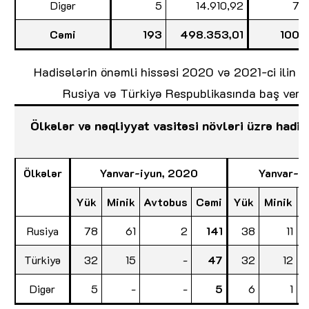
Digər
5
14.910,92
7
Cəmi
193
498.353,01
100
Hadisələrin önəmli hissəsi 2020 və 2021-ci ilin i
Rusiya və Türkiyə Respublikasında baş vermi
Ölkələr və nəqliyyat vasitəsi növləri üzrə hadis
Ölkələr
Yanvar-iyun, 2020
Yanvar-iy
Yük
Minik
Avtobus
Cəmi
Yük
Minik
A
Rusiya
78
61
2
141
38
11
Türkiyə
32
15
-
47
32
12
Digər
5
-
-
5
6
1