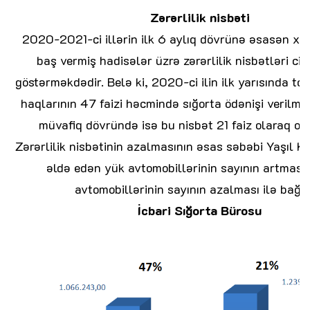
Zərərlilik nisbəti
2020-2021-ci illərin ilk 6 aylıq dövrünə əsasən xar
baş vermiş hadisələr üzrə zərərlilik nisbətləri cidd
göstərməkdədir. Belə ki, 2020-ci ilin ilk yarısında to
haqlarının 47 faizi həcmində sığorta ödənişi verilmiş,
müvafiq dövründə isə bu nisbət 21 faiz olaraq ort
Zərərlilik nisbətinin azalmasının əsas səbəbi Yaşıl K
əldə edən yük avtomobillərinin sayının artması 
avtomobillərinin sayının azalması ilə bağlıd
İcbari Sığorta Bürosu