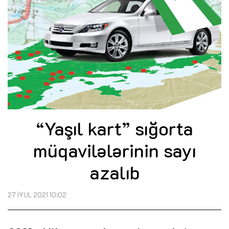
“Yaşıl kart” sığorta
müqavilələrinin sayı
azalıb
27 İYUL 2021 10:02