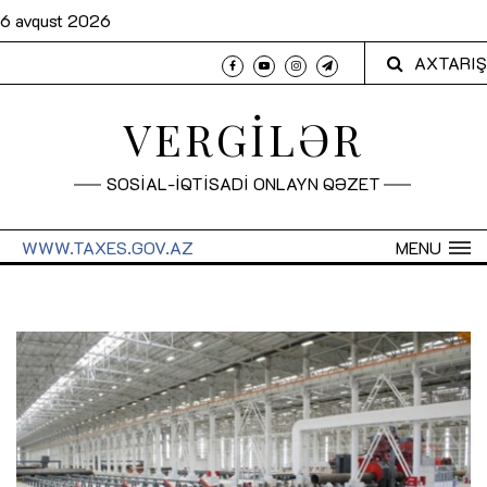
6 avqust 2026
AXTARIŞ
VERGİLƏR
SOSİAL-İQTİSADİ ONLAYN QƏZET
WWW.TAXES.GOV.AZ
MENU