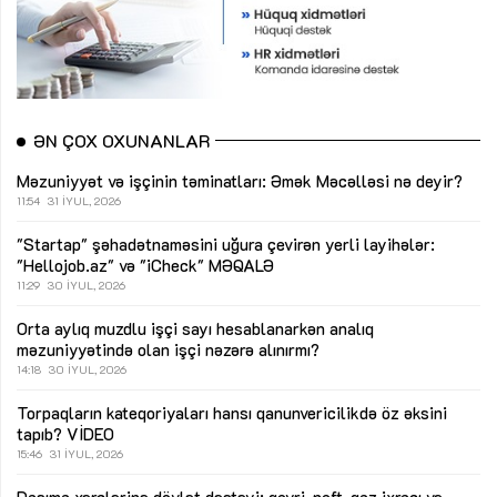
ƏN ÇOX OXUNANLAR
Məzuniyyət və işçinin təminatları: Əmək Məcəlləsi nə deyir?
11:54
31 İYUL, 2026
"Startap" şəhadətnaməsini uğura çevirən yerli layihələr:
"Hellojob.az" və "iCheck"
MƏQALƏ
11:29
30 İYUL, 2026
Orta aylıq muzdlu işçi sayı hesablanarkən analıq
məzuniyyətində olan işçi nəzərə alınırmı?
14:18
30 İYUL, 2026
Torpaqların kateqoriyaları hansı qanunvericilikdə öz əksini
tapıb?
VİDEO
15:46
31 İYUL, 2026
Daşıma xərclərinə dövlət dəstəyi: qeyri-neft-qaz ixracı və