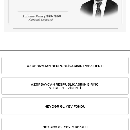
AZƏRBAYCAN RESPUBLİKASININ PREZİDENTİ
AZƏRBAYCAN RESPUBLİKASININ BİRİNCİ
VİTSE-PREZİDENTİ
HEYDƏR ƏLİYEV FONDU
HEYDƏR ƏLİYEV MƏRKƏZİ