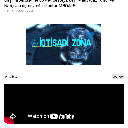
Naxçıvan üçün yeni imkanlar
MƏQALƏ
11:59
5 AVQUST, 2026
VIDEO