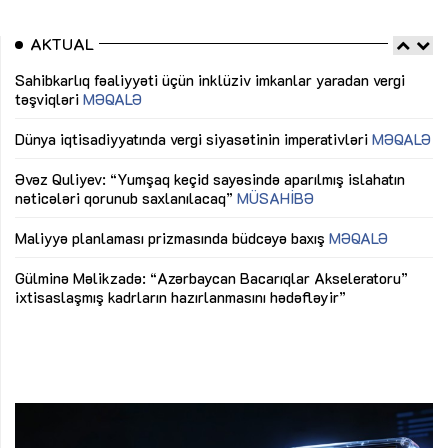
AKTUAL
Sahibkarlıq fəaliyyəti üçün inklüziv imkanlar yaradan vergi
“D
təşviqləri
MƏQALƏ
fə
lıq
Dünya iqtisadiyyatında vergi siyasətinin imperativləri
MƏQALƏ
Ni
mü
Əvəz Quliyev: “Yumşaq keçid sayəsində aparılmış islahatın
nəticələri qorunub saxlanılacaq”
MÜSAHİBƏ
Ay
ya
M
Maliyyə planlaması prizmasında büdcəyə baxış
MƏQALƏ
Az
Gülminə Məlikzadə: “Azərbaycan Bacarıqlar Akseleratoru”
ke
ixtisaslaşmış kadrların hazırlanmasını hədəfləyir”
Ay
su