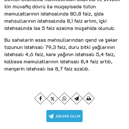
ilin müvafiq dövrü ilə müqayisədə tütün
məmulatlarının istehsalında 80,8 faiz, qida
məhsullarının istehsalında 8,1 faiz artım, içki
istehsalında isə 5 faiz azalma müşahidə olunub.
Bu sahələrin əsas məhsullarından qənd və şəkər
tozunun istehsalı 79,3 faiz, duru bitki yağlarının
istehsalı 4,6 faiz, kərə yağının istehsalı 5,4 faiz,
kolbasa məmulatlarının istehsalı 8,4 faiz artıb,
marqarin istehsalı isə 8,7 faiz azalıb.