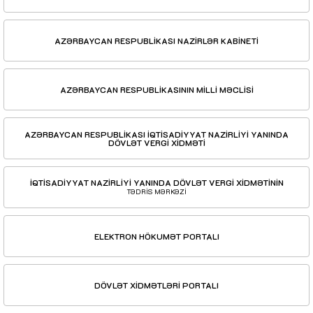
AZƏRBAYCAN RESPUBLİKASI NAZİRLƏR KABİNETİ
AZƏRBAYCAN RESPUBLİKASININ MİLLİ MƏCLİSİ
AZƏRBAYCAN RESPUBLİKASI İQTİSADİYYAT NAZİRLİYİ YANINDA
DÖVLƏT VERGİ XİDMƏTİ
İQTİSADİYYAT NAZİRLİYİ YANINDA DÖVLƏT VERGİ XİDMƏTİNİN
TƏDRİS MƏRKƏZİ
ELEKTRON HÖKUMƏT PORTALI
DÖVLƏT XİDMƏTLƏRİ PORTALI