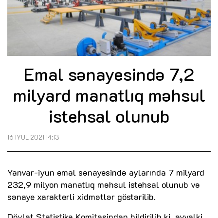
Emal sənayesində 7,2
milyard manatlıq məhsul
istehsal olunub
16 İYUL 2021 14:13
Yanvar-iyun emal sənayesində aylarında 7 milyard
232,9 milyon manatlıq məhsul istehsal olunub və
sənaye xarakterli xidmətlər göstərilib.
Dövlət Statistika Komitəsindən bildirilib ki, əvvəlki