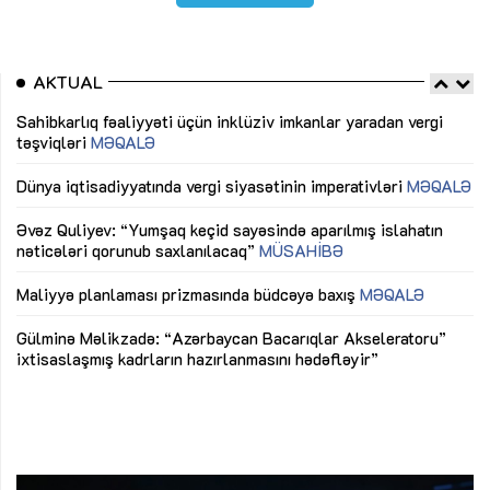
AKTUAL
Sahibkarlıq fəaliyyəti üçün inklüziv imkanlar yaradan vergi
“D
təşviqləri
MƏQALƏ
fə
lıq
Dünya iqtisadiyyatında vergi siyasətinin imperativləri
MƏQALƏ
Ni
mü
Əvəz Quliyev: “Yumşaq keçid sayəsində aparılmış islahatın
nəticələri qorunub saxlanılacaq”
MÜSAHİBƏ
Ay
ya
M
Maliyyə planlaması prizmasında büdcəyə baxış
MƏQALƏ
Az
Gülminə Məlikzadə: “Azərbaycan Bacarıqlar Akseleratoru”
ke
ixtisaslaşmış kadrların hazırlanmasını hədəfləyir”
Ay
su