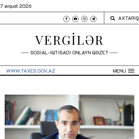
7 avqust 2026
AXTARIŞ
VERGİLƏR
SOSİAL-İQTİSADİ ONLAYN QƏZET
WWW.TAXES.GOV.AZ
MENU