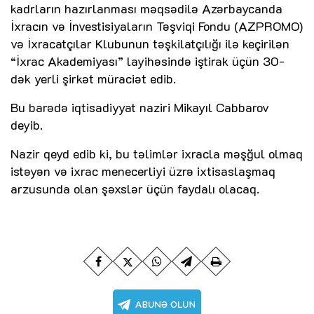
kadrların hazırlanması məqsədilə Azərbaycanda
İxracın və İnvestisiyaların Təşviqi Fondu (AZPROMO)
və İxracatçılar Klubunun təşkilatçılığı ilə keçirilən
“İxrac Akademiyası” layihəsində iştirak üçün 30-
dək yerli şirkət müraciət edib.
Bu barədə iqtisadiyyat naziri Mikayıl Cabbarov
deyib.
Nazir qeyd edib ki, bu təlimlər ixracla məşğul olmaq
istəyən və ixrac menecerliyi üzrə ixtisaslaşmaq
arzusunda olan şəxslər üçün faydalı olacaq.