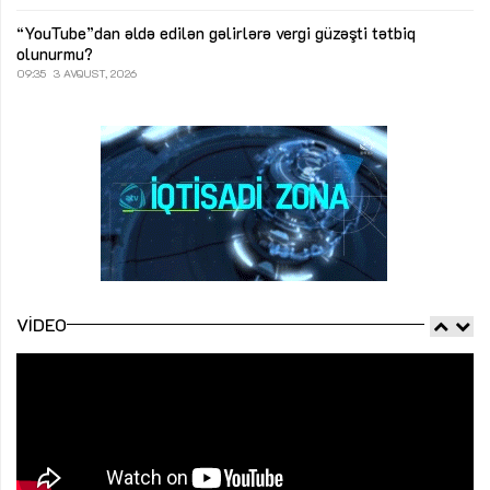
“YouTube”dan əldə edilən gəlirlərə vergi güzəşti tətbiq
olunurmu?
09:35
3 AVQUST, 2026
VIDEO