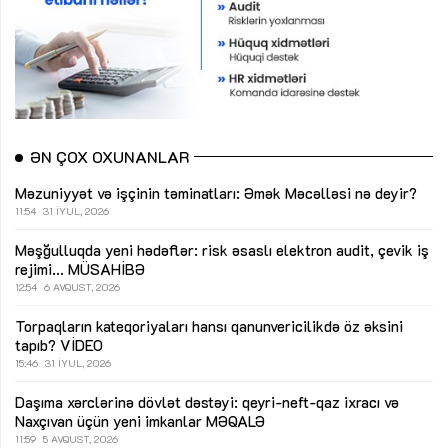
ƏN ÇOX OXUNANLAR
Məzuniyyət və işçinin təminatları: Əmək Məcəlləsi nə deyir?
11:54
31 İYUL, 2026
Məşğulluqda yeni hədəflər: risk əsaslı elektron audit, çevik iş
rejimi...
MÜSAHİBƏ
12:54
6 AVQUST, 2026
Torpaqların kateqoriyaları hansı qanunvericilikdə öz əksini
tapıb?
VİDEO
15:46
31 İYUL, 2026
Daşıma xərclərinə dövlət dəstəyi: qeyri-neft-qaz ixracı və
Naxçıvan üçün yeni imkanlar
MƏQALƏ
11:59
5 AVQUST, 2026