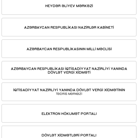
HEYDƏR ƏLİYEV MƏRKƏZİ
AZƏRBAYCAN RESPUBLİKASI NAZİRLƏR KABİNETİ
AZƏRBAYCAN RESPUBLİKASININ MİLLİ MƏCLİSİ
AZƏRBAYCAN RESPUBLİKASI İQTİSADİYYAT NAZİRLİYİ YANINDA
DÖVLƏT VERGİ XİDMƏTİ
İQTİSADİYYAT NAZİRLİYİ YANINDA DÖVLƏT VERGİ XİDMƏTİNİN
TƏDRİS MƏRKƏZİ
ELEKTRON HÖKUMƏT PORTALI
DÖVLƏT XİDMƏTLƏRİ PORTALI